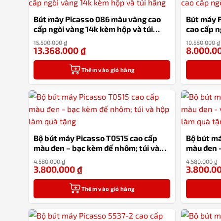
Bút máy Picasso 086 màu vàng cao
Bút máy 
cấp ngòi vàng 14k kèm hộp và túi
cao cấp n
hãng
15.500.000
₫
10.580.000
₫
13.368.000
₫
8.000.0
-14%
Thêm vào giỏ hàng
Bộ bút máy Picasso T0515 cao cấp
Bộ bút má
màu đen – bạc kèm đế nhôm; túi và
màu đen –
hộp làm quà tặng
hộp làm 
4.580.000
₫
4.580.000
₫
3.800.000
₫
3.800.0
-17%
Thêm vào giỏ hàng