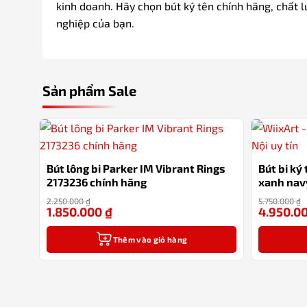
kinh doanh. Hãy chọn bút ký tên chính hãng, chất 
nghiệp của bạn.
Sản phẩm Sale
Bút lông bi Parker IM Vibrant Rings
Bút bi ký
2173236 chính hãng
xanh nav
100% tại
2.250.000
₫
5.750.000
₫
1.850.000
₫
4.950.0
-18%
Thêm vào giỏ hàng