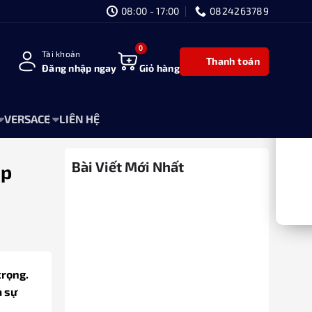
08:00 - 17:00
0824263789
Tài khoản
Thanh toán
Đăng nhập ngay
Giỏ hàng
VERSACE
LIÊN HỆ
Bài Viết Mới Nhất
ịp
trọng.
a sự