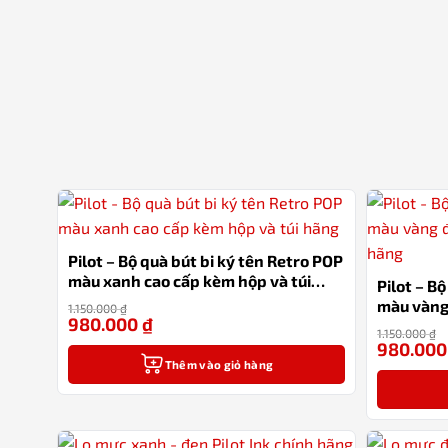
Pilot – Bộ quà bút bi ký tên Retro POP
màu xanh cao cấp kèm hộp và túi
Pilot – B
hãng
màu vàng
1.150.000
₫
980.000
₫
-15%
túi hãng
1.150.000
₫
980.00
Thêm vào giỏ hàng