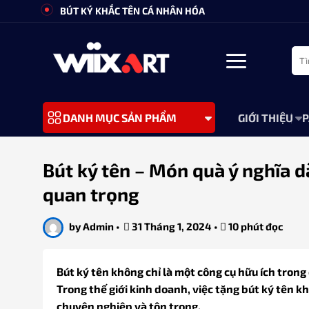
Bỏ
BÚT KÝ KHẮC TÊN CÁ NHÂN HÓA
qua
nội
Tìm
dung
kiếm
GIỚI THIỆU
P
DANH MỤC SẢN PHẨM
Bút ký tên – Món quà ý nghĩa d
quan trọng
by
Admin
•
31 Tháng 1, 2024
•
10 phút đọc
Bút ký tên không chỉ là một công cụ hữu ích tron
Trong thế giới kinh doanh, việc tặng bút ký tên kh
chuyên nghiệp và tôn trọng.