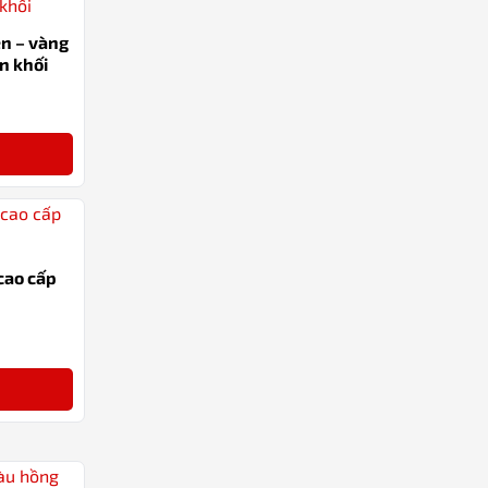
n – vàng
n khối
-24%
cao cấp
-16%