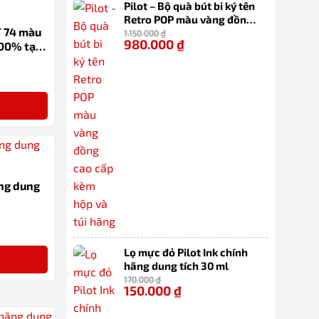
Pilot – Bộ quà bút bi ký tên
Retro POP màu vàng đồng
CT 74 màu
cao cấp kèm hộp và túi
1.150.000
₫
980.000
₫
-15%
00% tại
hãng
-14%
ãng dung
-12%
Lọ mực đỏ Pilot Ink chính
hãng dung tích 30 ml
170.000
₫
150.000
₫
-12%