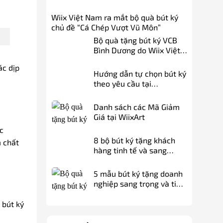
Wiix Việt Nam ra mắt bộ quà bút ký
chủ đề “Cá Chép Vượt Vũ Môn”
Bộ quà tặng bút ký VCB
Bình Dương do Wiix Việt
Nam thiết kế
ác dịp
Hướng dẫn tự chọn bút ký
theo yêu cầu tại
Wiixart.com
Danh sách các Mã Giảm
Giá tại WiixArt
c
8 bộ bút ký tặng khách
 chất
hàng tinh tế và sang
trọng
5 mẫu bút ký tặng doanh
nghiệp sang trọng và tinh
tế tại WiixArt
 bút ký