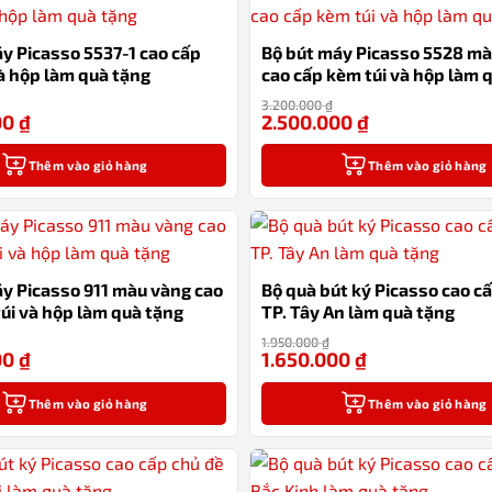
y Picasso 5537-1 cao cấp
Bộ bút máy Picasso 5528 m
à hộp làm quà tặng
cao cấp kèm túi và hộp làm 
3.200.000
₫
00
₫
2.500.000
₫
-16%
Thêm vào giỏ hàng
Thêm vào giỏ hàng
y Picasso 911 màu vàng cao
Bộ quà bút ký Picasso cao c
úi và hộp làm quà tặng
TP. Tây An làm quà tặng
1.950.000
₫
00
₫
1.650.000
₫
-16%
Thêm vào giỏ hàng
Thêm vào giỏ hàng