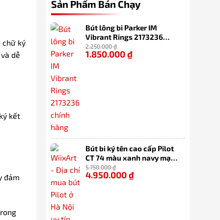
Sản Phẩm Bán Chạy
Bút lông bi Parker IM
Vibrant Rings 2173236
n chữ ký
chính hãng
2.250.000
₫
1.850.000
₫
-18%
 và dễ
ký kết
Bút bi ký tên cao cấp Pilot
CT 74 màu xanh navy mạ
vàng 14k (sản xuất 100%
5.750.000
₫
4.950.000
₫
-14%
tại Nhật Bản)
ày đảm
trong