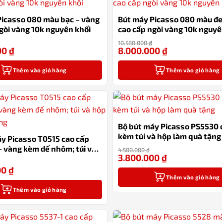
Picasso 080 màu bạc – vàng
Bút máy Picasso 080 màu đe
gòi vàng 10k nguyên khối
cao cấp ngòi vàng 10k nguyê
10.580.000
₫
00
₫
8.000.000
₫
-24%
Thêm vào giỏ hàng
Thêm vào giỏ hàng
Bộ bút máy Picasso PS5530 
kèm túi và hộp làm quà tặng
y Picasso T0515 cao cấp
 vàng kèm đế nhôm; túi và
4.500.000
₫
3.800.000
₫
quà tặng
00
₫
-17%
Thêm vào giỏ hàng
Thêm vào giỏ hàng