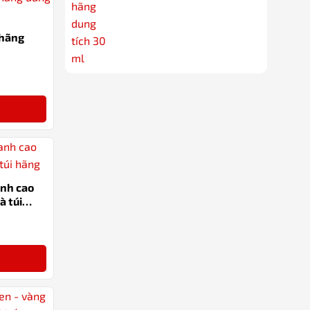
 hãng
-12%
anh cao
à túi
-14%