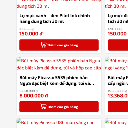
Lọ mực xanh – đen Pilot Ink chính
Lọ mực đe
hãng dung tích 30 ml
tích 30 m
170.000
₫
170.000
₫
150.000
₫
150.000
-12%
Thêm vào giỏ hàng
Bút máy Picasso 5535 phiên bản
Bút máy 
Ngựa đặc biệt kèm đế đựng, túi và
cấp ngòi 
hộp cao cấp
hãng
9.850.000
₫
15.500.000
₫
8.000.000
₫
13.368.
-19%
Thêm vào giỏ hàng