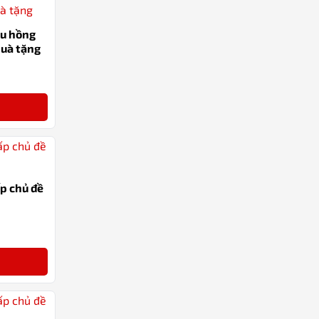
àu hồng
quà tặng
-22%
ấp chủ đề
-15%