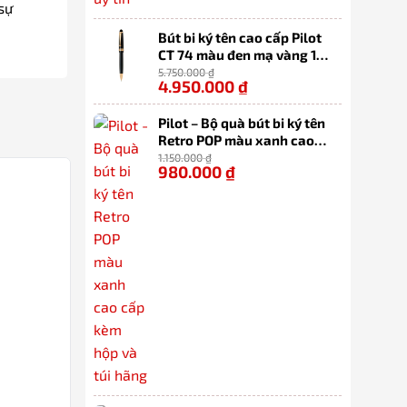
 sự
Bút bi ký tên cao cấp Pilot
CT 74 màu đen mạ vàng 14k
(sản xuất 100% tại Nhật
5.750.000
₫
4.950.000
₫
-14%
Bản)
Pilot – Bộ quà bút bi ký tên
Retro POP màu xanh cao
cấp kèm hộp và túi hãng
1.150.000
₫
980.000
₫
-15%