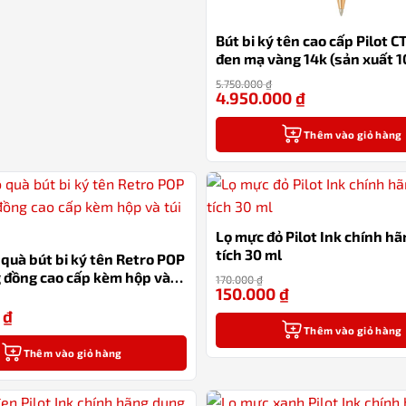
Bút bi ký tên cao cấp Pilot 
đen mạ vàng 14k (sản xuất 1
Nhật Bản)
5.750.000
₫
4.950.000
₫
Thêm vào giỏ hàng
Lọ mực đỏ Pilot Ink chính h
tích 30 ml
ộ quà bút bi ký tên Retro POP
 đồng cao cấp kèm hộp và
170.000
₫
150.000
₫
0
₫
-15%
Thêm vào giỏ hàng
Thêm vào giỏ hàng