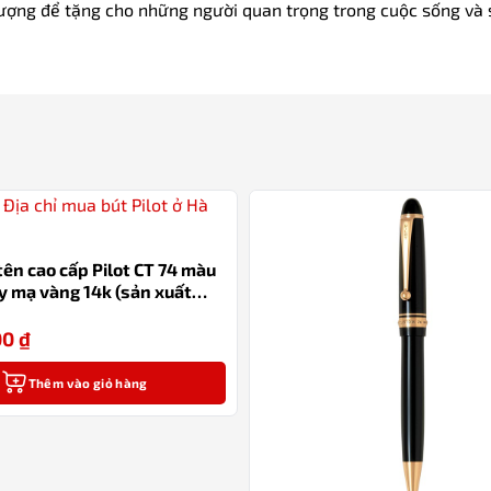
lượng để tặng cho những người quan trọng trong cuộc sống và
 tên cao cấp Pilot CT 74 màu
y mạ vàng 14k (sản xuất
 Nhật Bản)
00
₫
-14%
Thêm vào giỏ hàng