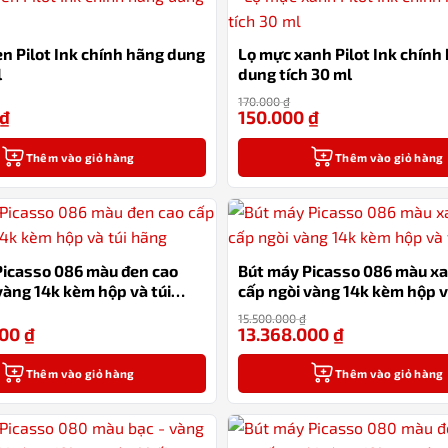
n Pilot Ink chính hãng dung
Lọ mực xanh Pilot Ink chính
l
dung tích 30 ml
170.000
₫
₫
150.000
₫
-12%
Thêm vào giỏ hàng
Thêm vào giỏ hàng
Picasso 086 màu đen cao
Bút máy Picasso 086 màu x
vàng 14k kèm hộp và túi
cấp ngòi vàng 14k kèm hộp v
hãng
15.500.000
₫
000
₫
13.368.000
₫
-14%
Thêm vào giỏ hàng
Thêm vào giỏ hàng