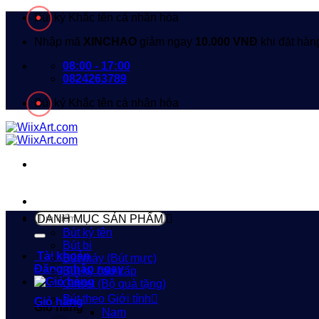
Bỏ
Bút ký Khắc tên cá nhân hóa
qua
Nhập mã
XINCHAO
giảm ngay
10.000 VNĐ
khi đặt hàn
nội
dung
08:00 - 17:00
0824263789
Bút ký Khắc tên cá nhân hóa
Tìm
DANH MỤC SẢN PHẨM
kiếm:
Bút ký tên
Bút bi
Tài khoản
Bút máy (Bút mực)
Đăng nhập ngay
Bút ký cao cấp
Giftset (Bộ quà tặng)
Bút theo Giới tính
Giỏ hàng
Giỏ hàng
Nam