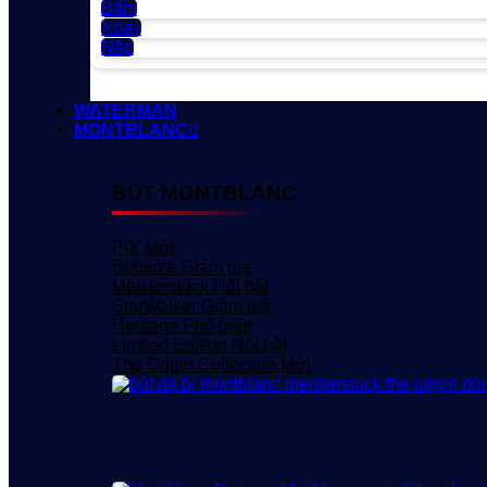
Bấm
Xoay
Nắp
WATERMAN
MONTBLANC
BÚT MONTBLANC
PIX
Bohème
Meisterstück
StarWalker
Heritage
Limited Edition
The Origin Collection