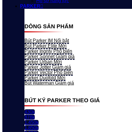
Hồ sơ năng lực
PARKER
DÒNG SẢN PHẨM
Bút Parker IM
Bút Parker Elite
Parker Ingnty
Parker Sonnet
Parker Urban
Parker Jotter
Parker Vector
Parker Duofold
Bút Waterman
BÚT KÝ PARKER THEO GIÁ
430k
878k
1.450k
1.850k