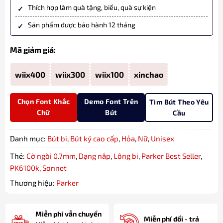
Thích hợp làm quà tặng, biếu, quà sự kiện
Sản phẩm được bảo hành 12 tháng
Mã giảm giá:
wiix400
wiix300
wiix100
xinchao
Chọn Font Khắc
Demo Font Trên
Tìm Bút Theo Yêu
Chữ
Bút
Cầu
Danh mục:
Bút bi
,
Bút ký cao cấp
,
Hỏa
,
Nữ
,
Unisex
Thẻ:
Cỡ ngòi 0.7mm
,
Dạng nắp
,
Lông bi
,
Parker Best Seller
,
PK6100k
,
Sonnet
Thương hiệu:
Parker
Miễn phí vẫn chuyển
Miễn phí đổi - trả