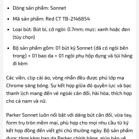
Dòng sản phẩm: Sonnet
Mã sản phẩm: Red CT TB-2146854
Loại bút: Bút bi, cỡ ngòi: 0.7mm; mực: xanh hoặc đen
(tùy chọn)
Bộ sản phẩm gồm: 01 bút ký Sonnet (đã có ngòi bên
trong) + 01 bao da + 01 ngòi phụ hộp đựng và túi hãng
đi kèm
Các viền, clip cài áo, vòng nhẫn đều được phủ lớp mạ
Chrome sáng bóng. Sự kết hợp giữa đỏ quyền lực và bạc
thanh lịch mang đến vẻ ngoài cân đối, hài hòa, thích hợp
cho cả nam và nữ.
Parker Sonnet luôn nổi bật với dáng bút cân đối, vừa tay,
form trụ tròn mềm mại, phù hợp cho mọi nhu cầu từ ký
kết hợp đồng đến viết ghi chú thường ngày. Bộ sản phẩm
được tặng kèm bao da Parker chính hãng, giúp bảo vệ