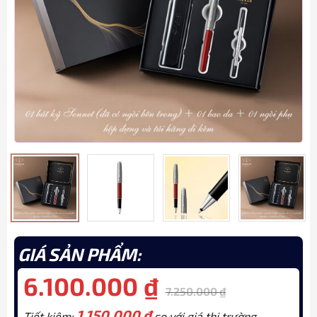
GIÁ SẢN PHẨM:
6.100.000
₫
7.250.000
₫
1.150.000
₫
Tiết kiệm:
so với giá thị trường