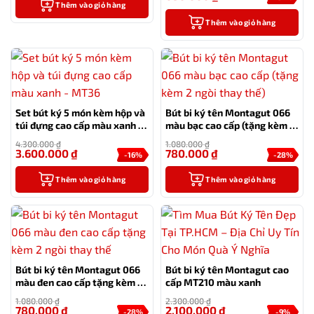
Thêm vào giỏ hàng
Thêm vào giỏ hàng
Set bút ký 5 món kèm hộp và
Bút bi ký tên Montagut 066
túi đựng cao cấp màu xanh –
màu bạc cao cấp (tặng kèm 2
MT36
ngòi thay thế)
4.300.000
₫
1.080.000
₫
3.600.000
₫
780.000
₫
-16%
-28%
Thêm vào giỏ hàng
Thêm vào giỏ hàng
Bút bi ký tên Montagut 066
Bút bi ký tên Montagut cao
màu đen cao cấp tặng kèm 2
cấp MT210 màu xanh
ngòi thay thế
1.080.000
₫
2.300.000
₫
780.000
₫
2.100.000
₫
-28%
-9%