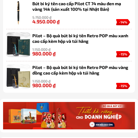
Bút bi ký tên cao cấp Pilot CT 74 màu đen mạ
vàng 14k (sản xuất 100% tại Nhật Bản)
5.750.000
₫
4.950.000
₫
-14%
Pilot – Bộ quà bút bi ký tên Retro POP màu xanh
cao cấp kèm hộp và túi hãng
1.150.000
₫
980.000
₫
-15%
Pilot – Bộ quà bút bi ký tên Retro POP màu vàng
đồng cao cấp kèm hộp và túi hãng
1.150.000
₫
980.000
₫
-15%