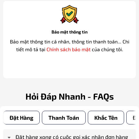
Bảo mật thông tin
Bảo mật thông tin cá nhân, thông tin thanh toán... Chi
tiết mô tả tại
Chính sách bảo mật
của chúng tôi.
Hỏi Đáp Nhanh - FAQs
Đặt Hàng
Thanh Toán
Khắc Tên
Đổ
Đặt hàng xong có cuộc gọi xác nhận đơn hàng