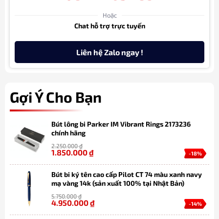
Hoặc
Chat hỗ trợ trực tuyến
Liên hệ Zalo ngay !
Gợi Ý Cho Bạn
Bút lông bi Parker IM Vibrant Rings 2173236
chính hãng
2.250.000
₫
1.850.000
₫
-18%
Bút bi ký tên cao cấp Pilot CT 74 màu xanh navy
mạ vàng 14k (sản xuất 100% tại Nhật Bản)
5.750.000
₫
4.950.000
₫
-14%