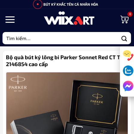
Bỏ
BÚT KÝ KHẮC TÊN CÁ NHÂN HÓA
qua
nội
dung
Tìm
kiếm:
Bộ quà bút ký lông bi Parker Sonnet Red CT TB-
2146854 cao cấp