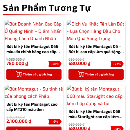
Sản Phẩm Tương Tự
Bút bi ký tên Montagut 066
Bút bi ký tên Montagut 06 –
màu đỏ chính hãng cao cấp
Bút bi cao cấp làm quà tặng
tặng kèm 2 ngòi thay thế
sếp
1.080.000
₫
930.000
₫
780.000
₫
680.000
₫
-28%
-27%
Thêm vào giỏ hàng
Thêm vào giỏ hàng
Bút bi ký tên Montagut cao
cấp MT210 màu đen
Bút bi ký tên Montagut 068
màu Starlight cao cấp kèm
2.300.000
₫
2.100.000
₫
hộp đựng và túi
-9%
980.000
₫
680.000
₫
-31%