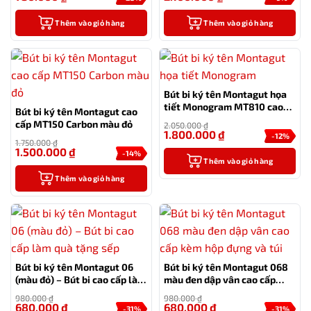
Thêm vào giỏ hàng
Thêm vào giỏ hàng
Bút bi ký tên Montagut họa
tiết Monogram MT810 cao
Bút bi ký tên Montagut cao
cấp (màu đen)
cấp MT150 Carbon màu đỏ
2.050.000
₫
1.800.000
₫
-12%
1.750.000
₫
1.500.000
₫
-14%
Thêm vào giỏ hàng
Thêm vào giỏ hàng
Bút bi ký tên Montagut 06
Bút bi ký tên Montagut 068
(màu đỏ) – Bút bi cao cấp làm
màu đen dập vân cao cấp
quà tặng sếp
kèm hộp đựng và túi
980.000
₫
980.000
₫
680.000
₫
680.000
₫
-31%
-31%