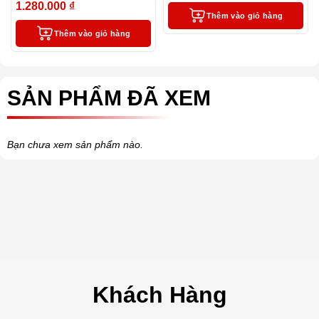
2 ngòi thay thế)
1.280.000
₫
-19%
Thêm vào giỏ hàng
Thêm vào giỏ hàng
SẢN PHẨM ĐÃ XEM
Bạn chưa xem sản phẩm nào.
Khách Hàng