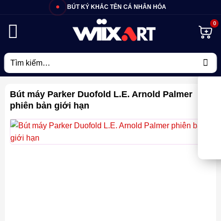
Bỏ
BÚT KÝ KHẮC TÊN CÁ NHÂN HÓA
qua
nội
dung
Tìm
kiếm:
Bút máy Parker Duofold L.E. Arnold Palmer
phiên bản giới hạn