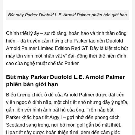
Bút máy Parker Duofold L.E. Arnold Palmer phiên bản giới hạn
Chính triết lý ấy – sự rõ ràng, hoàn hảo và tinh thần cống
hiến – đã truyền cảm hứng cho Parker tạo nên Duofold
Arnold Palmer Limited Edition Red GT. Đây là kiệt tác bút
máy tôn vinh một nhân vật vĩ đại, đồng thời thể hiện đỉnh
cao của nghệ thuật chế tác Parker.
Bút máy Parker Duofold L.E. Arnold Palmer
phiên bản giới hạn
Biểu tượng chiếc ô dù của Arnold Palmer được đặt trên
viên ngọc ở đỉnh nắp, một chi tiết nhỏ nhưng đầy ý nghĩa,
gắn liền với hình ảnh bất hủ của ông. Trên nắp bút,
Parker khắc họa tiết Argyll – gợi nhớ đến phong cách
Scotland sang trọng, nơi bộ môn golf gắn bó mật thiết.
Họa tiết này được hoàn thiện tỉ mỉ, đem đến cảm giác