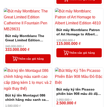
Bút máy Montblanc Patron
of Art Homage to Albert
Bút máy Montblanc The
Limited Edition 4810
Great Limited Edition
125.000.000
₫
115.000.000
₫
Catherine II Fountain Pen
-8%
340.000.000
₫
MB28631
333.000.000
₫
-2%
Thêm vào giỏ hàng
Thêm vào giỏ hàng
Bút máy ký tên Picasso
phiên bản 908 màu đỏ đặc
Bút ký tên Montagut 086
biệt
chính hãng màu xanh cao
2.950.000
₫
2.500.000
₫
cấp (tặng kèm 1 lọ mực và
-15%
1.580.000
₫