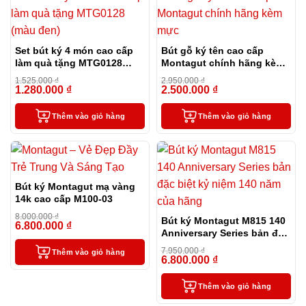
Set bút ký 4 món cao cấp
Bút gỗ ký tên cao cấp
làm quà tặng MTG0128
Montagut chính hãng kèm
(màu đen)
mực
1.525.000
₫
2.950.000
₫
1.280.000
₫
2.500.000
₫
-16%
-15%
Thêm vào giỏ hàng
Thêm vào giỏ hàng
Bút ký Montagut mạ vàng
14k cao cấp M100-03
8.000.000
₫
Bút ký Montagut M815 140
6.800.000
₫
-15%
Anniversary Series bản đặc
biệt kỷ niệm 140 năm của
7.950.000
₫
Thêm vào giỏ hàng
hãng
6.800.000
₫
-14%
Thêm vào giỏ hàng