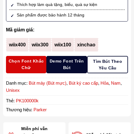
Thích hợp làm quà tặng, biếu, quà sự kiện
Sản phẩm được bảo hành 12 tháng
Mã giảm giá:
wiix400
wiix300
wiix100
xinchao
Chọn Font Khắc
Demo Font Trên
Tìm Bút Theo
Chữ
Bút
Yêu Cầu
Danh mục:
Bút máy (Bút mực)
,
Bút ký cao cấp
,
Hỏa
,
Nam
,
Unisex
Thẻ:
PK100000k
Thương hiệu:
Parker
Miễn phí vẫn