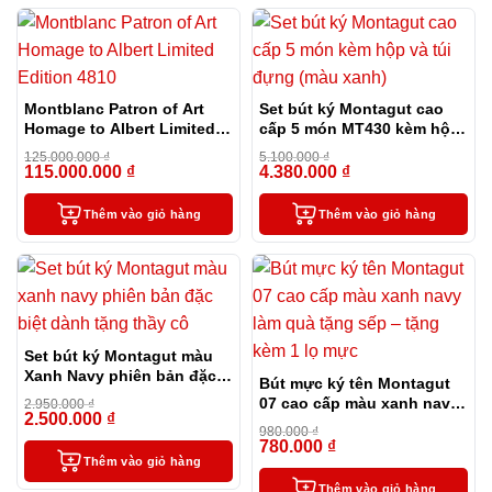
Montblanc Patron of Art
Set bút ký Montagut cao
Homage to Albert Limited
cấp 5 món MT430 kèm hộp
Edition 4810
và túi đựng màu xanh
125.000.000
₫
5.100.000
₫
115.000.000
₫
4.380.000
₫
-8%
-14%
Thêm vào giỏ hàng
Thêm vào giỏ hàng
Set bút ký Montagut màu
Xanh Navy phiên bản đặc
Bút mực ký tên Montagut
biệt dành tặng thầy cô
07 cao cấp màu xanh navy
2.950.000
₫
2.500.000
₫
-15%
làm quà tặng sếp – tặng
980.000
₫
kèm 1 lọ mực
780.000
₫
-20%
Thêm vào giỏ hàng
Thêm vào giỏ hàng