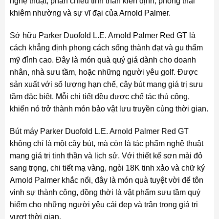
nghệ thuật, phản chiếu tinh thần kiên định, phong thái
khiêm nhường và sự vĩ đại của Arnold Palmer.
Sở hữu Parker Duofold L.E. Arnold Palmer Red GT là
cách khẳng định phong cách sống thành đạt và gu thẩm
mỹ đỉnh cao. Đây là món quà quý giá dành cho doanh
nhân, nhà sưu tầm, hoặc những người yêu golf. Được
sản xuất với số lượng hạn chế, cây bút mang giá trị sưu
tầm đặc biệt. Mỗi chi tiết đều được chế tác thủ công,
khiến nó trở thành món bảo vật lưu truyền cùng thời gian.
Bút máy Parker Duofold L.E. Arnold Palmer Red GT
không chỉ là một cây bút, mà còn là tác phẩm nghệ thuật
mang giá trị tinh thần và lịch sử. Với thiết kế sơn mài đỏ
sang trọng, chi tiết mạ vàng, ngòi 18K tinh xảo và chữ ký
Arnold Palmer khắc nổi, đây là món quà tuyệt vời để tôn
vinh sự thành công, đồng thời là vật phẩm sưu tầm quý
hiếm cho những người yêu cái đẹp và trân trọng giá trị
vượt thời gian.