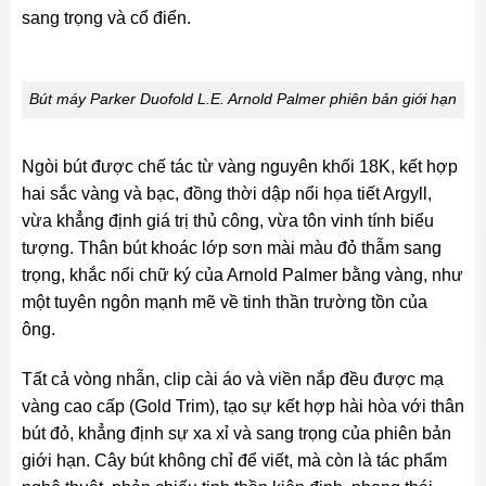
sang trọng và cổ điển.
Bút máy Parker Duofold L.E. Arnold Palmer phiên bản giới hạn
Ngòi bút được chế tác từ vàng nguyên khối 18K, kết hợp
hai sắc vàng và bạc, đồng thời dập nổi họa tiết Argyll,
vừa khẳng định giá trị thủ công, vừa tôn vinh tính biểu
tượng. Thân bút khoác lớp sơn mài màu đỏ thẫm sang
trọng, khắc nổi chữ ký của Arnold Palmer bằng vàng, như
một tuyên ngôn mạnh mẽ về tinh thần trường tồn của
ông.
Tất cả vòng nhẫn, clip cài áo và viền nắp đều được mạ
vàng cao cấp (Gold Trim), tạo sự kết hợp hài hòa với thân
bút đỏ, khẳng định sự xa xỉ và sang trọng của phiên bản
giới hạn. Cây bút không chỉ để viết, mà còn là tác phẩm