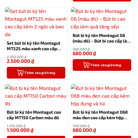
Bút bi ký tên Montagut 06
(màu đỏ) – Bút bi cao cấp làm
Set bút bi ký tên Montagut
quà tặng sếp
MT525 màu xanh cao cấp
980.000
₫
680.000
₫
kèm 2 ngòi và bao da
-31%
2.850.000
₫
2.500.000
₫
-12%
Thêm vào giỏ hàng
Thêm vào giỏ hàng
Bút bi ký tên Montagut cao
Bút bi ký tên Montagut 068
cấp MT150 Carbon màu đỏ
màu đen cao cấp kèm hộp
đựng và túi
1.750.000
₫
980.000
₫
1.500.000
₫
680.000
₫
-14%
-31%