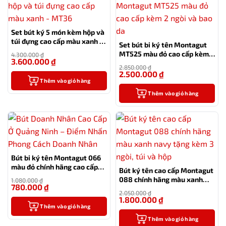
Set bút ký 5 món kèm hộp và
túi đựng cao cấp màu xanh –
Set bút bi ký tên Montagut
MT36
MT525 màu đỏ cao cấp kèm 2
4.300.000
₫
3.600.000
₫
ngòi và bao da
-16%
2.850.000
₫
2.500.000
₫
-12%
Thêm vào giỏ hàng
Thêm vào giỏ hàng
Bút bi ký tên Montagut 066
màu đỏ chính hãng cao cấp
Bút ký tên cao cấp Montagut
tặng kèm 2 ngòi thay thế
088 chính hãng màu xanh
1.080.000
₫
780.000
₫
navy tặng kèm 3 ngòi, túi và
-28%
2.050.000
₫
hộp
1.800.000
₫
-12%
Thêm vào giỏ hàng
Thêm vào giỏ hàng