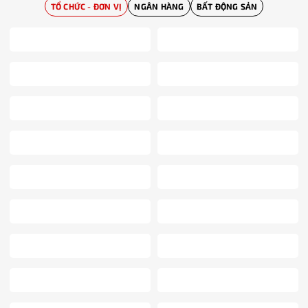
TỔ CHỨC - ĐƠN VỊ
NGÂN HÀNG
BẤT ĐỘNG SẢN