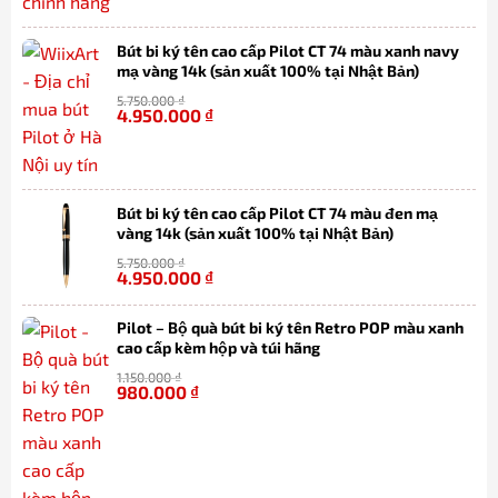
Bút bi ký tên cao cấp Pilot CT 74 màu xanh navy
mạ vàng 14k (sản xuất 100% tại Nhật Bản)
5.750.000
₫
4.950.000
₫
-14%
Bút bi ký tên cao cấp Pilot CT 74 màu đen mạ
vàng 14k (sản xuất 100% tại Nhật Bản)
5.750.000
₫
4.950.000
₫
-14%
Pilot – Bộ quà bút bi ký tên Retro POP màu xanh
cao cấp kèm hộp và túi hãng
1.150.000
₫
980.000
₫
-15%