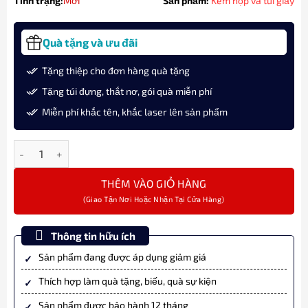
Tình trạng:
Mới
Sản phẩm:
Kèm hộp và túi giấy
Quà tặng và ưu đãi
Tặng thiệp cho đơn hàng quà tặng
Tặng túi đựng, thắt nơ, gói quà miễn phí
Miễn phí khắc tên, khắc laser lên sản phẩm
Bút Bi Ký Tên Pilot Acro 1000 BAC-1SF-ML Màu Xanh Dương Cao
THÊM VÀO GIỎ HÀNG
Thông tin hữu ích
Sản phẩm đang được áp dụng giảm giá
Thích hợp làm quà tặng, biếu, quà sự kiện
Sản phẩm được bảo hành 12 tháng