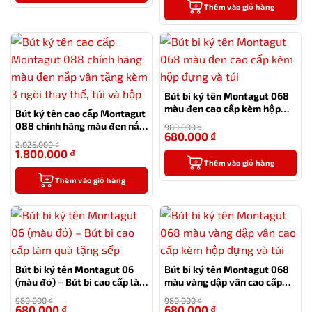
Thêm vào giỏ hàng
Bút bi ký tên Montagut 068
màu đen cao cấp kèm hộp
Bút ký tên cao cấp Montagut
đựng và túi
088 chính hãng màu đen nắp
980.000
₫
680.000
₫
vân tặng kèm 3 ngòi thay
-31%
2.025.000
₫
thế, túi và hộp
1.800.000
₫
-11%
Thêm vào giỏ hàng
Thêm vào giỏ hàng
Bút bi ký tên Montagut 06
Bút bi ký tên Montagut 068
(màu đỏ) – Bút bi cao cấp làm
màu vàng dập vân cao cấp
quà tặng sếp
kèm hộp đựng và túi
980.000
₫
980.000
₫
680.000
₫
680.000
₫
-31%
-31%