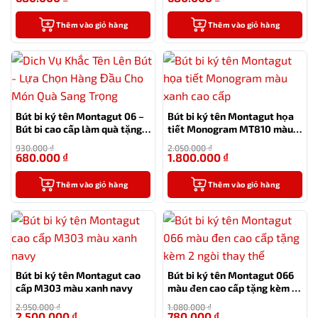
Thêm vào giỏ hàng
Thêm vào giỏ hàng
Bút bi ký tên Montagut 06 –
Bút bi ký tên Montagut họa
Bút bi cao cấp làm quà tặng
tiết Monogram MT810 màu
sếp
xanh cao cấp
930.000
₫
2.050.000
₫
680.000
₫
1.800.000
₫
-27%
-12%
Thêm vào giỏ hàng
Thêm vào giỏ hàng
Bút bi ký tên Montagut cao
Bút bi ký tên Montagut 066
cấp M303 màu xanh navy
màu đen cao cấp tặng kèm 2
ngòi thay thế
2.950.000
₫
1.080.000
₫
2.500.000
₫
780.000
₫
-15%
-28%