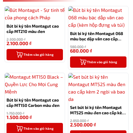
Bút bi ký tên Montagut cao
cấp MT210 màu đen
Bút bi ký tên Montagut 068
màu bạc dập vân cao cấp
2.300.000
₫
2.100.000
₫
(kèm hộp đựng và túi)
-9%
980.000
₫
680.000
₫
-31%
Thêm vào giỏ hàng
Thêm vào giỏ hàng
Bút bi ký tên Montagut cao
cấp MT150 Carbon màu đen
Set bút bi ký tên Montagut
MT525 màu đen cao cấp kèm
1.750.000
₫
1.500.000
₫
2 ngòi và bao da
-14%
2.850.000
₫
2.500.000
₫
-12%
Thêm vào giỏ hàng