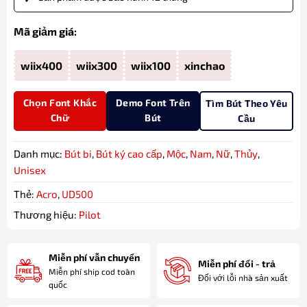
Mã giảm giá:
wiix400
wiix300
wiix100
xinchao
Chọn Font Khắc
Demo Font Trên
Tìm Bút Theo Yêu
Chữ
Bút
Cầu
Danh mục:
Bút bi
,
Bút ký cao cấp
,
Mộc
,
Nam
,
Nữ
,
Thủy
,
Unisex
Thẻ:
Acro
,
UD500
Thương hiệu:
Pilot
Miễn phí vẫn chuyển
Miễn phí đổi - trả
Miễn phí ship cod toàn
Đối với lỗi nhà sản xuất
quốc