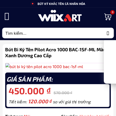
Bỏ
BÚT KÝ KHẮC TÊN CÁ NHÂN HÓA
qua
nội
dung
Tìm
kiếm:
Bút Bi Ký Tên Pilot Acro 1000 BAC-1SF-ML Màu
Xanh Dương Cao Cấp
GIÁ SẢN PHẨM:
450.000
₫
570.000
₫
120.000
₫
Tiết kiệm:
so với giá thị trường