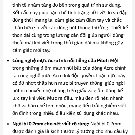
tinh tế nhằm tăng độ bền trong quá trình sử dụng.
Kết cấu này giúp hạn chế tình trạng nứt vỡ do va đập,
đồng thời mang lại cảm giác cầm đầm tay và chắc
chắn hơn so với các dòng bút thông thường. Thiết kế
thon dài cùng trọng lượng cân đối giúp người dùng
thoải mái khi viết trong thời gian dài mà không gây
cảm giác mỏi tay.
Công nghệ mực Acro Ink nổi tiếng của Pilot:
Một
trong những điểm mạnh nổi bật của dòng Acro chính
là công nghệ mực Acro Ink độc quyền. Loại mực này
có độ nhớt thấp hơn mực bi truyền thống, giúp ngòi
bút di chuyển nhẹ nhàng trên giấy và giảm đáng kể
lực tay khi viết. Mực ra đều, màu đen rõ nét, nhanh
khô và hạn chế lem nhòe, mang đến trải nghiệm viết
ổn định trong nhiều điều kiện sử dụng khác nhau.
Ngòi bi 0.7mm cho nét viết rõ ràng:
Ngòi bi 0.7mm
được đánh giá là kích thước lý tưởng cho nhu cầu ký