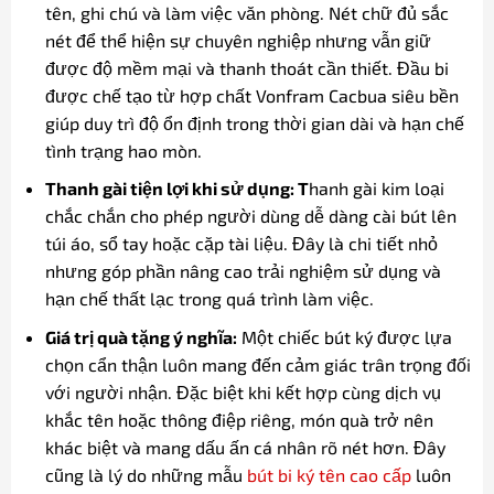
tên, ghi chú và làm việc văn phòng. Nét chữ đủ sắc
nét để thể hiện sự chuyên nghiệp nhưng vẫn giữ
được độ mềm mại và thanh thoát cần thiết. Đầu bi
được chế tạo từ hợp chất Vonfram Cacbua siêu bền
giúp duy trì độ ổn định trong thời gian dài và hạn chế
tình trạng hao mòn.
Thanh gài tiện lợi khi sử dụng: T
hanh gài kim loại
chắc chắn cho phép người dùng dễ dàng cài bút lên
túi áo, sổ tay hoặc cặp tài liệu. Đây là chi tiết nhỏ
nhưng góp phần nâng cao trải nghiệm sử dụng và
hạn chế thất lạc trong quá trình làm việc.
Giá trị quà tặng ý nghĩa:
Một chiếc bút ký được lựa
chọn cẩn thận luôn mang đến cảm giác trân trọng đối
với người nhận. Đặc biệt khi kết hợp cùng dịch vụ
khắc tên hoặc thông điệp riêng, món quà trở nên
khác biệt và mang dấu ấn cá nhân rõ nét hơn. Đây
cũng là lý do những mẫu
bút bi ký tên cao cấp
luôn