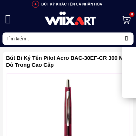
Bỏ
BÚT KÝ KHẮC TÊN CÁ NHÂN HÓA
qua
nội
dung
Tìm
kiếm:
Bút Bi Ký Tên Pilot Acro BAC-30EF-CR 300 Màu
Đỏ Trong Cao Cấp