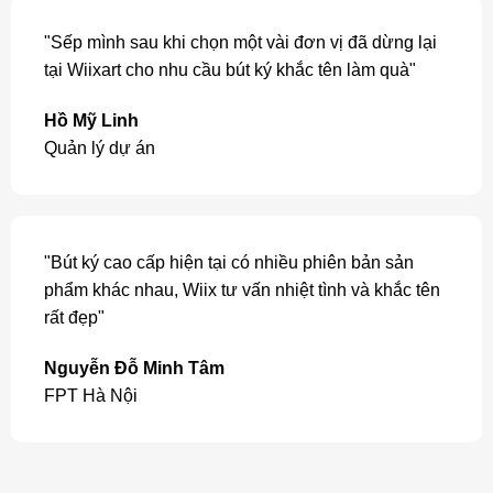
"Các dòng bút ký cao cấp được khắc tên miễn phí,
có gói quà và thắt nơ đẹp mắt, thích hợp làm quà
tặng, quà biếu."
Đỗ Cao Duy
Sale / Hà Nội
"Dòng bút ký tại Wiix có bản mạ vàng, ngòi vàng
18k sang trọng dùng làm quà biếu các đối tác của
công ty."
Minh Châu
Giám đốc / Hà Nội