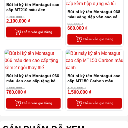
Bút bi ký tên Montagut cao
cấp MT210 màu đen
Bút bi ký tên Montagut 068
màu vàng dập vân cao cấp
2.300.000
₫
2.100.000
₫
-9%
kèm hộp đựng và túi
980.000
₫
680.000
₫
-31%
Thêm vào giỏ hàng
Thêm vào giỏ hàng
Bút bi ký tên Montagut 066
Bút bi ký tên Montagut cao
màu đen cao cấp tặng kèm
cấp MT150 Carbon màu
2 ngòi thay thế
xanh
1.080.000
₫
1.750.000
₫
780.000
₫
1.500.000
₫
-28%
-14%
Thêm vào giỏ hàng
Thêm vào giỏ hàng