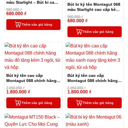
màu Starlight – Bút bi cao
Bút bi ký tên Montagut 068
cấp làm quà tặng sếp
màu Starlight cao cấp kèm
980.000
₫
680.000
₫
-31%
hộp đựng và túi
980.000
₫
680.000
₫
-31%
Thêm vào giỏ hàng
Thêm vào giỏ hàng
Bút ký tên cao cấp
Bút ký tên cao cấp
Montagut 088 chính hãng
Montagut 088 chính hãng
màu đỏ tặng kèm 3 ngòi,
màu xanh navy tặng kèm 3
2.050.000
₫
2.050.000
₫
túi và hộp
ngòi, túi và hộp
1.800.000
₫
1.800.000
₫
-12%
-12%
Thêm vào giỏ hàng
Thêm vào giỏ hàng