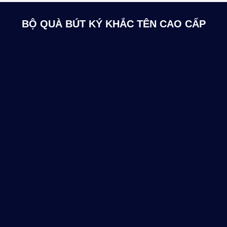
BỘ QUÀ BÚT KÝ KHẮC TÊN CAO CẤP
KHẮC TÊN CÁ NHÂN HÓA
Wiix Art