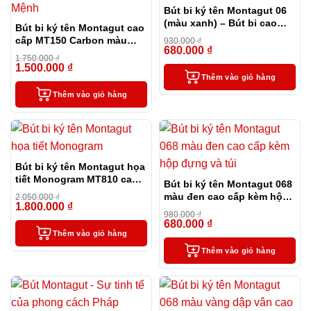
Bút bi ký tên Montagut 06
(màu xanh) – Bút bi cao
Bút bi ký tên Montagut cao
cấp làm quà tặng sếp
cấp MT150 Carbon màu
930.000
₫
680.000
₫
đen
-27%
1.750.000
₫
1.500.000
₫
-14%
Thêm vào giỏ hàng
Thêm vào giỏ hàng
Bút bi ký tên Montagut họa
tiết Monogram MT810 cao
Bút bi ký tên Montagut 068
cấp (màu đen)
màu đen cao cấp kèm hộp
2.050.000
₫
1.800.000
₫
-12%
đựng và túi
980.000
₫
680.000
₫
-31%
Thêm vào giỏ hàng
Thêm vào giỏ hàng