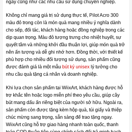
ngày cũng như các nhu cầu sử dụng chuyên nghiệp.
Không chỉ mang giá trị sử dụng thực tế, Pilot Acro 300
màu đỏ trong còn là món quà mang nhiều ý nghĩa dành
cho sếp, đối tác, khách hàng hoặc đồng nghiệp trong các
dịp quan trọng. Màu đỏ tượng trưng cho nhiệt huyết, sự
quyết tâm và những khởi đầu thuận lợi, giúp món quà trở
nên ấn tượng và dễ ghi nhớ hơn. Đồng thời, với thiết kế
phù hợp cho nhiều đối tượng sử dụng, sản phẩm cũng
được đánh giá là một mẫu
bút ký unisex
lý tưởng cho
nhu cầu quà tặng cá nhân và doanh nghiệp.
Khi lựa chọn sản phẩm tại WiixArt, khách hàng được hỗ
trợ khắc tên hoặc logo miễn phí theo yêu cầu, giúp cây
bút mang dấu ấn riêng biệt của người sở hữu. Ngoài ra,
sản phẩm còn được tặng kèm hộp quà, túi giấy và thiệp
chúc mừng sang trọng, sẵn sàng để trao tặng ngay.
WiixArt cũng hỗ trợ giao hàng nhanh toàn quốc, thanh
toán COD thuận tiện cùng chính sách đổi trả minh bạch