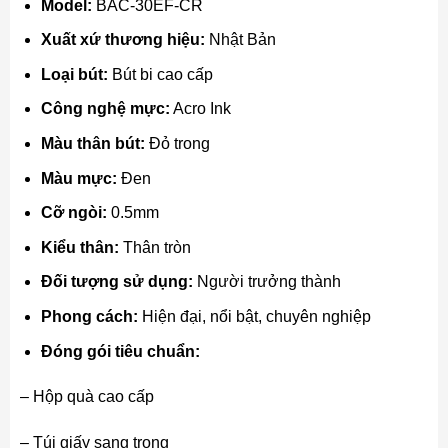
Model:
BAC-30EF-CR
Xuất xứ thương hiệu:
Nhật Bản
Loại bút:
Bút bi cao cấp
Công nghệ mực:
Acro Ink
Màu thân bút:
Đỏ trong
Màu mực:
Đen
Cỡ ngòi:
0.5mm
Kiểu thân:
Thân tròn
Đối tượng sử dụng:
Người trưởng thành
Phong cách:
Hiện đại, nổi bật, chuyên nghiệp
Đóng gói tiêu chuẩn:
– Hộp quà cao cấp
– Túi giấy sang trọng