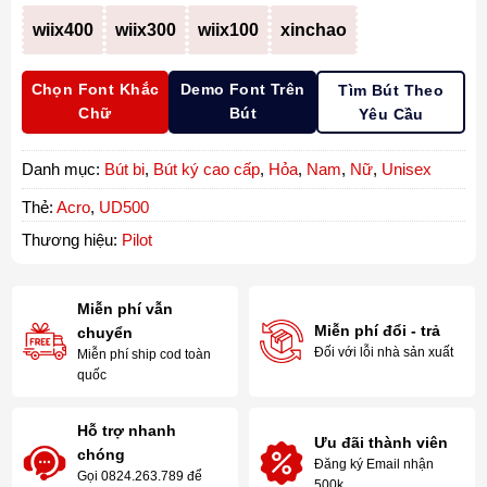
wiix400
wiix300
wiix100
xinchao
Chọn Font Khắc
Demo Font Trên
Tìm Bút Theo
Chữ
Bút
Yêu Cầu
Danh mục:
Bút bi
,
Bút ký cao cấp
,
Hỏa
,
Nam
,
Nữ
,
Unisex
Thẻ:
Acro
,
UD500
Thương hiệu:
Pilot
Miễn phí vẫn
Miễn phí đổi - trả
chuyển
Đối với lỗi nhà sản xuất
Miễn phí ship cod toàn
quốc
Hỗ trợ nhanh
Ưu đãi thành viên
chóng
Đăng ký Email nhận
Gọi 0824.263.789 để
500k