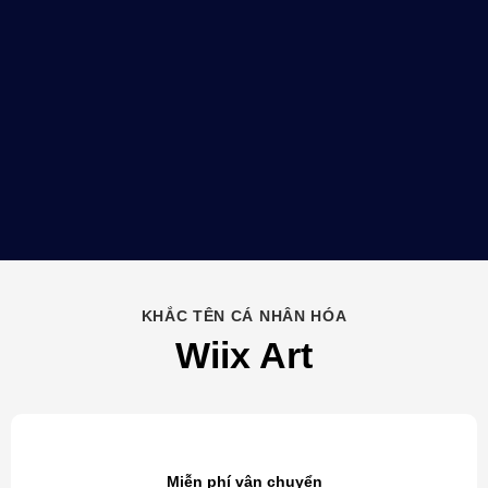
Miễn phí vận chuyển
Áp dụng cho mọi đơn hàng. Thời gian giao hàng trung
bình từ 1-4 ngày. Xem thêm
Chính sách Vận chuyển
.
Miễn phí đổi trả
Miễn phí đổi trả và Hoàn tiền 100% cho các sản phẩm lỗi.
Tham khảo chính sách
Đổi trả & Hoàn tiền
của chúng tôi.