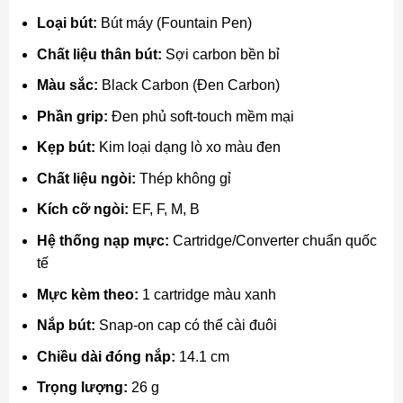
Loại bút:
Bút máy (Fountain Pen)
Chất liệu thân bút:
Sợi carbon bền bỉ
Màu sắc:
Black Carbon (Đen Carbon)
Phần grip:
Đen phủ soft-touch mềm mại
Kẹp bút:
Kim loại dạng lò xo màu đen
Chất liệu ngòi:
Thép không gỉ
Kích cỡ ngòi:
EF, F, M, B
Hệ thống nạp mực:
Cartridge/Converter chuẩn quốc
tế
Mực kèm theo:
1 cartridge màu xanh
Nắp bút:
Snap-on cap có thể cài đuôi
Chiều dài đóng nắp:
14.1 cm
Trọng lượng:
26 g