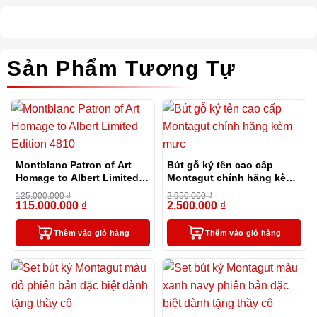
Sản Phẩm Tương Tự
Montblanc Patron of Art
Bút gỗ ký tên cao cấp
Homage to Albert Limited
Montagut chính hãng kèm
Edition 4810
mực
125.000.000
₫
2.950.000
₫
115.000.000
₫
2.500.000
₫
-8%
-15%
Thêm vào giỏ hàng
Thêm vào giỏ hàng