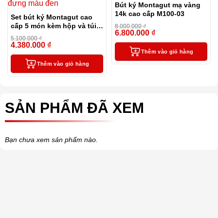
Bút ký Montagut mạ vàng
14k cao cấp M100-03
Set bút ký Montagut cao
cấp 5 món kèm hộp và túi
8.000.000
₫
6.800.000
₫
đựng màu đen
-15%
5.100.000
₫
4.380.000
₫
-14%
Thêm vào giỏ hàng
Thêm vào giỏ hàng
SẢN PHẨM ĐÃ XEM
Bạn chưa xem sản phẩm nào.