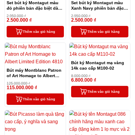
Set bút ký Montagut màu
Set bút ký Montagut màu
đỏ phiên bản đặc biệt dành
Xanh Navy phiên bản đặc
tặng thầy cô
biệt dành tặng thầy cô
2.950.000
₫
2.950.000
₫
2.500.000
₫
2.500.000
₫
-15%
-15%
Thêm vào giỏ hàng
Thêm vào giỏ hàng
Bút ký Montagut mạ vàng
14k cao cấp M100-02
Bút máy Montblanc Patron
of Art Homage to Albert
8.000.000
₫
6.800.000
₫
Limited Edition 4810
-15%
125.000.000
₫
115.000.000
₫
-8%
Thêm vào giỏ hàng
Thêm vào giỏ hàng