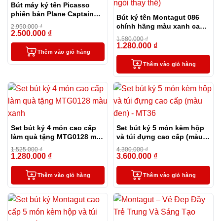
Bút máy ký tên Picasso
phiên bản Plane Captain
Bút ký tên Montagut 086
đặc biệt
chính hãng màu xanh cao
2.950.000
₫
2.500.000
₫
-15%
cấp (tặng kèm 1 lọ mực và
1.580.000
₫
2 ngòi thay thế)
1.280.000
₫
-19%
Thêm vào giỏ hàng
Thêm vào giỏ hàng
Set bút ký 4 món cao cấp
Set bút ký 5 món kèm hộp
làm quà tặng MTG0128 màu
và túi đựng cao cấp (màu
xanh
đen) – MT36
1.525.000
₫
4.300.000
₫
1.280.000
₫
3.600.000
₫
-16%
-16%
Thêm vào giỏ hàng
Thêm vào giỏ hàng