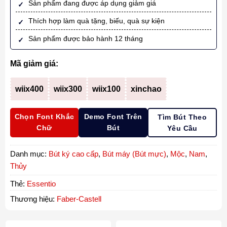
Sản phẩm đang được áp dụng giảm giá
Thích hợp làm quà tặng, biếu, quà sự kiện
Sản phẩm được bảo hành 12 tháng
Mã giảm giá:
wiix400
wiix300
wiix100
xinchao
Chọn Font Khắc
Demo Font Trên
Tìm Bút Theo
Chữ
Bút
Yêu Cầu
Danh mục:
Bút ký cao cấp
,
Bút máy (Bút mực)
,
Mộc
,
Nam
,
Thủy
Thẻ:
Essentio
Thương hiệu:
Faber-Castell