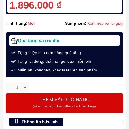
1.896.000
₫
Tình trạng:
Mới
Sản phẩm:
Kèm hộp và túi giấy
Quà tặng và ưu đãi
Tặng thiệp cho đơn hàng quà tặng
Tặng túi đựng, thắt nơ, gói quà miễn phí
Miễn phí khắc tên, khắc laser lên sản phẩm
Bút Máy Ký Tên Faber-Castell Essentio Black Carbon - Mượt M
THÊM VÀO GIỎ HÀNG
Thông tin hữu ích