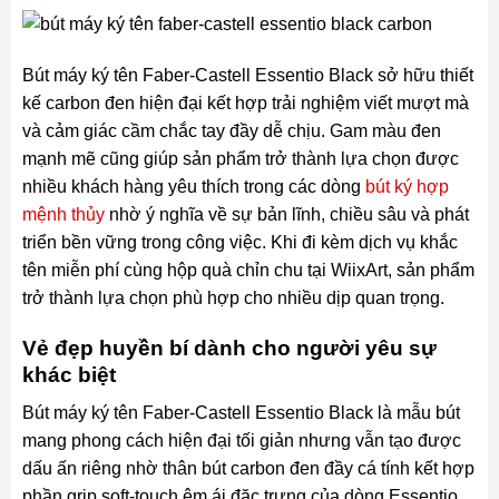
Bút máy ký tên Faber-Castell Essentio Black sở hữu thiết
kế carbon đen hiện đại kết hợp trải nghiệm viết mượt mà
và cảm giác cầm chắc tay đầy dễ chịu. Gam màu đen
mạnh mẽ cũng giúp sản phẩm trở thành lựa chọn được
nhiều khách hàng yêu thích trong các dòng
bút ký hợp
mệnh thủy
nhờ ý nghĩa về sự bản lĩnh, chiều sâu và phát
triển bền vững trong công việc. Khi đi kèm dịch vụ khắc
tên miễn phí cùng hộp quà chỉn chu tại WiixArt, sản phẩm
trở thành lựa chọn phù hợp cho nhiều dịp quan trọng.
Vẻ đẹp huyền bí dành cho người yêu sự
khác biệt
Bút máy ký tên Faber-Castell Essentio Black là mẫu bút
mang phong cách hiện đại tối giản nhưng vẫn tạo được
dấu ấn riêng nhờ thân bút carbon đen đầy cá tính kết hợp
phần grip soft-touch êm ái đặc trưng của dòng Essentio.