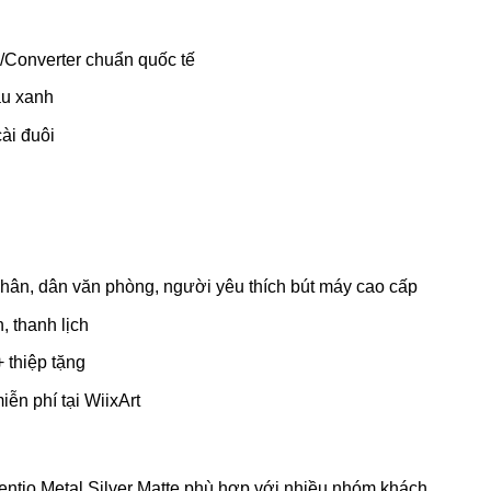
/Converter chuẩn quốc tế
àu xanh
ài đuôi
ân, dân văn phòng, người yêu thích bút máy cao cấp
n, thanh lịch
+ thiệp tặng
ễn phí tại WiixArt
entio Metal Silver Matte phù hợp với nhiều nhóm khách