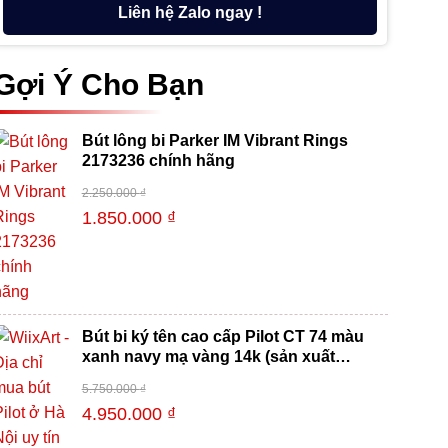
Liên hệ Zalo ngay !
Gợi Ý Cho Bạn
Bút lông bi Parker IM Vibrant Rings
2173236 chính hãng
2.250.000
₫
-18%
1.850.000
₫
Bút bi ký tên cao cấp Pilot CT 74 màu
xanh navy mạ vàng 14k (sản xuất
100% tại Nhật Bản)
5.750.000
₫
-14%
4.950.000
₫