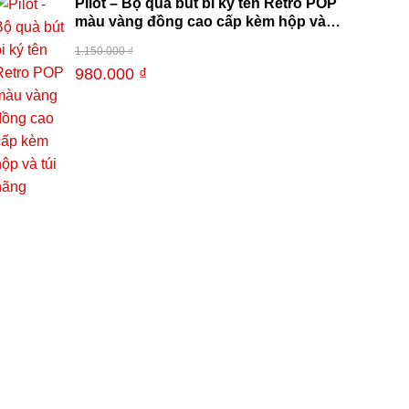
Pilot – Bộ quà bút bi ký tên Retro POP
màu vàng đồng cao cấp kèm hộp và
túi hãng
1.150.000
₫
-15%
980.000
₫