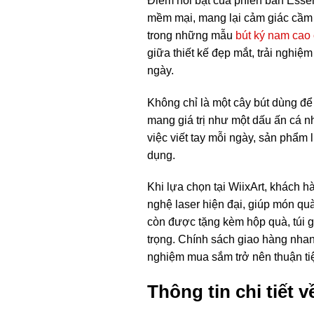
Điểm nổi bật của phiên bản Essen
mềm mại, mang lại cảm giác cầm ê
trong những mẫu
bút ký nam cao
giữa thiết kế đẹp mắt, trải nghiệ
ngày.
Không chỉ là một cây bút dùng để 
mang giá trị như một dấu ấn cá n
việc viết tay mỗi ngày, sản phẩm
dụng.
Khi lựa chọn tại WiixArt, khách 
nghệ laser hiện đại, giúp món qu
còn được tặng kèm hộp quà, túi g
trọng. Chính sách giao hàng nhanh
nghiệm mua sắm trở nên thuận ti
Thông tin chi tiết