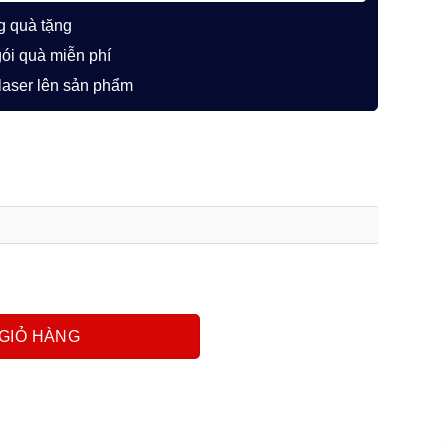
g quà tặng
gói quà miễn phí
 laser lên sản phẩm
GIỎ HÀNG