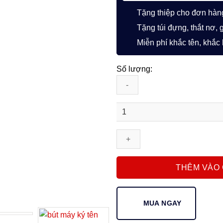
Tặng thiệp cho đơn hàn
Tặng túi đựng, thắt nơ, 
Miễn phí khắc tên, khắc
Số lượng:
Bút
Máy
Ký
Tên
Faber-
Castell
THÊM VÀO 
Essentio
Metal
Silver
MUA NGAY
Matte
–