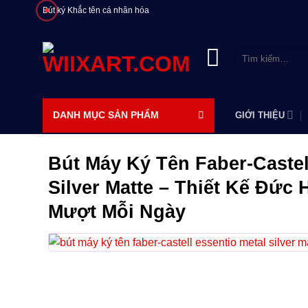
Bỏ
Bút ký Khắc tên cá nhân hóa
qua
nội
Tìm
dung
kiếm:
DANH MỤC SẢN PHẨM
GIỚI THIỆU
Bút Máy Ký Tên Faber-Castel
Silver Matte – Thiết Kế Đức H
Mượt Mỗi Ngày