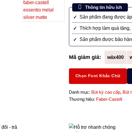
Thiết
Thông tin hữu ích
Kế
Sản phẩm đang được áp 
Đức
Hiện
Thích hợp làm quà tặng, 
Đại,
Sản phẩm được bảo hàn
Viết
Mượt
Mỗi
Mã giảm giá:
wiix400
w
Ngày
số
lượng
Chọn Font Khắc Chữ
Danh mục:
Bút ký cao cấp
,
Bút 
Thương hiệu:
Faber-Castell