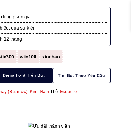
dụng giảm giá
biếu, quà sự kiện
h 12 tháng
iix300
wiix100
xinchao
Demo Font Trên Bút
Tìm Bút Theo Yêu Cầu
máy (Bút mực)
,
Kim
,
Nam
Thẻ:
Essentio