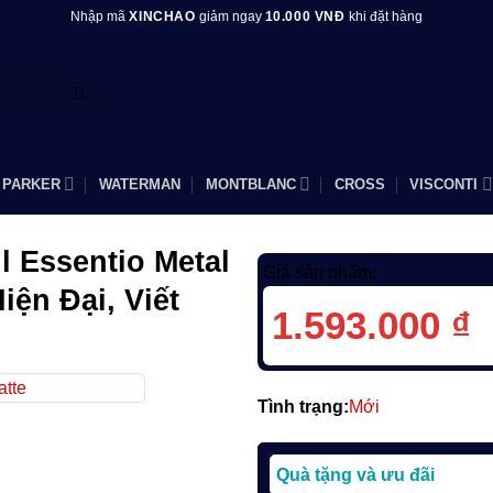
Nhập mã
XINCHAO
giảm ngay
10.000 VNĐ
khi đặt hàng
PARKER
WATERMAN
MONTBLANC
CROSS
VISCONTI
l Essentio Metal
Giá sản phẩm:
iện Đại, Viết
1.593.000
₫
Tình trạng:
Mới
Quà tặng và ưu đãi