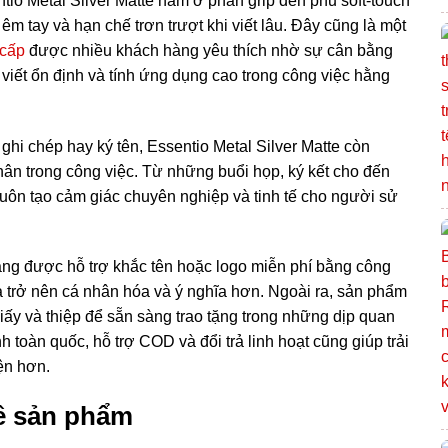
tio Metal Silver Matte nằm ở phần grip đen phủ soft-touch
m tay và hạn chế trơn trượt khi viết lâu. Đây cũng là một
 cấp
được nhiều khách hàng yêu thích nhờ sự cân bằng
m viết ổn định và tính ứng dụng cao trong công việc hằng
ghi chép hay ký tên, Essentio Metal Silver Matte còn
hân trong công việc. Từ những buổi họp, ký kết cho đến
 luôn tạo cảm giác chuyên nghiệp và tinh tế cho người sử
hàng được hỗ trợ khắc tên hoặc logo miễn phí bằng công
à trở nên cá nhân hóa và ý nghĩa hơn. Ngoài ra, sản phẩm
iấy và thiệp để sẵn sàng trao tặng trong những dịp quan
 toàn quốc, hỗ trợ COD và đổi trả linh hoạt cũng giúp trải
ện hơn.
 về sản phẩm