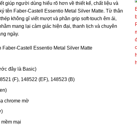
ết giúp người dùng hiểu rõ hơn về thiết kế, chất liệu và
ý tên Faber-Castell Essentio Metal Silver Matte. Từ thân
thép không gỉ viết mượt và phần grip soft-touch êm ái,
 nhằm mang lại cảm giác hiện đại, thanh lịch và chuyên
ằng ngày.
 Faber-Castell Essentio Metal Silver Matte
ước đây là Basic)
8521 (F), 148522 (EF), 148523 (B)
en)
mạ chrome mờ
ờ)
h mềm mại