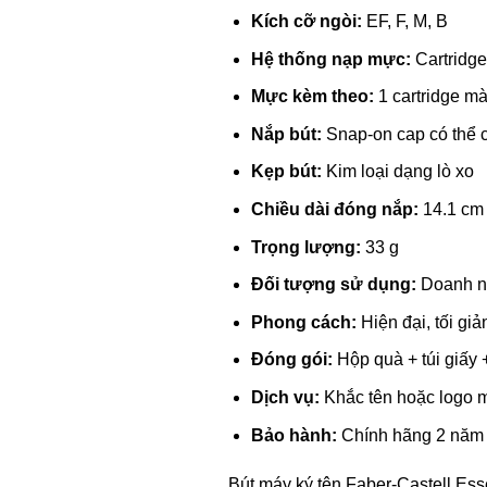
Kích cỡ ngòi:
EF, F, M, B
Hệ thống nạp mực:
Cartridge
Mực kèm theo:
1 cartridge m
Nắp bút:
Snap-on cap có thể c
Kẹp bút:
Kim loại dạng lò xo
Chiều dài đóng nắp:
14.1 cm
Trọng lượng:
33 g
Đối tượng sử dụng:
Doanh nh
Phong cách:
Hiện đại, tối giả
Đóng gói:
Hộp quà + túi giấy 
Dịch vụ:
Khắc tên hoặc logo mi
Bảo hành:
Chính hãng 2 năm
Bút máy ký tên Faber-Castell Ess