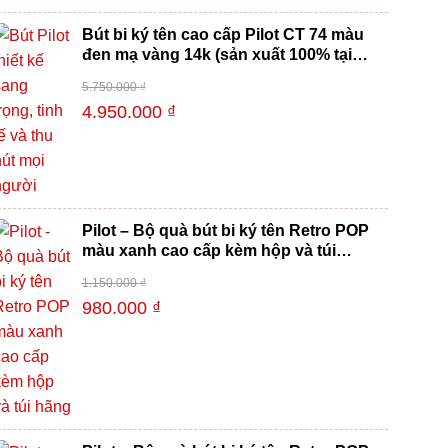
Bút bi ký tên cao cấp Pilot CT 74 màu
đen mạ vàng 14k (sản xuất 100% tại
Nhật Bản)
5.750.000
₫
-14%
4.950.000
₫
Pilot – Bộ quà bút bi ký tên Retro POP
màu xanh cao cấp kèm hộp và túi
hãng
1.150.000
₫
-15%
980.000
₫