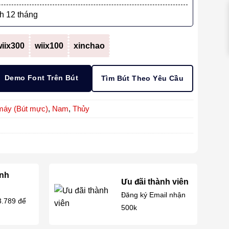
h 12 tháng
iix300
wiix100
xinchao
Demo Font Trên Bút
Tìm Bút Theo Yêu Cầu
máy (Bút mực)
,
Nam
,
Thủy
anh
Ưu đãi thành viên
Đăng ký Email nhận
3.789 để
500k