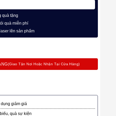
g quà tặng
gói quà miễn phí
 laser lên sản phẩm
 Matte Black Màu Đen Chính Hãng (Ngòi F) số lượng
ÀNG
dụng giảm giá
biếu, quà sự kiện