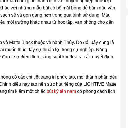
Black tạo cảm giác thanh lịch và chuyên nghiệp nhờ lớp
. Khác với những mẫu bút có bề mặt bóng dễ bám dấu vân
sạch sẽ và gọn gàng hơn trong quá trình sử dụng. Màu
iều môi trường khác nhau từ học tập, văn phòng cho đến
p vỏ Matte Black thuộc về hành Thủy. Do đó, đây cũng là
ai muốn thúc đẩy sự thuận lợi trong sự nghiệp. Năng
được sự điềm tĩnh, sáng suốt khi đưa ra các quyết định
hông có các chi tiết trang trí phức tạp, mọi thành phần đều
hính điều này tạo nên sức hút riêng của LIGHTIVE Matte
ang tìm kiếm một chiếc
bút ký tên nam
có phong cách lịch