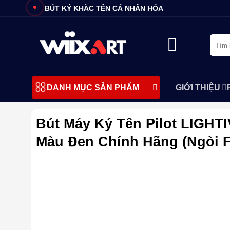
Bỏ
BÚT KÝ KHẮC TÊN CÁ NHÂN HÓA
qua
nội
Tìm
dung
kiếm:
GIỚI THIỆU
DANH MỤC SẢN PHẨM
Bút Máy Ký Tên Pilot LIGHTI
Màu Đen Chính Hãng (Ngòi F