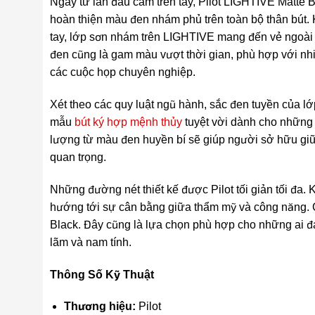
Ngay từ lần đầu cầm trên tay, Pilot LIGHTIVE Matte 
hoàn thiện màu đen nhám phủ trên toàn bộ thân bút
tay, lớp sơn nhám trên LIGHTIVE mang đến vẻ ngoài 
đen cũng là gam màu vượt thời gian, phù hợp với nh
các cuộc họp chuyên nghiệp.
Xét theo các quy luật ngũ hành, sắc đen tuyền của lớ
mẫu
bút ký hợp mệnh thủy
tuyệt vời dành cho những 
lượng từ màu đen huyền bí sẽ giúp người sở hữu giữ 
quan trọng.
Những đường nét thiết kế được Pilot tối giản tối đa. K
hướng tới sự cân bằng giữa thẩm mỹ và công năng. C
Black. Đây cũng là lựa chọn phù hợp cho những ai đ
lãm và nam tính.
Thông Số Kỹ Thuật
Thương hiệu:
Pilot