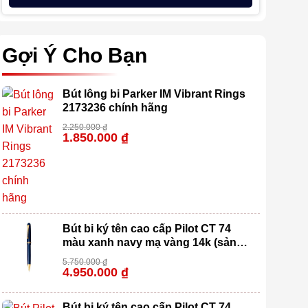
Gợi Ý Cho Bạn
Bút lông bi Parker IM Vibrant Rings
2173236 chính hãng
2.250.000
₫
1.850.000
₫
-18%
Bút bi ký tên cao cấp Pilot CT 74
màu xanh navy mạ vàng 14k (sản
xuất 100% tại Nhật Bản)
5.750.000
₫
4.950.000
₫
-14%
Bút bi ký tên cao cấp Pilot CT 74