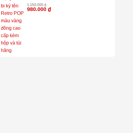
hộp và túi hãng
1.150.000
₫
980.000
₫
-15%