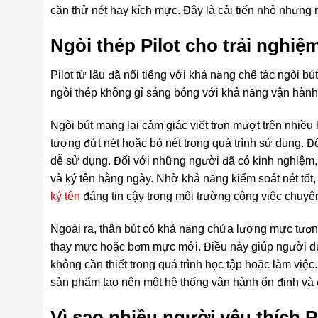
cần thử nét hay kích mực. Đây là cải tiến nhỏ nhưng ma
Ngòi thép Pilot cho trải nghiệ
Pilot từ lâu đã nổi tiếng với khả năng chế tác ngòi 
ngòi thép không gỉ sáng bóng với khả năng vận hành
Ngòi bút mang lại cảm giác viết trơn mượt trên nhiều 
tượng đứt nét hoặc bỏ nét trong quá trình sử dụng. Đ
dễ sử dụng. Đối với những người đã có kinh nghiệm, 
và ký tên hằng ngày. Nhờ khả năng kiểm soát nét tốt
ký tên
đáng tin cậy trong môi trường công việc chuyê
Ngoài ra, thân bút có khả năng chứa lượng mực tương 
thay mực hoặc bơm mực mới. Điều này giúp người dùn
không cần thiết trong quá trình học tập hoặc làm việ
sản phẩm tạo nên một hệ thống vận hành ổn định và đ
Vì sao nhiều người yêu thích 