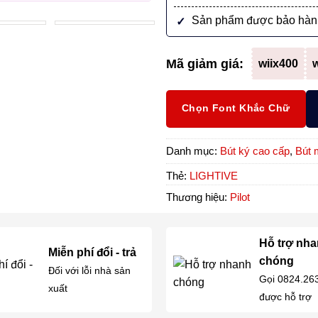
Sản phẩm được bảo hàn
Mã giảm giá:
wiix400
w
Chọn Font Khắc Chữ
Danh mục:
Bút ký cao cấp
,
Bút 
Thẻ:
LIGHTIVE
Thương hiệu:
Pilot
Hỗ trợ nh
Miễn phí đổi - trả
chóng
Đối với lỗi nhà sản
Gọi 0824.26
xuất
được hỗ trợ