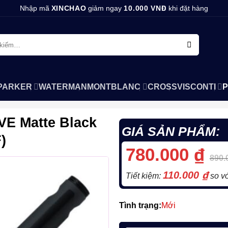
Nhập mã
XINCHAO
giảm ngay
10.000 VNĐ
khi đặt hàng
PARKER
WATERMAN
MONTBLANC
CROSS
VISCONTI
P
VE Matte Black
GIÁ SẢN PHẨM:
)
780.000
₫
890.
110.000
₫
Tiết kiệm:
so vớ
Tình trạng:
Mới