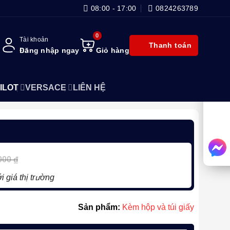
08:00 - 17:00
0824263789
Tài khoản
Thanh toán
Đăng nhập ngay
Giỏ hàng
ILOT
VERSACE
LIÊN HỆ
000
₫
i giá thị trường
Sản phẩm:
Kèm hộp và túi giấy