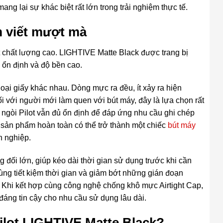
ng lại sự khác biệt rất lớn trong trải nghiệm thực tế.
m viết mượt mà
bút chất lượng cao. LIGHTIVE Matte Black được trang bị
 ổn định và độ bền cao.
loại giấy khác nhau. Dòng mực ra đều, ít xảy ra hiện
ối với người mới làm quen với bút máy, đây là lựa chọn rất
ngòi Pilot vẫn đủ ổn định để đáp ứng nhu cầu ghi chép
, sản phẩm hoàn toàn có thể trở thành một chiếc
bút máy
n nghiệp.
đối lớn, giúp kéo dài thời gian sử dụng trước khi cần
g tiết kiệm thời gian và giảm bớt những gián đoạn
c. Khi kết hợp cùng công nghệ chống khô mực Airtight Cap,
áng tin cậy cho nhu cầu sử dụng lâu dài.
Pilot LIGHTIVE Matte Black?