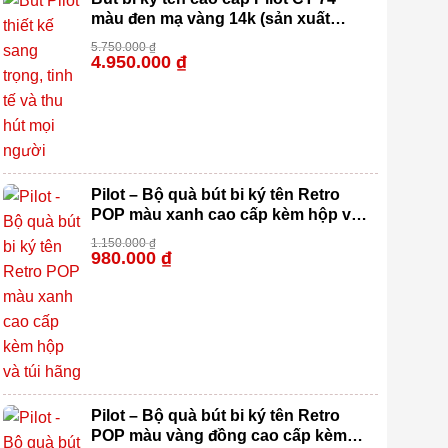
màu đen mạ vàng 14k (sản xuất
100% tại Nhật Bản)
5.750.000
₫
4.950.000
₫
-14%
Pilot – Bộ quà bút bi ký tên Retro
POP màu xanh cao cấp kèm hộp và
túi hãng
1.150.000
₫
980.000
₫
-15%
Pilot – Bộ quà bút bi ký tên Retro
POP màu vàng đồng cao cấp kèm