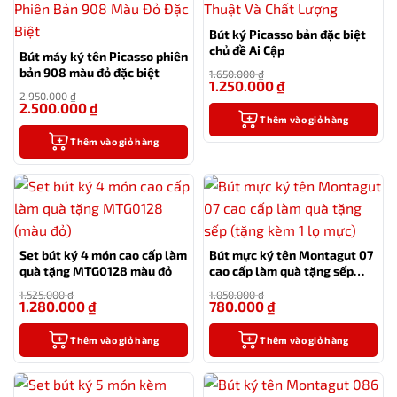
Bút ký Picasso bản đặc biệt
chủ đề Ai Cập
Bút máy ký tên Picasso phiên
bản 908 màu đỏ đặc biệt
1.650.000
₫
1.250.000
₫
-24%
2.950.000
₫
2.500.000
₫
-15%
Thêm vào giỏ hàng
Thêm vào giỏ hàng
Set bút ký 4 món cao cấp làm
Bút mực ký tên Montagut 07
quà tặng MTG0128 màu đỏ
cao cấp làm quà tặng sếp
(tặng kèm 1 lọ mực)
1.525.000
₫
1.050.000
₫
1.280.000
₫
780.000
₫
-16%
-26%
Thêm vào giỏ hàng
Thêm vào giỏ hàng