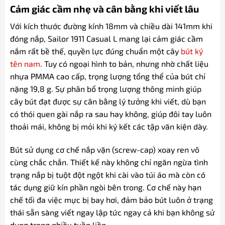
Cảm giác cầm nhẹ và cân bằng khi viết lâu
Với kích thước đường kính 18mm và chiều dài 141mm khi
đóng nắp, Sailor 1911 Casual L mang lại cảm giác cầm
nắm rất bề thế, quyền lực đúng chuẩn một cây
bút ký
tên nam
. Tuy có ngoại hình to bản, nhưng nhờ chất liệu
nhựa PMMA cao cấp, trọng lượng tổng thể của bút chỉ
nặng 19,8 g. Sự phân bổ trọng lượng thông minh giúp
cây bút đạt được sự cân bằng lý tưởng khi viết, dù bạn
có thói quen gài nắp ra sau hay không, giúp đôi tay luôn
thoải mái, không bị mỏi khi ký kết các tập văn kiện dày.
Bút sử dụng cơ chế nắp vặn (screw-cap) xoay ren vô
cùng chắc chắn. Thiết kế này không chỉ ngăn ngừa tình
trạng nắp bị tuột đột ngột khi cài vào túi áo mà còn có
tác dụng giữ kín phần ngòi bên trong. Cơ chế này hạn
chế tối đa việc mực bị bay hơi, đảm bảo bút luôn ở trạng
thái sẵn sàng viết ngay lập tức ngay cả khi bạn không sử
dụng trong nhiều tuần liền.