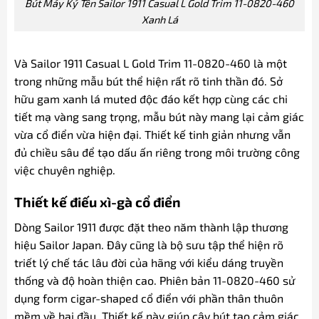
Bút Máy Ký Tên Sailor 1911 Casual L Gold Trim 11-0820-460
Xanh Lá
Và Sailor 1911 Casual L Gold Trim 11-0820-460 là một
trong những mẫu bút thể hiện rất rõ tinh thần đó. Sở
hữu gam xanh lá muted độc đáo kết hợp cùng các chi
tiết mạ vàng sang trọng, mẫu bút này mang lại cảm giác
vừa cổ điển vừa hiện đại. Thiết kế tinh giản nhưng vẫn
đủ chiều sâu để tạo dấu ấn riêng trong môi trường công
việc chuyên nghiệp.
Thiết kế điếu xì-gà cổ điển
Dòng Sailor 1911 được đặt theo năm thành lập thương
hiệu Sailor Japan. Đây cũng là bộ sưu tập thể hiện rõ
triết lý chế tác lâu đời của hãng với kiểu dáng truyền
thống và độ hoàn thiện cao. Phiên bản 11-0820-460 sử
dụng form cigar-shaped cổ điển với phần thân thuôn
mềm về hai đầu. Thiết kế này giúp cây bút tạo cảm giác