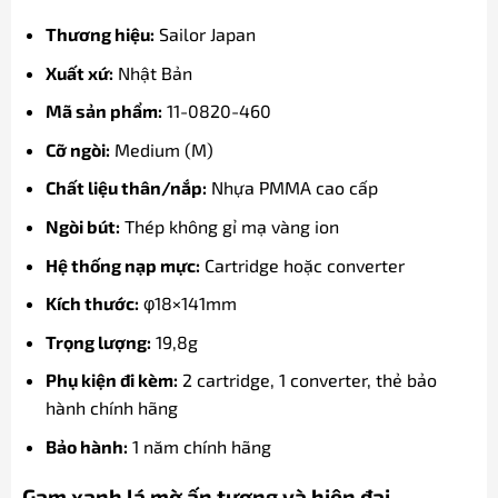
Thương hiệu:
Sailor Japan
Xuất xứ:
Nhật Bản
Mã sản phẩm:
11-0820-460
Cỡ ngòi:
Medium (M)
Chất liệu thân/nắp:
Nhựa PMMA cao cấp
Ngòi bút:
Thép không gỉ mạ vàng ion
Hệ thống nạp mực:
Cartridge hoặc converter
Kích thước:
φ18×141mm
Trọng lượng:
19,8g
Phụ kiện đi kèm:
2 cartridge, 1 converter, thẻ bảo
hành chính hãng
Bảo hành:
1 năm chính hãng
Gam xanh lá mờ ấn tượng và hiện đại