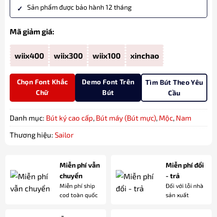
Sản phẩm được bảo hành 12 tháng
Mã giảm giá:
wiix400
wiix300
wiix100
xinchao
Chọn Font Khắc
Demo Font Trên
Tìm Bút Theo Yêu
Chữ
Bút
Cầu
Danh mục:
Bút ký cao cấp
,
Bút máy (Bút mực)
,
Mộc
,
Nam
Thương hiệu:
Sailor
Miễn phí vẫn
Miễn phí đổi
chuyển
- trả
Miễn phí ship
Đối với lỗi nhà
cod toàn quốc
sản xuất