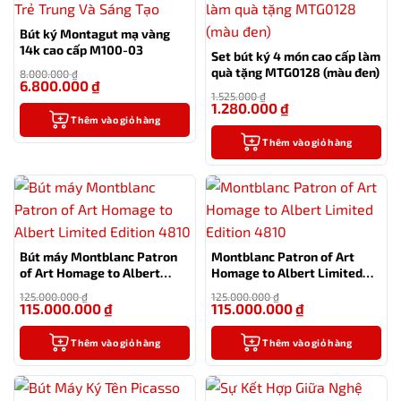
Bút ký Montagut mạ vàng
14k cao cấp M100-03
Set bút ký 4 món cao cấp làm
quà tặng MTG0128 (màu đen)
8.000.000
₫
6.800.000
₫
-15%
1.525.000
₫
1.280.000
₫
-16%
Thêm vào giỏ hàng
Thêm vào giỏ hàng
Bút máy Montblanc Patron
Montblanc Patron of Art
of Art Homage to Albert
Homage to Albert Limited
Limited Edition 4810
Edition 4810
125.000.000
₫
125.000.000
₫
115.000.000
₫
115.000.000
₫
-8%
-8%
Thêm vào giỏ hàng
Thêm vào giỏ hàng