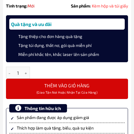
Tình trạng:
Mới
Sản phẩm:
Kèm hộp và túi giấy
Quà tặng và ưu đãi
Tặng thiệp cho đơn hàng quà tặng
Tặng túi đựng, thắt nơ, gói quà miễn phí
Miễn phí khắc tên, khắc laser lên sản phẩm
Bút Máy Ký Tên Sailor 1911 Casual L Gold Trim 11-0820-460 Xanh
THÊM VÀO GIỎ HÀNG
Thông tin hữu ích
Sản phẩm đang được áp dụng giảm giá
Thích hợp làm quà tặng, biếu, quà sự kiện