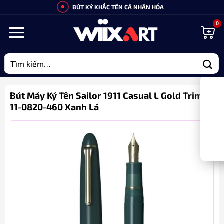
Bỏ
BÚT KÝ KHẮC TÊN CÁ NHÂN HÓA
qua
nội
dung
Tìm
kiếm:
Bút Máy Ký Tên Sailor 1911 Casual L Gold Trim
11-0820-460 Xanh Lá