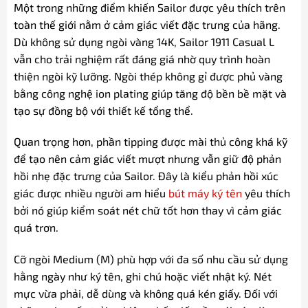
Một trong những điểm khiến Sailor được yêu thích trên
toàn thế giới nằm ở cảm giác viết đặc trưng của hãng.
Dù không sử dụng ngòi vàng 14K, Sailor 1911 Casual L
vẫn cho trải nghiệm rất đáng giá nhờ quy trình hoàn
thiện ngòi kỹ lưỡng. Ngòi thép không gỉ được phủ vàng
bằng công nghệ ion plating giúp tăng độ bền bề mặt và
tạo sự đồng bộ với thiết kế tổng thể.
Quan trọng hơn, phần tipping được mài thủ công khá kỹ
để tạo nên cảm giác viết mượt nhưng vẫn giữ độ phản
hồi nhẹ đặc trưng của Sailor. Đây là kiểu phản hồi xúc
giác được nhiều người am hiểu
bút máy ký tên
yêu thích
bởi nó giúp kiểm soát nét chữ tốt hơn thay vì cảm giác
quá trơn.
Cỡ ngòi Medium (M) phù hợp với đa số nhu cầu sử dụng
hằng ngày như ký tên, ghi chú hoặc viết nhật ký. Nét
mực vừa phải, dễ dùng và không quá kén giấy. Đối với