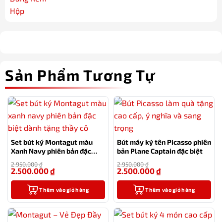
Sản Phẩm Tương Tự
Set bút ký Montagut màu
Bút máy ký tên Picasso phiên
Xanh Navy phiên bản đặc
bản Plane Captain đặc biệt
biệt dành tặng thầy cô
2.950.000
₫
2.950.000
₫
2.500.000
₫
2.500.000
₫
-15%
-15%
Thêm vào giỏ hàng
Thêm vào giỏ hàng