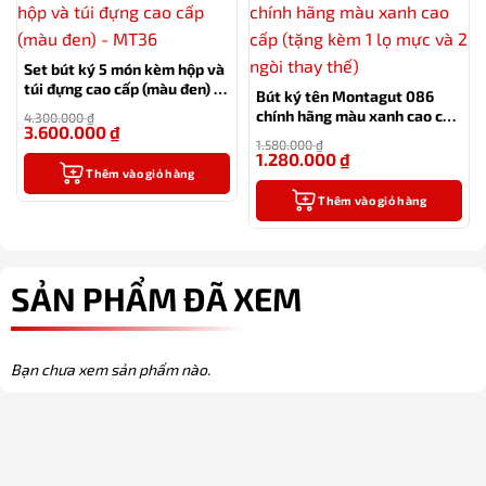
Set bút ký 5 món kèm hộp và
túi đựng cao cấp (màu đen) –
Bút ký tên Montagut 086
MT36
chính hãng màu xanh cao cấp
4.300.000
₫
3.600.000
₫
(tặng kèm 1 lọ mực và 2 ngòi
-16%
1.580.000
₫
thay thế)
1.280.000
₫
-19%
Thêm vào giỏ hàng
Thêm vào giỏ hàng
SẢN PHẨM ĐÃ XEM
Bạn chưa xem sản phẩm nào.