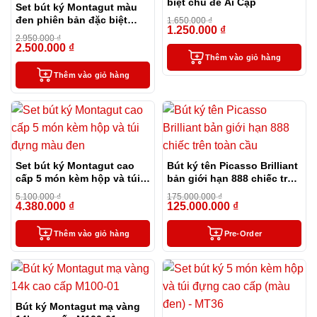
biệt chủ đề Ai Cập
Set bút ký Montagut màu
đen phiên bản đặc biệt
1.650.000
₫
1.250.000
₫
dành tặng thầy cô
-24%
2.950.000
₫
2.500.000
₫
-15%
Thêm vào giỏ hàng
Thêm vào giỏ hàng
Set bút ký Montagut cao
Bút ký tên Picasso Brilliant
cấp 5 món kèm hộp và túi
bản giới hạn 888 chiếc trên
đựng màu đen
toàn cầu
5.100.000
₫
175.000.000
₫
4.380.000
₫
125.000.000
₫
-14%
-29%
Thêm vào giỏ hàng
Pre-Order
Bút ký Montagut mạ vàng