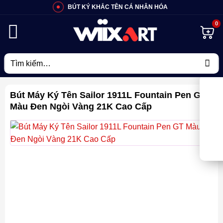
Bỏ
BÚT KÝ KHẮC TÊN CÁ NHÂN HÓA
qua
nội
dung
Tìm
kiếm:
Bút Máy Ký Tên Sailor 1911L Fountain Pen GT
Màu Đen Ngòi Vàng 21K Cao Cấp