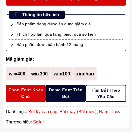
Thông tin hữu ích
Sản phẩm đang được áp dụng giảm giá
Thích hợp làm quà tặng, biếu, quà sự kiện
Sản phẩm được bảo hành 12 tháng
Mã giảm giá:
wiix400
wiix300
wiix100
xinchao
Chọn Font Khắc
Demo Font Trên
Tìm Bút Theo
Chữ
Bút
Yêu Cầu
Danh mục:
Bút ký cao cấp
,
Bút máy (Bút mực)
,
Nam
,
Thủy
Thương hiệu:
Sailor