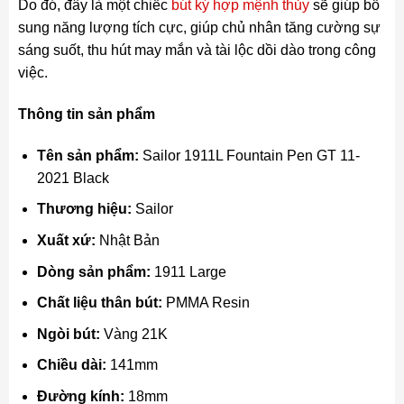
Do đó, đây là một chiếc
bút ký hợp mệnh thủy
sẽ giúp bổ
sung năng lượng tích cực, giúp chủ nhân tăng cường sự
sáng suốt, thu hút may mắn và tài lộc dồi dào trong công
việc.
Thông tin sản phẩm
Tên sản phẩm:
Sailor 1911L Fountain Pen GT 11-
2021 Black
Thương hiệu:
Sailor
Xuất xứ:
Nhật Bản
Dòng sản phẩm:
1911 Large
Chất liệu thân bút:
PMMA Resin
Ngòi bút:
Vàng 21K
Chiều dài:
141mm
Đường kính:
18mm