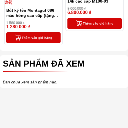
14k cao cấp M100-03
8.000.000
₫
Bút ký tên Montagut 086
6.800.000
₫
-15%
màu hồng cao cấp (tặng
kèm 1 lọ mực và 2 ngòi
1.580.000
₫
Thêm vào giỏ hàng
thay thế)
1.280.000
₫
-19%
Thêm vào giỏ hàng
SẢN PHẨM ĐÃ XEM
Bạn chưa xem sản phẩm nào.