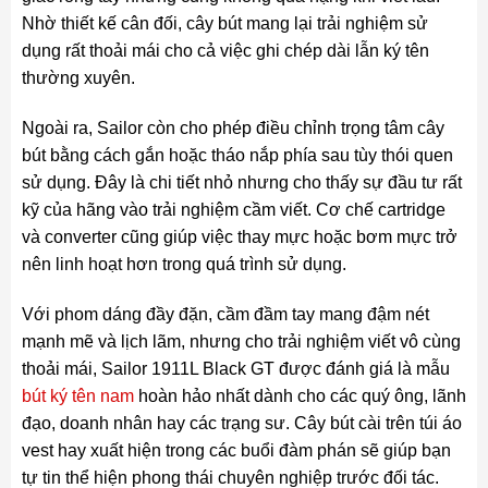
Nhờ thiết kế cân đối, cây bút mang lại trải nghiệm sử
dụng rất thoải mái cho cả việc ghi chép dài lẫn ký tên
thường xuyên.
Ngoài ra, Sailor còn cho phép điều chỉnh trọng tâm cây
bút bằng cách gắn hoặc tháo nắp phía sau tùy thói quen
sử dụng. Đây là chi tiết nhỏ nhưng cho thấy sự đầu tư rất
kỹ của hãng vào trải nghiệm cầm viết. Cơ chế cartridge
và converter cũng giúp việc thay mực hoặc bơm mực trở
nên linh hoạt hơn trong quá trình sử dụng.
Với phom dáng đầy đặn, cầm đầm tay mang đậm nét
mạnh mẽ và lịch lãm, nhưng cho trải nghiệm viết vô cùng
thoải mái, Sailor 1911L Black GT được đánh giá là mẫu
bút ký tên nam
hoàn hảo nhất dành cho các quý ông, lãnh
đạo, doanh nhân hay các trạng sư. Cây bút cài trên túi áo
vest hay xuất hiện trong các buổi đàm phán sẽ giúp bạn
tự tin thể hiện phong thái chuyên nghiệp trước đối tác.