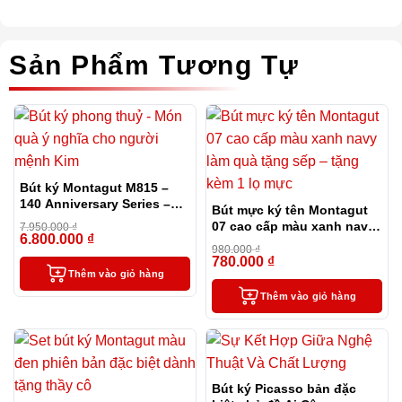
Sản Phẩm Tương Tự
Bút ký Montagut M815 –
140 Anniversary Series –
Bút mực ký tên Montagut
phiên bản đặc biệt kỷ niệm
07 cao cấp màu xanh navy
7.950.000
₫
140 năm của hãng
6.800.000
₫
-14%
làm quà tặng sếp – tặng
980.000
₫
kèm 1 lọ mực
780.000
₫
-20%
Thêm vào giỏ hàng
Thêm vào giỏ hàng
Bút ký Picasso bản đặc