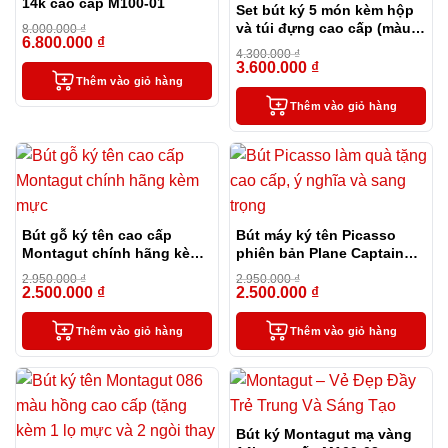
14k cao cấp M100-01
Set bút ký 5 món kèm hộp
và túi đựng cao cấp (màu
8.000.000
₫
6.800.000
₫
-15%
đen) – MT36
4.300.000
₫
3.600.000
₫
-16%
Thêm vào giỏ hàng
Thêm vào giỏ hàng
Bút gỗ ký tên cao cấp
Bút máy ký tên Picasso
Montagut chính hãng kèm
phiên bản Plane Captain
mực
đặc biệt
2.950.000
₫
2.950.000
₫
2.500.000
₫
2.500.000
₫
-15%
-15%
Thêm vào giỏ hàng
Thêm vào giỏ hàng
Bút ký Montagut mạ vàng