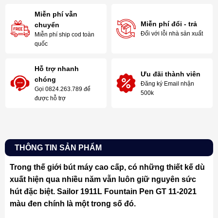
Miễn phí vẫn
Miễn phí đổi - trả
chuyển
Đối với lỗi nhà sản xuất
Miễn phí ship cod toàn
quốc
Hỗ trợ nhanh
Ưu đãi thành viên
chóng
Đăng ký Email nhận
Gọi 0824.263.789 để
500k
được hỗ trợ
THÔNG TIN SẢN PHẨM
Trong thế giới bút máy cao cấp, có những thiết kế dù
xuất hiện qua nhiều năm vẫn luôn giữ nguyên sức
hút đặc biệt. Sailor 1911L Fountain Pen GT 11-2021
màu đen chính là một trong số đó.