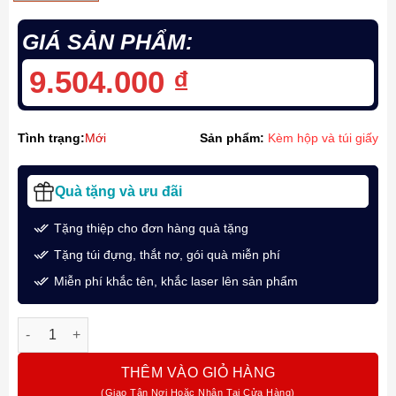
GIÁ SẢN PHẨM:
9.504.000
₫
Tình trạng:
Mới
Sản phẩm:
Kèm hộp và túi giấy
Quà tặng và ưu đãi
Tặng thiệp cho đơn hàng quà tặng
Tặng túi đựng, thắt nơ, gói quà miễn phí
Miễn phí khắc tên, khắc laser lên sản phẩm
Bút Máy Ký Tên Sailor 1911L Fountain Pen GT Màu Đen Ngòi 
THÊM VÀO GIỎ HÀNG