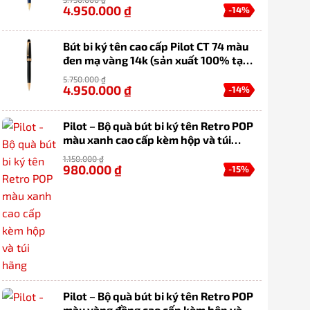
4.950.000
₫
-14%
Bút bi ký tên cao cấp Pilot CT 74 màu
đen mạ vàng 14k (sản xuất 100% tại
Nhật Bản)
5.750.000
₫
4.950.000
₫
-14%
Pilot – Bộ quà bút bi ký tên Retro POP
màu xanh cao cấp kèm hộp và túi
hãng
1.150.000
₫
980.000
₫
-15%
Pilot – Bộ quà bút bi ký tên Retro POP
màu vàng đồng cao cấp kèm hộp và