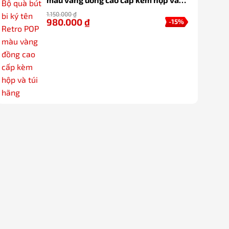
túi hãng
1.150.000
₫
980.000
₫
-15%