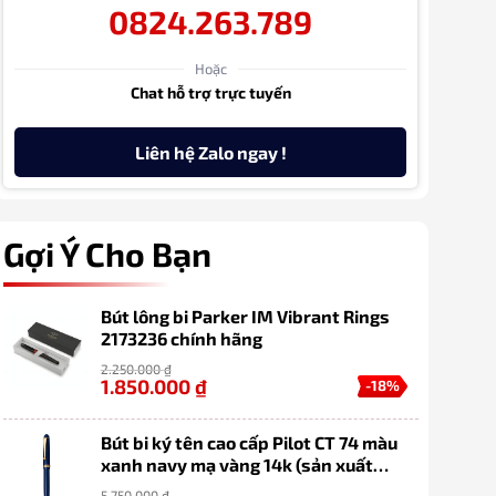
0824.263.789
Hoặc
Chat hỗ trợ trực tuyến
Liên hệ Zalo ngay !
Gợi Ý Cho Bạn
Bút lông bi Parker IM Vibrant Rings
2173236 chính hãng
2.250.000
₫
1.850.000
₫
-18%
Bút bi ký tên cao cấp Pilot CT 74 màu
xanh navy mạ vàng 14k (sản xuất
100% tại Nhật Bản)
5.750.000
₫