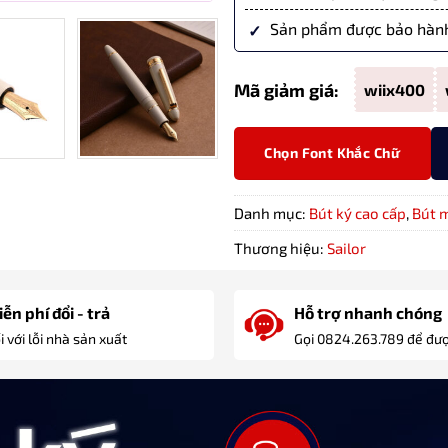
Sản phẩm được bảo hành
Mã giảm giá:
wiix400
Chọn Font Khắc Chữ
Danh mục:
Bút ký cao cấp
,
Bút 
Thương hiệu:
Sailor
ễn phí đổi - trả
Hỗ trợ nhanh chóng
i với lỗi nhà sản xuất
Gọi 0824.263.789 để đượ