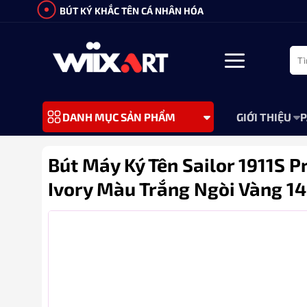
Bỏ
BÚT KÝ KHẮC TÊN CÁ NHÂN HÓA
qua
nội
Tìm
dung
kiếm
GIỚI THIỆU
P
DANH MỤC SẢN PHẨM
Bút Máy Ký Tên Sailor 1911S P
Ivory Màu Trắng Ngòi Vàng 1