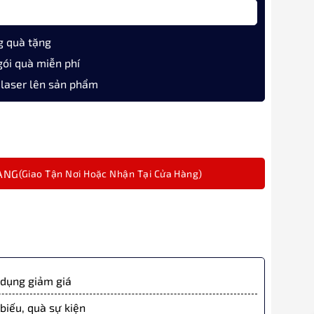
g quà tặng
gói quà miễn phí
 laser lên sản phẩm
fit Standard Ivory Màu Trắng Ngòi Vàng 14K số lượng
ÀNG
dụng giảm giá
biếu, quà sự kiện