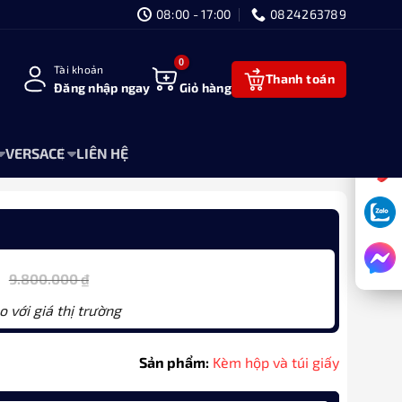
08:00 - 17:00
0824263789
Tài khoản
Thanh toán
Đăng nhập ngay
Giỏ hàng
VERSACE
LIÊN HỆ
9.800.000
₫
o với giá thị trường
Sản phẩm:
Kèm hộp và túi giấy