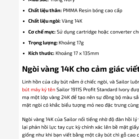
Chất liệu thân:
PMMA Resin bóng cao cấp
Chất liệu ngòi:
Vàng 14K
Cơ chế mực:
Sử dụng cartridge hoặc converter ch
Trọng lượng:
Khoảng 17g
Kích thước:
Khoảng 17 x 135mm
Ngòi vàng 14K cho cảm giác viế
Linh hồn của cây bút nằm ở chiếc ngòi, và Sailor luô
bút máy ký tên
Sailor 1911S Profit Standard Ivory đư
mạ một lớp vàng 24K để tạo nên sự đồng bộ màu sắc h
mặt ngòi có khắc biểu tượng mỏ neo đặc trưng cùng 
Ngòi vàng 14K của Sailor nổi tiếng nhờ độ đàn hồi lý
lại phản hồi lực tay cực kỳ chính xác lên bề mặt gi
giống như khi bạn viết bằng một cây bút chì gỗ cao 