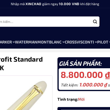
Nhập mã
XINCHAO
giảm ngay
10.000 VNĐ
khi đặt hàng
:
ARKER
WATERMAN
MONTBLANC
CROSS
VISCONTI
PILOT
rofit Standard
GIÁ SẢN PHẨM:
4K
8.800.000
₫
1.000.000
₫
Tiết kiệm:
s
Tình trạng:
Mới