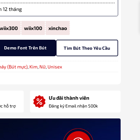
 12 tháng
wiix300
wiix100
xinchao
Demo Font Trên Bút
Tìm Bút Theo Yêu Cầu
máy (Bút mực)
,
Kim
,
Nữ
,
Unisex
Ưu đãi thành viên
c hỗ trợ
Đăng ký Email nhận 500k