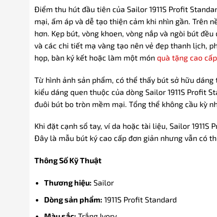
Điểm thu hút đầu tiên của Sailor 1911S Profit Stan
mại, ấm áp và dễ tạo thiện cảm khi nhìn gần. Trên nề
hơn. Kẹp bút, vòng khoen, vòng nắp và ngòi bút đều 
và các chi tiết mạ vàng tạo nên vẻ đẹp thanh lịch, 
họp, bàn ký kết hoặc làm một món
quà tặng cao cấp
Từ hình ảnh sản phẩm, có thể thấy bút sở hữu dáng 
kiểu dáng quen thuộc của dòng Sailor 1911S Profit S
đuôi bút bo tròn mềm mại. Tổng thể không cầu kỳ nh
Khi đặt cạnh sổ tay, ví da hoặc tài liệu, Sailor 1911S 
Đây là mẫu bút ký cao cấp đơn giản nhưng vẫn có th
Thông Số Kỹ Thuật
Thương hiệu:
Sailor
Dòng sản phẩm:
1911S Profit Standard
Màu sắc:
Trắng Ivory