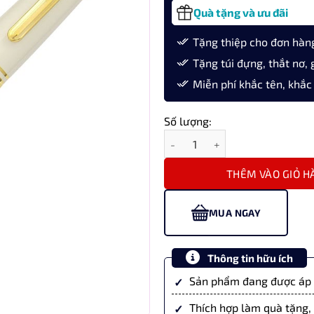
Quà tặng và ưu đãi
Tặng thiệp cho đơn hàn
Tặng túi đựng, thắt nơ, 
Miễn phí khắc tên, khắc
Số lượng:
Bút Máy Ký Tên Sailor 1911S Pro
THÊM VÀO GIỎ H
MUA NGAY
Thông tin hữu ích
Sản phẩm đang được áp 
Thích hợp làm quà tặng, 