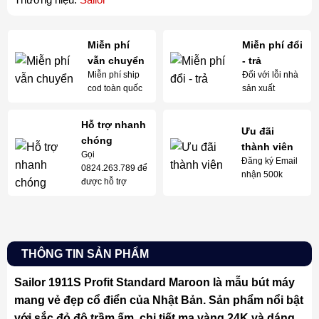
Miễn phí
Miễn phí đổi
vẫn chuyển
- trả
Miễn phí ship
Đối với lỗi nhà
cod toàn quốc
sản xuất
Hỗ trợ nhanh
Ưu đãi
chóng
thành viên
Gọi
Đăng ký Email
0824.263.789 để
nhận 500k
được hỗ trợ
THÔNG TIN SẢN PHẨM
Sailor 1911S Profit Standard Maroon là mẫu bút máy
mang vẻ đẹp cổ điển của Nhật Bản. Sản phẩm nổi bật
với sắc đỏ đô trầm ấm, chi tiết mạ vàng 24K và dáng