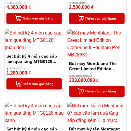
và túi đựng màu xanh
dành tặng thầy cô
5.100.000
₫
2.950.000
₫
4.380.000
₫
2.500.000
₫
-14%
-15%
Thêm vào giỏ hàng
Thêm vào giỏ hàng
Set bút ký 4 món cao cấp
làm quà tặng MTG0128
Bút máy Montblanc The
(màu đen)
Great Limited Edition
1.525.000
₫
1.280.000
₫
-16%
Catherine II Fountain Pen
340.000.000
₫
MB28631
333.000.000
₫
-2%
Thêm vào giỏ hàng
Thêm vào giỏ hàng
Set bút ký 4 món cao cấp
Bút mực ký tên Montagut