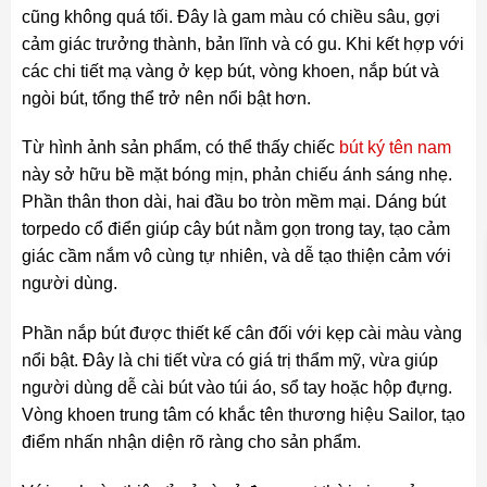
cũng không quá tối. Đây là gam màu có chiều sâu, gợi
cảm giác trưởng thành, bản lĩnh và có gu. Khi kết hợp với
các chi tiết mạ vàng ở kẹp bút, vòng khoen, nắp bút và
ngòi bút, tổng thể trở nên nổi bật hơn.
Từ hình ảnh sản phẩm, có thể thấy chiếc
bút ký tên nam
này sở hữu bề mặt bóng mịn, phản chiếu ánh sáng nhẹ.
Phần thân thon dài, hai đầu bo tròn mềm mại. Dáng bút
torpedo cổ điển giúp cây bút nằm gọn trong tay, tạo cảm
giác cầm nắm vô cùng tự nhiên, và dễ tạo thiện cảm với
người dùng.
Phần nắp bút được thiết kế cân đối với kẹp cài màu vàng
nổi bật. Đây là chi tiết vừa có giá trị thẩm mỹ, vừa giúp
người dùng dễ cài bút vào túi áo, sổ tay hoặc hộp đựng.
Vòng khoen trung tâm có khắc tên thương hiệu Sailor, tạo
điểm nhấn nhận diện rõ ràng cho sản phẩm.