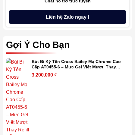
Chat hỗ trợ trực tuyến
Liên hệ Zalo ngay !
Gợi Ý Cho Bạn
Bút Bi Ký Tên Cross Bailey Mạ Chrome Cao
Cấp AT0455-6 – Mực Gel Viết Mượt, Thay
Refill Dễ Dàng, Kèm Hộp Quà
3.200.000
₫