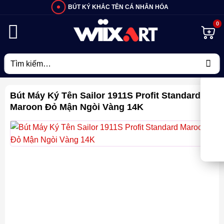
Bỏ
BÚT KÝ KHẮC TÊN CÁ NHÂN HÓA
qua
nội
dung
Tìm
kiếm:
Bút Máy Ký Tên Sailor 1911S Profit Standard
Maroon Đỏ Mận Ngòi Vàng 14K