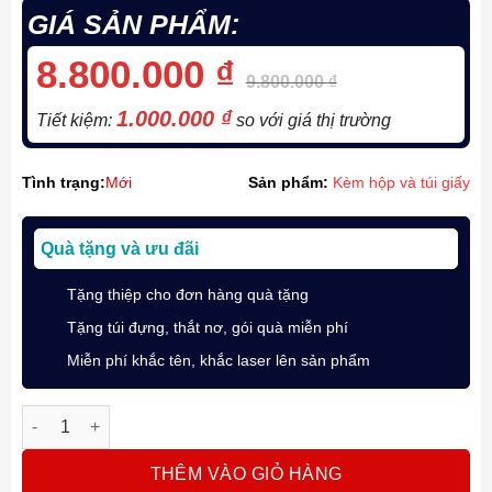
GIÁ SẢN PHẨM:
8.800.000
₫
9.800.000
₫
1.000.000
₫
Tiết kiệm:
so với giá thị trường
Tình trạng:
Mới
Sản phẩm:
Kèm hộp và túi giấy
Quà tặng và ưu đãi
Tặng thiệp cho đơn hàng quà tặng
Tặng túi đựng, thắt nơ, gói quà miễn phí
Miễn phí khắc tên, khắc laser lên sản phẩm
Bút Máy Ký Tên Sailor 1911S Profit Standard Maroon Đỏ Mận 
THÊM VÀO GIỎ HÀNG