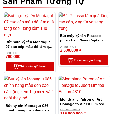
Sản Phẩm Tương Tự
Bút máy ký tên Picasso
phiên bản Plane Captain
Bút mực ký tên Montagut
đặc biệt
07 cao cấp màu đỏ làm quà
2.950.000
₫
2.500.000
₫
tặng sếp – tặng kèm 1 lọ
-15%
980.000
₫
mực
780.000
₫
-20%
Thêm vào giỏ hàng
Thêm vào giỏ hàng
Montblanc Patron of Art
Homage to Albert Limited
Bút ký tên Montagut 086
Edition 4810
chính hãng màu đen cao
125.000.000
₫
115.000.000
₫