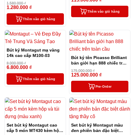
cấp tặng kèm 1 lọ mực và 2
-8%
1.580.000
₫
ngòi thay thế
1.280.000
₫
-19%
Thêm vào giỏ hàng
Thêm vào giỏ hàng
Bút ký Montagut mạ vàng
14k cao cấp M100-03
Bút ký tên Picasso Brilliant
bản giới hạn 888 chiếc trên
8.000.000
₫
6.800.000
₫
-15%
toàn cầu
175.000.000
₫
125.000.000
₫
-29%
Thêm vào giỏ hàng
Pre-Order
Set bút ký Montagut cao
Set bút ký Montagut màu
cấp 5 món MT430 kèm hộp
đen phiên bản đặc biệt