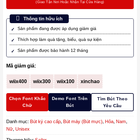
Thông tin hữu ích
Sản phẩm đang được áp dụng giảm giá
Thích hợp làm quà tặng, biếu, quà sự kiện
Sản phẩm được bảo hành 12 tháng
Mã giảm giá:
wiix400
wiix300
wiix100
xinchao
Chọn Font Khắc
Demo Font Trên
Tìm Bút Theo
Chữ
Bút
Yêu Cầu
Danh mục:
Bút ký cao cấp
,
Bút máy (Bút mực)
,
Hỏa
,
Nam
,
Nữ
,
Unisex
Thương hiệu:
Sailor