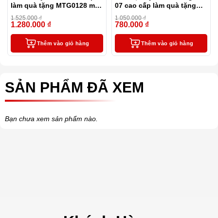
làm quà tặng MTG0128 màu
07 cao cấp làm quà tặng
xanh
sếp (tặng kèm 1 lọ mực)
1.525.000
₫
1.050.000
₫
1.280.000
₫
780.000
₫
-16%
-26%
Thêm vào giỏ hàng
Thêm vào giỏ hàng
SẢN PHẨM ĐÃ XEM
Bạn chưa xem sản phẩm nào.