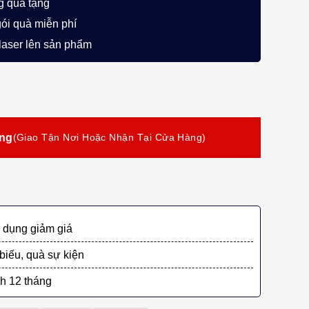
g quà tặng
gói quà miễn phí
 laser lên sản phẩm
i Sansui Kamoshika Màu Xám Cao Cấp số lượng
àng
dụng giảm giá
biếu, quà sự kiện
h 12 tháng