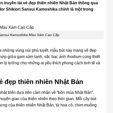
còn truyền tải vẻ đẹp thiên nhiên Nhật Bản thông qua
ilor Shikiori Sansui Kamoshika chính là một trong
i Sansui Kamoshika Màu Xám Cao Cấp
 những vùng núi phủ tuyết, mẫu bút này mang vẻ đẹp
 hợp giữa gam xám lạnh, sắc bạc ánh rhodium cùng thiết
ọn lý tưởng cho những ai yêu thích phong cách tinh tế và
Vẻ đẹp thiên nhiên Nhật Bản
 phát triển dựa trên cảm nhận về “bốn mùa Nhật Bản”.
huyển giao của thiên nhiên theo thời gian. Mỗi cây bút
trưng của thiên nhiên Nhật Bản, từ hoa cỏ, chim muông