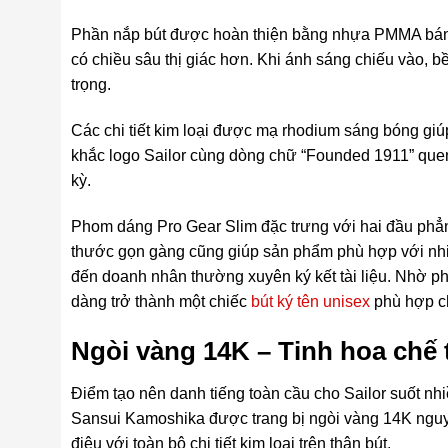
Phần nắp bút được hoàn thiện bằng nhựa PMMA bán t
có chiều sâu thị giác hơn. Khi ánh sáng chiếu vào, 
trọng.
Các chi tiết kim loại được mạ rhodium sáng bóng giúp
khắc logo Sailor cùng dòng chữ “Founded 1911” que
kỳ.
Phom dáng Pro Gear Slim đặc trưng với hai đầu phẳng
thước gọn gàng cũng giúp sản phẩm phù hợp với nhi
đến doanh nhân thường xuyên ký kết tài liệu. Nhờ pho
dàng trở thành một chiếc
bút ký tên unisex
phù hợp c
Ngòi vàng 14K – Tinh hoa chế t
Điểm tạo nên danh tiếng toàn cầu cho Sailor suốt nhi
Sansui Kamoshika được trang bị ngòi vàng 14K nguy
điệu với toàn bộ chi tiết kim loại trên thân bút.