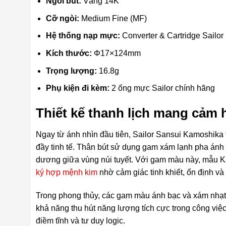
Ngòi bút:
Vàng 14K
Cỡ ngòi:
Medium Fine (MF)
Hệ thống nạp mực:
Converter & Cartridge Sailor
Kích thước:
Φ17×124mm
Trọng lượng:
16.8g
Phụ kiện đi kèm:
2 ống mực Sailor chính hãng
Thiết kế thanh lịch mang cảm
Ngay từ ánh nhìn đầu tiên, Sailor Sansui Kamoshi
đầy tinh tế. Thân bút sử dụng gam xám lạnh pha ánh 
dương giữa vùng núi tuyết. Với gam màu này, mẫu 
ký hợp mệnh kim
nhờ cảm giác tinh khiết, ổn định và
Trong phong thủy, các gam màu ánh bạc và xám nhạt
khả năng thu hút năng lượng tích cực trong công việ
điềm tĩnh và tư duy logic.