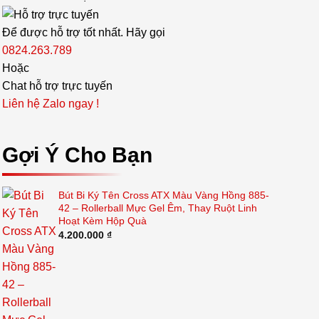
Để được hỗ trợ tốt nhất. Hãy gọi
0824.263.789
Hoặc
Chat hỗ trợ trực tuyến
Liên hệ Zalo ngay !
Gợi Ý Cho Bạn
Bút Bi Ký Tên Cross ATX Màu Vàng Hồng 885-
42 – Rollerball Mực Gel Êm, Thay Ruột Linh
Hoạt Kèm Hộp Quà
4.200.000
₫