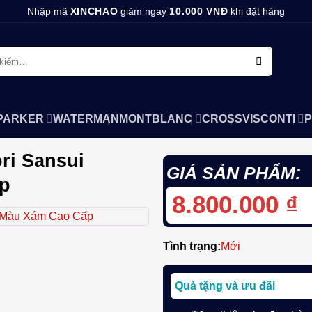
Nhập mã
XINCHAO
giảm ngay
10.000 VNĐ
khi đặt hàng
PARKER
WATERMAN
MONTBLANC
CROSS
VISCONTI
P
ri Sansui
GIÁ SẢN PHẨM:
p
8.800.000
₫
Tình trạng:
Mới
Quà tặng và ưu đãi