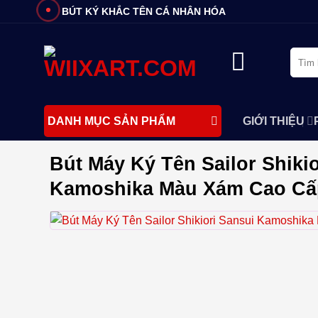
Bỏ
BÚT KÝ KHẮC TÊN CÁ NHÂN HÓA
qua
nội
Tìm
dung
kiếm:
GIỚI THIỆU
DANH MỤC SẢN PHẨM
Bút Máy Ký Tên Sailor Shikio
Kamoshika Màu Xám Cao Cấ