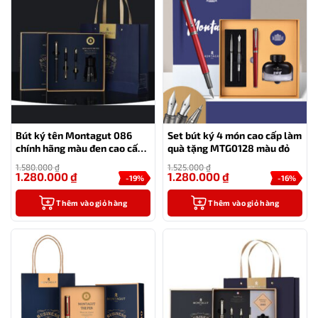
Bút ký tên Montagut 086
Set bút ký 4 món cao cấp làm
chính hãng màu đen cao cấp
quà tặng MTG0128 màu đỏ
tặng kèm 1 lọ mực và 2 ngòi
1.580.000
₫
1.525.000
₫
thay thế
1.280.000
₫
1.280.000
₫
-19%
-16%
Thêm vào giỏ hàng
Thêm vào giỏ hàng