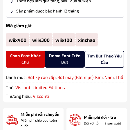
Thích hợp làm quà tặng, biếu, quà sự kiện
Sản phẩm được bảo hành 12 tháng
Mã giảm giá:
wiix400
wiix300
wiix100
xinchao
Chọn Font Khắc
Demo Font Trên
Tìm Bút Theo Yêu
Chữ
Bút
Cầu
Danh mục:
Bút ký cao cấp
,
Bút máy (Bút mực)
,
Kim
,
Nam
,
Thổ
Thẻ:
Visconti Limited Editions
Thương hiệu:
Visconti
Miễn phí vẫn chuyển
Miễn phí đổi - trả
Miễn phí ship cod toàn
Đối với lỗi nhà sản xuất
quốc