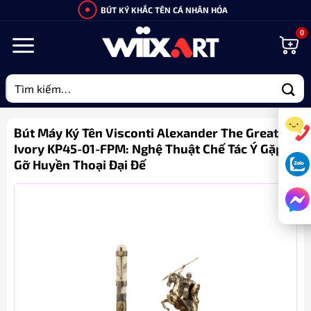
Bỏ
BÚT KÝ KHẮC TÊN CÁ NHÂN HÓA
qua
nội
dung
Tìm
kiếm:
Bút Máy Ký Tên Visconti Alexander The Great
Ivory KP45-01-FPM: Nghệ Thuật Chế Tác Ý Gặp
Gỡ Huyền Thoại Đại Đế