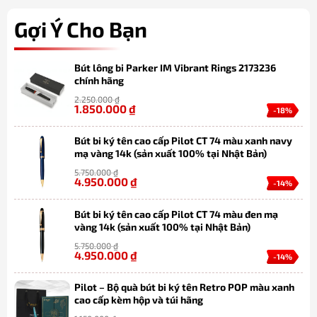
Gợi Ý Cho Bạn
Bút lông bi Parker IM Vibrant Rings 2173236
chính hãng
2.250.000
₫
1.850.000
₫
-18%
Bút bi ký tên cao cấp Pilot CT 74 màu xanh navy
mạ vàng 14k (sản xuất 100% tại Nhật Bản)
5.750.000
₫
4.950.000
₫
-14%
Bút bi ký tên cao cấp Pilot CT 74 màu đen mạ
vàng 14k (sản xuất 100% tại Nhật Bản)
5.750.000
₫
4.950.000
₫
-14%
Pilot – Bộ quà bút bi ký tên Retro POP màu xanh
cao cấp kèm hộp và túi hãng