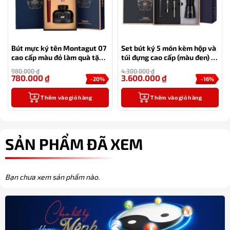
Bút mực ký tên Montagut 07
Set bút ký 5 món kèm hộp và
cao cấp màu đỏ làm quà tặng
túi đựng cao cấp (màu đen) –
sếp – tặng kèm 1 lọ mực
MT36
980.000
₫
4.300.000
₫
780.000
₫
3.600.000
₫
-20%
-16%
Thêm vào giỏ hàng
Thêm vào giỏ hàng
SẢN PHẨM ĐÃ XEM
Bạn chưa xem sản phẩm nào.