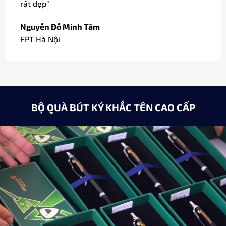
18k sang trọng dùng làm quà biếu các đối tác của
công ty."
Minh Châu
Giám đốc / Hà Nội
BỘ QUÀ BÚT KÝ KHẮC TÊN CAO CẤP