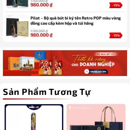
1.150.000
₫
980.000
₫
-15%
Pilot – Bộ quà bút bi ký tên Retro POP màu vàng
đồng cao cấp kèm hộp và túi hãng
1.150.000
₫
980.000
₫
-15%
Sản Phẩm Tương Tự