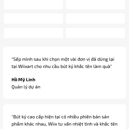
"Các dòng bút ký cao cấp được khắc tên miễn phí,
có gói quà và thắt nơ đẹp mắt, thích hợp làm quà
tặng, quà biếu."
Đỗ Cao Duy
Sale / Hà Nội
"Dòng bút ký tại Wiix có bản mạ vàng, ngòi vàng