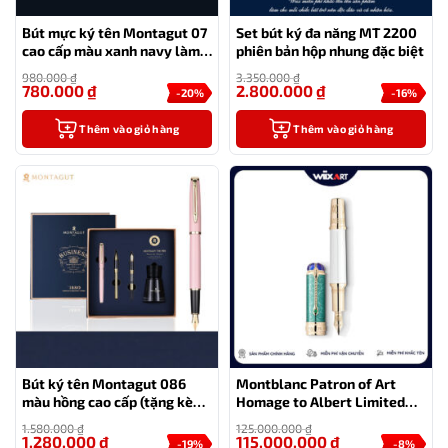
Bút mực ký tên Montagut 07
Set bút ký đa năng MT 2200
cao cấp màu xanh navy làm
phiên bản hộp nhung đặc biệt
quà tặng sếp – tặng kèm 1 lọ
980.000
₫
3.350.000
₫
mực
780.000
₫
2.800.000
₫
-20%
-16%
Thêm vào giỏ hàng
Thêm vào giỏ hàng
Bút ký tên Montagut 086
Montblanc Patron of Art
màu hồng cao cấp (tặng kèm
Homage to Albert Limited
1 lọ mực và 2 ngòi thay thế)
Edition 4810
1.580.000
₫
125.000.000
₫
1.280.000
₫
115.000.000
₫
-19%
-8%