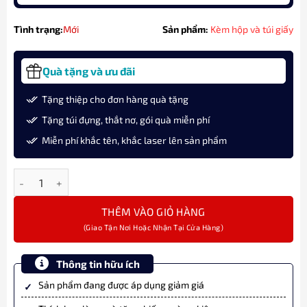
Tình trạng:
Mới
Sản phẩm:
Kèm hộp và túi giấy
Quà tặng và ưu đãi
Tặng thiệp cho đơn hàng quà tặng
Tặng túi đựng, thắt nơ, gói quà miễn phí
Miễn phí khắc tên, khắc laser lên sản phẩm
Bút Máy Ký Tên Visconti Alexander The Great Ivory KP45-01-FP
THÊM VÀO GIỎ HÀNG
Thông tin hữu ích
Sản phẩm đang được áp dụng giảm giá