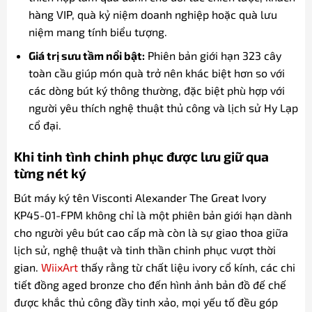
hàng VIP, quà kỷ niệm doanh nghiệp hoặc quà lưu
niệm mang tính biểu tượng.
Giá trị sưu tầm nổi bật:
Phiên bản giới hạn 323 cây
toàn cầu giúp món quà trở nên khác biệt hơn so với
các dòng bút ký thông thường, đặc biệt phù hợp với
người yêu thích nghệ thuật thủ công và lịch sử Hy Lạp
cổ đại.
Khi tinh tình chinh phục được lưu giữ qua
từng nét ký
Bút máy ký tên Visconti Alexander The Great Ivory
KP45-01-FPM không chỉ là một phiên bản giới hạn dành
cho người yêu bút cao cấp mà còn là sự giao thoa giữa
lịch sử, nghệ thuật và tinh thần chinh phục vượt thời
gian.
WiixArt
thấy rằng từ chất liệu ivory cổ kính, các chi
tiết đồng aged bronze cho đến hình ảnh bản đồ đế chế
được khắc thủ công đầy tinh xảo, mọi yếu tố đều góp