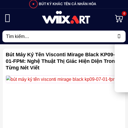
Bỏ
BÚT KÝ KHẮC TÊN CÁ NHÂN HÓA
qua
nội
dung
Tìm
kiếm:
Bút Máy Ký Tên Visconti Mirage Black KP09-07-
01-FPM: Nghệ Thuật Thị Giác Hiện Diện Trong
Từng Nét Viết