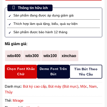
Thông tin hữu ích
Sản phẩm đang được áp dụng giảm giá
Thích hợp làm quà tặng, biếu, quà sự kiện
Sản phẩm được bảo hành 12 tháng
Mã giảm giá:
wiix400
wiix300
wiix100
xinchao
Chọn Font Khắc
Demo Font Trên
Tìm Bút Theo
Chữ
Bút
Yêu Cầu
Danh mục:
Bút ký cao cấp
,
Bút máy (Bút mực)
,
Mộc
,
Nam
,
Thủy
Thẻ:
Mirage