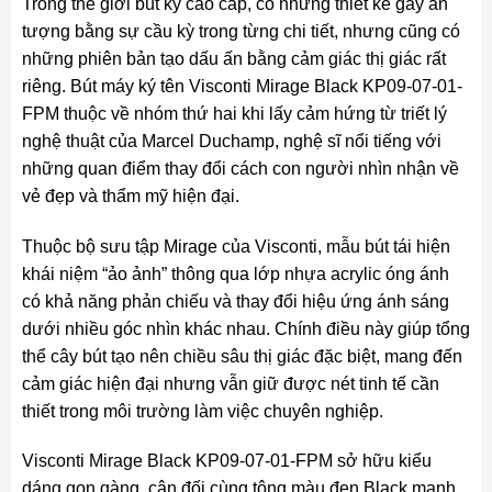
Trong thế giới bút ký cao cấp, có những thiết kế gây ấn
tượng bằng sự cầu kỳ trong từng chi tiết, nhưng cũng có
những phiên bản tạo dấu ấn bằng cảm giác thị giác rất
riêng. Bút máy ký tên Visconti Mirage Black KP09-07-01-
FPM thuộc về nhóm thứ hai khi lấy cảm hứng từ triết lý
nghệ thuật của Marcel Duchamp, nghệ sĩ nổi tiếng với
những quan điểm thay đổi cách con người nhìn nhận về
vẻ đẹp và thẩm mỹ hiện đại.
Thuộc bộ sưu tập Mirage của Visconti, mẫu bút tái hiện
khái niệm “ảo ảnh” thông qua lớp nhựa acrylic óng ánh
có khả năng phản chiếu và thay đổi hiệu ứng ánh sáng
dưới nhiều góc nhìn khác nhau. Chính điều này giúp tổng
thể cây bút tạo nên chiều sâu thị giác đặc biệt, mang đến
cảm giác hiện đại nhưng vẫn giữ được nét tinh tế cần
thiết trong môi trường làm việc chuyên nghiệp.
Visconti Mirage Black KP09-07-01-FPM sở hữu kiểu
dáng gọn gàng, cân đối cùng tông màu đen Black mạnh