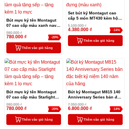
Set bút ký Montagut cao
cấp 5 món MT430 kèm hộp
Bút mực ký tên Montagut
và túi đựng màu xanh
07 cao cấp màu xanh navy
5.100.000
₫
4.380.000
₫
làm quà tặng sếp – tặng
-14%
980.000
₫
kèm 1 lọ mực
780.000
₫
-20%
Thêm vào giỏ hàng
Thêm vào giỏ hàng
Bút mực ký tên Montagut
Bút ký Montagut M815 140
07 cao cấp màu Starlight
Anniversary Series bản đặc
làm quà tặng sếp – tặng
biệt kỷ niệm 140 năm của
980.000
₫
7.950.000
₫
kèm 1 lọ mực
hãng
780.000
₫
6.800.000
₫
-20%
-14%
Thêm vào giỏ hàng
Thêm vào giỏ hàng