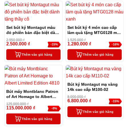
Set bút ký Montagut màu
Set bút ký 4 món cao cấp
đỏ phiên bản đặc biệt dành
làm quà tặng MTG0128 màu
tặng thầy cô
xanh
2.950.000
₫
1.525.000
₫
2.500.000
₫
1.280.000
₫
-15%
-16%
Thêm vào giỏ hàng
Thêm vào giỏ hàng
Bút ký Montagut mạ vàng
14k cao cấp M100-02
Bút máy Montblanc Patron
of Art Homage to Albert
8.000.000
₫
6.800.000
₫
Limited Edition 4810
-15%
125.000.000
₫
115.000.000
₫
-8%
Thêm vào giỏ hàng
Thêm vào giỏ hàng