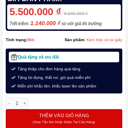
5.500.000
₫
6.640.000
₫
1.140.000
₫
Tiết kiệm:
so với giá thị trường
Tình trạng:
Mới
Sản phẩm:
Kèm hộp và túi giấy
Quà tặng và ưu đãi
Tặng thiệp cho đơn hàng quà tặng
Tặng túi đựng, thắt nơ, gói quà miễn phí
Miễn phí khắc tên, khắc laser lên sản phẩm
Bút Máy Ký Tên Visconti Mirage Black KP09-07-01-FPM: Nghệ T
THÊM VÀO GIỎ HÀNG