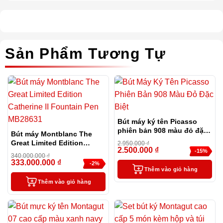
Sản Phẩm Tương Tự
Bút máy ký tên Picasso
phiên bản 908 màu đỏ đặc
Bút máy Montblanc The
biệt
Great Limited Edition
2.950.000
₫
2.500.000
₫
Catherine II Fountain Pen
-15%
340.000.000
₫
MB28631
333.000.000
₫
-2%
Thêm vào giỏ hàng
Thêm vào giỏ hàng