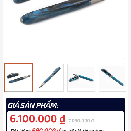
GIÁ SẢN PHẨM:
6.100.000
₫
7.090.000
₫
990.000
₫
Tiết kiệm:
so với giá thị trường