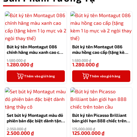
Bút ký tên Montagut 086
Bút ký tên Montagut 086
chính hãng màu xanh cao cấp
màu hồng cao cấp (tặng kèm
(tặng kèm 1 lọ mực và 2 ngòi
1 lọ mực và 2 ngòi thay thế)
1.580.000
₫
1.580.000
₫
thay thế)
1.280.000
₫
1.280.000
₫
-19%
-19%
Thêm vào giỏ hàng
Thêm vào giỏ hàng
Set bút ký Montagut màu đỏ
Bút ký tên Picasso Brilliant
phiên bản đặc biệt dành tặng
bản giới hạn 888 chiếc trên
thầy cô
toàn cầu
2.950.000
₫
175.000.000
₫
2.500.000
₫
125.000.000
₫
-15%
-29%