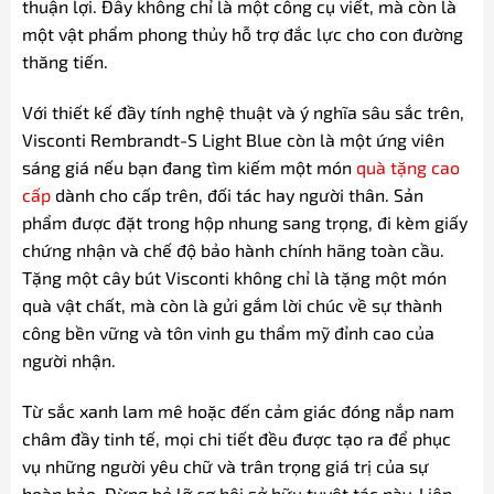
thuận lợi. Đây không chỉ là một công cụ viết, mà còn là
một vật phẩm phong thủy hỗ trợ đắc lực cho con đường
thăng tiến.
Với thiết kế đầy tính nghệ thuật và ý nghĩa sâu sắc trên,
Visconti Rembrandt-S Light Blue còn là một ứng viên
sáng giá nếu bạn đang tìm kiếm một món
quà tặng cao
cấp
dành cho cấp trên, đối tác hay người thân. Sản
phẩm được đặt trong hộp nhung sang trọng, đi kèm giấy
chứng nhận và chế độ bảo hành chính hãng toàn cầu.
Tặng một cây bút Visconti không chỉ là tặng một món
quà vật chất, mà còn là gửi gắm lời chúc về sự thành
công bền vững và tôn vinh gu thẩm mỹ đỉnh cao của
người nhận.
Từ sắc xanh lam mê hoặc đến cảm giác đóng nắp nam
châm đầy tinh tế, mọi chi tiết đều được tạo ra để phục
vụ những người yêu chữ và trân trọng giá trị của sự
hoàn hảo. Đừng bỏ lỡ cơ hội sở hữu tuyệt tác này. Liên