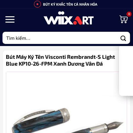
Bỏ
BÚT KÝ KHẮC TÊN CÁ NHÂN HÓA
qua
nội
dung
Tìm
kiếm:
Bút Máy Ký Tên Visconti Rembrandt-S Light
Blue KP10-26-FPM Xanh Dương Vân Đá