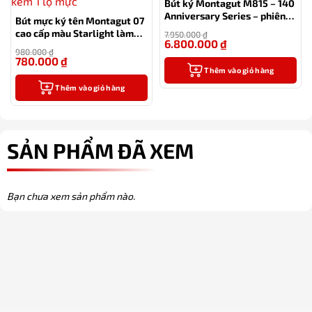
Bút ký Montagut M815 – 140
Anniversary Series – phiên
Bút mực ký tên Montagut 07
bản đặc biệt kỷ niệm 140
cao cấp màu Starlight làm
7.950.000
₫
năm của hãng
6.800.000
₫
quà tặng sếp – tặng kèm 1 lọ
-14%
980.000
₫
mực
780.000
₫
-20%
Thêm vào giỏ hàng
Thêm vào giỏ hàng
SẢN PHẨM ĐÃ XEM
Bạn chưa xem sản phẩm nào.