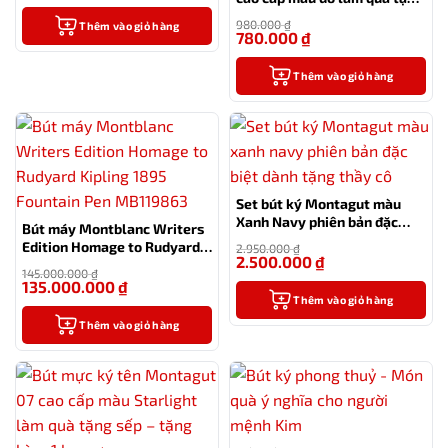
sếp – tặng kèm 1 lọ mực
980.000
₫
Thêm vào giỏ hàng
780.000
₫
-20%
Thêm vào giỏ hàng
Set bút ký Montagut màu
Xanh Navy phiên bản đặc
Bút máy Montblanc Writers
biệt dành tặng thầy cô
Edition Homage to Rudyard
2.950.000
₫
2.500.000
₫
Kipling 1895 Fountain Pen
-15%
145.000.000
₫
MB119863
135.000.000
₫
-7%
Thêm vào giỏ hàng
Thêm vào giỏ hàng