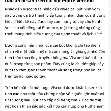
Dấu ấn di sản trên cài bút Ponte Vecchio
Nhắc đến Visconti là nhắc đến chiếc cài bút hình vòm
đặc trưng đã trở thành biểu tượng nhận diện của thương
hiệu. Thiết kế này được lấy cảm hứng từ cây cầu Ponte
Vecchio nổi tiếng tại Florence, một trong những công
trình mang tính biểu tượng của nghệ thuật và lịch sử Ý.
Đường cong mềm mại của cài bút không chỉ tạo điểm
nhấn về mặt thẩm mỹ mà còn mang ý nghĩa gợi nhớ đến
tinh thần thủ công truyền thống mà Visconti luôn theo
đuổi trong từng sản phẩm. Đây cũng là chi tiết giúp cây
bút tạo cảm giác thanh thoát và sang trọng hơn khi cài
trên túi áo hoặc sổ tay.
Trên bề mặt cài bút, logo Visconti được khắc laser khá
tinh xảo như một dấu chứng nhận về nguồn gốc xuất xứ
từ thương hiệu bút cao cấp nổi tiếng của Ý. Các đường
nét hoàn thiện sắc sảo kết hợp cùng lớp phủ Ruthenium