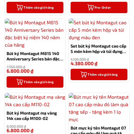
Thêm vào giỏ hàng
Pre-Order
Set bút ký Montagut cao cấp
5 món kèm hộp và túi đựng
Bút ký Montagut M815 140
màu đen
Anniversary Series bản đặc
5.100.000
₫
4.380.000
₫
biệt kỷ niệm 140 năm của
-14%
7.950.000
₫
hãng
6.800.000
₫
-14%
Thêm vào giỏ hàng
Thêm vào giỏ hàng
Bút ký Montagut mạ vàng
14k cao cấp M100-02
8.000.000
₫
Bút mực ký tên Montagut 07
6.800.000
₫
-15%
cao cấp màu đỏ làm quà tặng