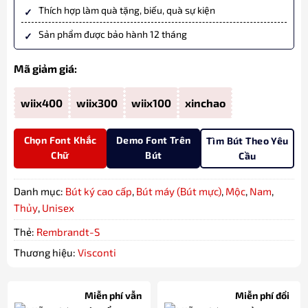
Thích hợp làm quà tặng, biếu, quà sự kiện
Sản phẩm được bảo hành 12 tháng
Mã giảm giá:
wiix400
wiix300
wiix100
xinchao
Chọn Font Khắc
Demo Font Trên
Tìm Bút Theo Yêu
Chữ
Bút
Cầu
Danh mục:
Bút ký cao cấp
,
Bút máy (Bút mực)
,
Mộc
,
Nam
,
Thủy
,
Unisex
Thẻ:
Rembrandt-S
Thương hiệu:
Visconti
Miễn phí vẫn
Miễn phí đổi