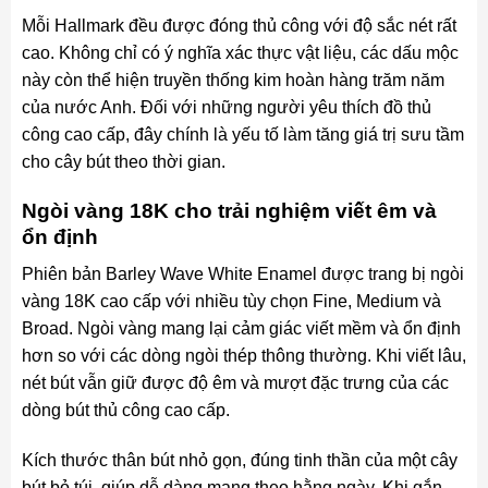
Mỗi Hallmark đều được đóng thủ công với độ sắc nét rất
cao. Không chỉ có ý nghĩa xác thực vật liệu, các dấu mộc
này còn thể hiện truyền thống kim hoàn hàng trăm năm
của nước Anh. Đối với những người yêu thích đồ thủ
công cao cấp, đây chính là yếu tố làm tăng giá trị sưu tầm
cho cây bút theo thời gian.
Ngòi vàng 18K cho trải nghiệm viết êm và
ổn định
Phiên bản Barley Wave White Enamel được trang bị ngòi
vàng 18K cao cấp với nhiều tùy chọn Fine, Medium và
Broad. Ngòi vàng mang lại cảm giác viết mềm và ổn định
hơn so với các dòng ngòi thép thông thường. Khi viết lâu,
nét bút vẫn giữ được độ êm và mượt đặc trưng của các
dòng bút thủ công cao cấp.
Kích thước thân bút nhỏ gọn, đúng tinh thần của một cây
bút bỏ túi, giúp dễ dàng mang theo hằng ngày. Khi gắn