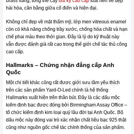
brass vàng, tổng thể cây
bút ký cao cấp
toát nên vẻ đẹp
hài hòa, cân bằng giữa cổ điển và hiện đại.
Không chỉ đẹp về mặt thẩm mỹ, lớp men vitreous enamel
còn có khả năng chống trầy xước, chống hóa chất và hạn
chế phai màu theo thời gian. Đây là lý do kỹ thuật này
vẫn được đánh giá rất cao trong thế giới chế tác thủ công
cao cấp.
Hallmarks – Chứng nhận đẳng cấp Anh
Quốc
Một chi tiết khác cũng rất được giới sưu tầm yêu thích
trên các sản phẩm Yard-O-Led chính là hệ thống
Hallmarks xuất hiện trên thân bút. Đây là các dấu mộc
kiểm định bạc được đóng bởi Birmingham Assay Office –
tổ chức kiểm định kim loại quý lâu đời tại Anh Quốc. Bộ
dấu mộc này đóng vai trò xác nhận chất liệu bạc 925 thật
cũng như nguồn gốc chế tác chính thống của sản phẩm.