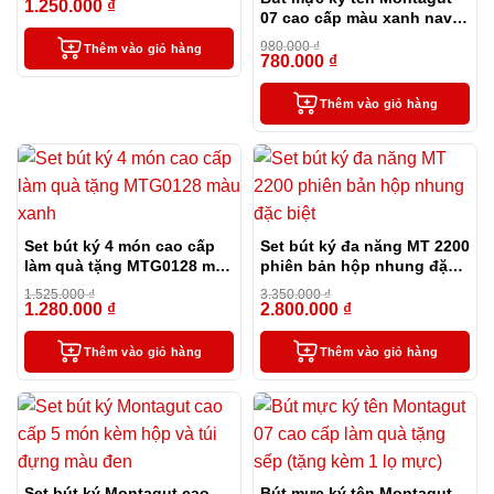
1.250.000
₫
-24%
07 cao cấp màu xanh navy
làm quà tặng sếp – tặng
980.000
₫
Thêm vào giỏ hàng
kèm 1 lọ mực
780.000
₫
-20%
Thêm vào giỏ hàng
Set bút ký 4 món cao cấp
Set bút ký đa năng MT 2200
làm quà tặng MTG0128 màu
phiên bản hộp nhung đặc
xanh
biệt
1.525.000
₫
3.350.000
₫
1.280.000
₫
2.800.000
₫
-16%
-16%
Thêm vào giỏ hàng
Thêm vào giỏ hàng
Set bút ký Montagut cao
Bút mực ký tên Montagut