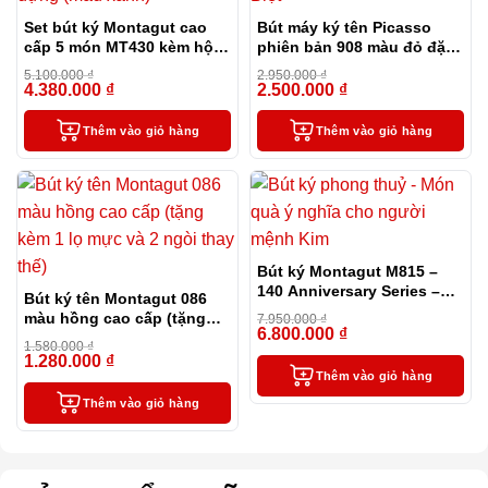
Set bút ký Montagut cao
Bút máy ký tên Picasso
cấp 5 món MT430 kèm hộp
phiên bản 908 màu đỏ đặc
và túi đựng màu xanh
biệt
5.100.000
₫
2.950.000
₫
4.380.000
₫
2.500.000
₫
-14%
-15%
Thêm vào giỏ hàng
Thêm vào giỏ hàng
Bút ký Montagut M815 –
140 Anniversary Series –
Bút ký tên Montagut 086
phiên bản đặc biệt kỷ niệm
màu hồng cao cấp (tặng
7.950.000
₫
140 năm của hãng
6.800.000
₫
kèm 1 lọ mực và 2 ngòi
-14%
1.580.000
₫
thay thế)
1.280.000
₫
-19%
Thêm vào giỏ hàng
Thêm vào giỏ hàng