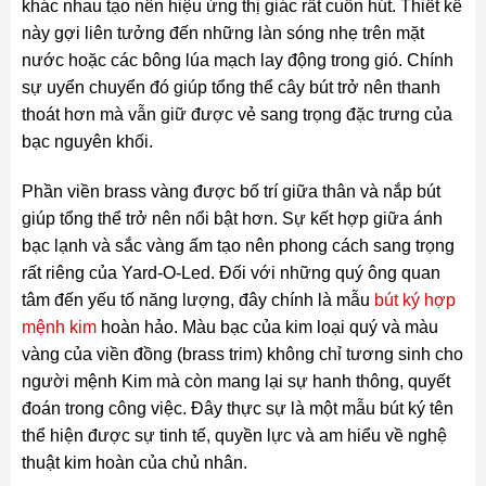
khác nhau tạo nên hiệu ứng thị giác rất cuốn hút. Thiết kế
này gợi liên tưởng đến những làn sóng nhẹ trên mặt
nước hoặc các bông lúa mạch lay động trong gió. Chính
sự uyển chuyển đó giúp tổng thể cây bút trở nên thanh
thoát hơn mà vẫn giữ được vẻ sang trọng đặc trưng của
bạc nguyên khối.
Phần viền brass vàng được bố trí giữa thân và nắp bút
giúp tổng thể trở nên nổi bật hơn. Sự kết hợp giữa ánh
bạc lạnh và sắc vàng ấm tạo nên phong cách sang trọng
rất riêng của Yard-O-Led. Đối với những quý ông quan
tâm đến yếu tố năng lượng, đây chính là mẫu
bút ký hợp
mệnh kim
hoàn hảo. Màu bạc của kim loại quý và màu
vàng của viền đồng (brass trim) không chỉ tương sinh cho
người mệnh Kim mà còn mang lại sự hanh thông, quyết
đoán trong công việc. Đây thực sự là một mẫu bút ký tên
thể hiện được sự tinh tế, quyền lực và am hiểu về nghệ
thuật kim hoàn của chủ nhân.