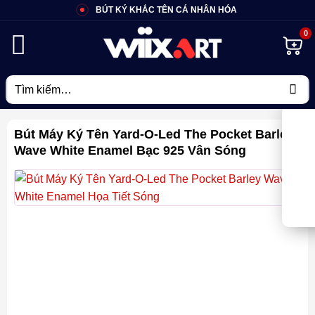
Bỏ
BÚT KÝ KHẮC TÊN CÁ NHÂN HÓA
qua
nội
dung
Tìm
kiếm:
Bút Máy Ký Tên Yard-O-Led The Pocket Barley
Wave White Enamel Bạc 925 Vân Sóng