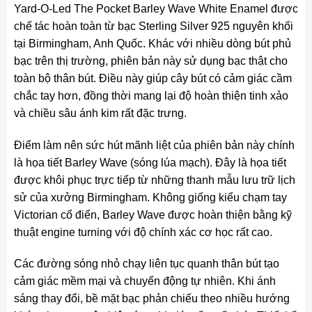
Yard-O-Led The Pocket Barley Wave White Enamel được
chế tác hoàn toàn từ bạc Sterling Silver 925 nguyên khối
tại Birmingham, Anh Quốc. Khác với nhiều dòng bút phủ
bạc trên thị trường, phiên bản này sử dụng bạc thật cho
toàn bộ thân bút. Điều này giúp cây bút có cảm giác cầm
chắc tay hơn, đồng thời mang lại độ hoàn thiện tinh xảo
và chiều sâu ánh kim rất đặc trưng.
Điểm làm nên sức hút mãnh liệt của phiên bản này chính
là họa tiết Barley Wave (sóng lúa mạch). Đây là họa tiết
được khôi phục trực tiếp từ những thanh mẫu lưu trữ lịch
sử của xưởng Birmingham. Không giống kiểu chạm tay
Victorian cổ điển, Barley Wave được hoàn thiện bằng kỹ
thuật engine turning với độ chính xác cơ học rất cao.
Các đường sóng nhỏ chạy liên tục quanh thân bút tạo
cảm giác mềm mại và chuyển động tự nhiên. Khi ánh
sáng thay đổi, bề mặt bạc phản chiếu theo nhiều hướng