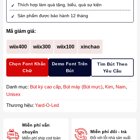
Thích hợp làm quà tặng, biếu, quà sự kiện
Sản phẩm được bảo hành 12 tháng
Mã giảm giá:
wiix400
wiix300
wiix100
xinchao
Chọn Font Khắc
Demo Font Trên
Tìm Bút Theo
Chữ
Bút
Yêu Cầu
Danh mục:
Bút ký cao cấp
,
Bút máy (Bút mực)
,
Kim
,
Nam
,
Unisex
Thương hiệu:
Yard-O-Led
Miễn phí vẫn
Miễn phí đổi - trả
chuyển
Đối với lỗi nhà sản xuất
Miễn phí ship cod toàn