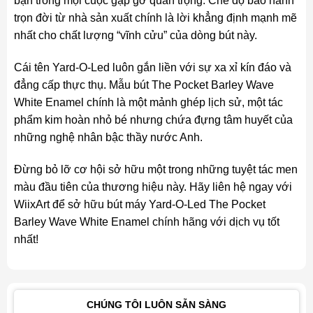
bạn trong mọi cuộc gặp gỡ quan trọng. Chế độ bảo hành
trọn đời từ nhà sản xuất chính là lời khẳng định mạnh mẽ
nhất cho chất lượng “vĩnh cửu” của dòng bút này.
Cái tên Yard-O-Led luôn gắn liền với sự xa xỉ kín đáo và
đẳng cấp thực thụ. Mẫu bút The Pocket Barley Wave
White Enamel chính là một mảnh ghép lịch sử, một tác
phẩm kim hoàn nhỏ bé nhưng chứa đựng tâm huyết của
những nghệ nhân bậc thầy nước Anh.
Đừng bỏ lỡ cơ hội sở hữu một trong những tuyệt tác men
màu đầu tiên của thương hiệu này. Hãy liên hệ ngay với
WiixArt để sở hữu bút máy Yard-O-Led The Pocket
Barley Wave White Enamel chính hãng với dịch vụ tốt
nhất!
CHÚNG TÔI LUÔN SẴN SÀNG