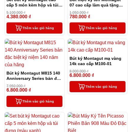
cấp 5 món kèm hộp và túi
07 cao cấp làm quà tặng
đựng màu đen
sếp (tặng kèm 1 lọ mực)
5.100.000
₫
1.050.000
₫
4.380.000
₫
780.000
₫
-14%
-26%
Thêm vào giỏ hàng
Thêm vào giỏ hàng
Bút ký Montagut mạ vàng
14k cao cấp M100-01
8.000.000
₫
Bút ký Montagut M815 140
6.800.000
₫
-15%
Anniversary Series bản đặc
biệt kỷ niệm 140 năm của
7.950.000
₫
Thêm vào giỏ hàng
hãng
6.800.000
₫
-14%
Thêm vào giỏ hàng