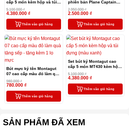
cấp 5 món kèm hộp và túi
phiên bản Plane Captain
đựng màu đen
đặc biệt
5.100.000
₫
2.950.000
₫
4.380.000
₫
2.500.000
₫
-14%
-15%
Thêm vào giỏ hàng
Thêm vào giỏ hàng
Set bút ký Montagut cao
cấp 5 món MT430 kèm hộp
Bút mực ký tên Montagut
và túi đựng màu xanh
07 cao cấp màu đỏ làm quà
5.100.000
₫
4.380.000
₫
tặng sếp – tặng kèm 1 lọ
-14%
980.000
₫
mực
780.000
₫
-20%
Thêm vào giỏ hàng
Thêm vào giỏ hàng
SẢN PHẨM ĐÃ XEM