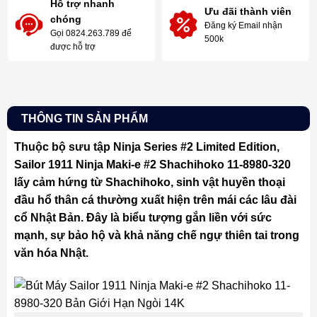
Hỗ trợ nhanh
Ưu đãi thành viên
chóng
Đăng ký Email nhận
Gọi 0824.263.789 để
500k
được hỗ trợ
THÔNG TIN SẢN PHẨM
Thuộc bộ sưu tập Ninja Series #2 Limited Edition,
Sailor 1911 Ninja Maki-e #2 Shachihoko 11-8980-320
lấy cảm hứng từ Shachihoko, sinh vật huyền thoại
đầu hổ thân cá thường xuất hiện trên mái các lâu đài
cổ Nhật Bản. Đây là biểu tượng gắn liền với sức
mạnh, sự bảo hộ và khả năng chế ngự thiên tai trong
văn hóa Nhật.