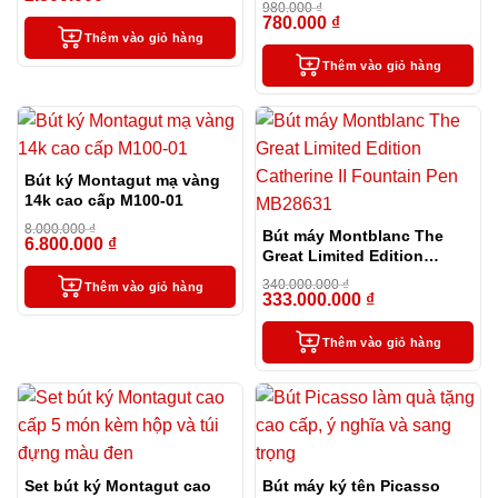
980.000
₫
kèm 1 lọ mực
780.000
₫
-20%
Thêm vào giỏ hàng
Thêm vào giỏ hàng
Bút ký Montagut mạ vàng
14k cao cấp M100-01
8.000.000
₫
Bút máy Montblanc The
6.800.000
₫
-15%
Great Limited Edition
Catherine II Fountain Pen
340.000.000
₫
Thêm vào giỏ hàng
MB28631
333.000.000
₫
-2%
Thêm vào giỏ hàng
Set bút ký Montagut cao
Bút máy ký tên Picasso