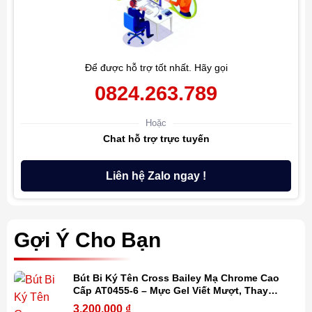
Để được hỗ trợ tốt nhất. Hãy gọi
0824.263.789
Hoặc
Chat hỗ trợ trực tuyến
Liên hệ Zalo ngay !
Gợi Ý Cho Bạn
Bút Bi Ký Tên Cross Bailey Mạ Chrome Cao
Cấp AT0455-6 – Mực Gel Viết Mượt, Thay
Refill Dễ Dàng, Kèm Hộp Quà
3.200.000
₫