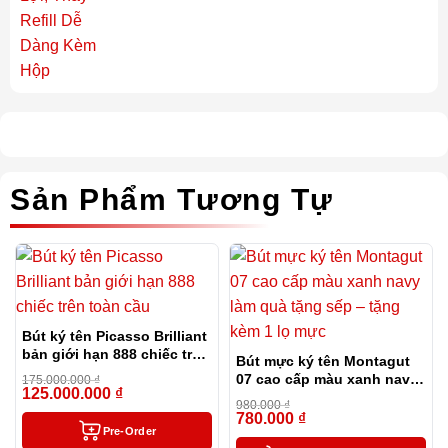
Sản Phẩm Tương Tự
Bút ký tên Picasso Brilliant
bản giới hạn 888 chiếc trên
Bút mực ký tên Montagut
toàn cầu
07 cao cấp màu xanh navy
175.000.000
₫
125.000.000
₫
-29%
làm quà tặng sếp – tặng
980.000
₫
kèm 1 lọ mực
780.000
₫
-20%
Pre-Order