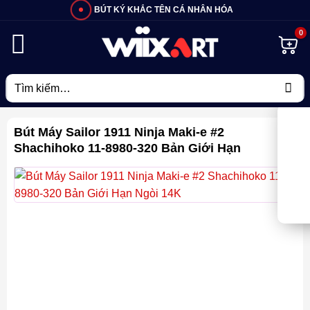
Bỏ
BÚT KÝ KHẮC TÊN CÁ NHÂN HÓA
qua
nội
dung
Tìm
kiếm:
Bút Máy Sailor 1911 Ninja Maki-e #2
Shachihoko 11-8980-320 Bản Giới Hạn