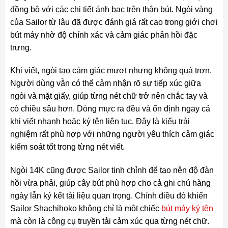
đồng bộ với các chi tiết ánh bạc trên thân bút. Ngòi vàng
của Sailor từ lâu đã được đánh giá rất cao trong giới chơi
bút máy nhờ độ chính xác và cảm giác phản hồi đặc
trưng.
Khi viết, ngòi tạo cảm giác mượt nhưng không quá trơn.
Người dùng vẫn có thể cảm nhận rõ sự tiếp xúc giữa
ngòi và mặt giấy, giúp từng nét chữ trở nên chắc tay và
có chiều sâu hơn. Dòng mực ra đều và ổn định ngay cả
khi viết nhanh hoặc ký tên liên tục. Đây là kiểu trải
nghiệm rất phù hợp với những người yêu thích cảm giác
kiểm soát tốt trong từng nét viết.
Ngòi 14K cũng được Sailor tinh chỉnh để tạo nên độ đàn
hồi vừa phải, giúp cây bút phù hợp cho cả ghi chú hàng
ngày lẫn ký kết tài liệu quan trọng. Chính điều đó khiến
Sailor Shachihoko không chỉ là một chiếc
bút máy ký tên
mà còn là công cụ truyền tải cảm xúc qua từng nét chữ.