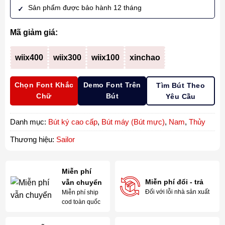
Sản phẩm được bảo hành 12 tháng
Mã giảm giá:
wiix400
wiix300
wiix100
xinchao
Chọn Font Khắc
Demo Font Trên
Tìm Bút Theo
Chữ
Bút
Yêu Cầu
Danh mục:
Bút ký cao cấp
,
Bút máy (Bút mực)
,
Nam
,
Thủy
Thương hiệu:
Sailor
Miễn phí
Miễn phí đổi - trả
vẫn chuyển
Đối với lỗi nhà sản xuất
Miễn phí ship
cod toàn quốc