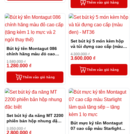
Thêm vào giỏ hàng
Set bút ký 5 món kèm hộp
và túi đựng cao cấp (màu
Bút ký tên Montagut 086
đen) – MT36
chính hãng màu đỏ cao
4.300.000
₫
3.600.000
₫
cấp tặng kèm 1 lọ mực và 2
-16%
1.580.000
₫
ngòi thay thế
1.280.000
₫
-19%
Thêm vào giỏ hàng
Thêm vào giỏ hàng
Set bút ký đa năng MT 2200
phiên bản hộp nhung đặc
Bút mực ký tên Montagut
biệt
07 cao cấp màu Starlight
3.350.000
₫
2.800.000
₫
-16%
làm quà tặng sếp – tặng