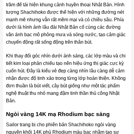
trầm để tái hiện khung cảnh huyền thoại Nhật Bản. Hình
tượng Shachihoko được thể hiện với những đường nét
mạnh mẽ nhưng vẫn rất mềm mại và có chiều sâu. Phía
dưới là hình ảnh lâu đài Nhật Bản cổ cùng các đường
vân ánh bạc mô phỏng mưa và sóng nước, tạo cảm giác
chuyển động rất sống động trên thân bút.
Khi thay đổi góc nhìn dưới ánh sáng, các lớp màu và chi
tiết kim loại phản chiếu tạo nên hiệu ứng thị giác cực kỳ
cuốn hút. Đây là kiểu vẻ đẹp càng nhìn lâu càng dễ cảm
nhận được độ tinh xảo trong từng lớp hoàn thiện. Không
đơn thuần là bút viết, cây bút giống như một tác phẩm
nghệ thuật thu nhỏ mang đậm tinh thần thủ công Nhật
Bản.
Ngòi vàng 14K mạ Rhodium bạc sáng
Sailor trang bị cho phiên bản Shachihoko ngòi vàng
nguyên khối 14K phủ Rhodium màu bạc nhằm tạo sự