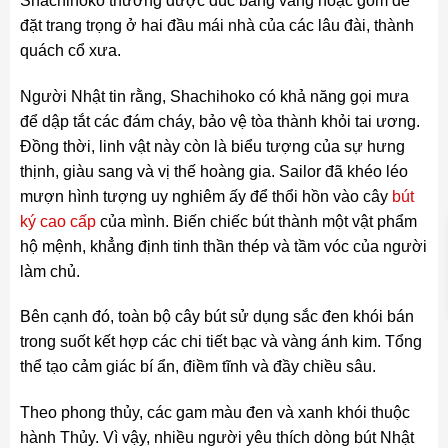
Shachihoko thường được đúc bằng vàng hoặc gốm để
đặt trang trọng ở hai đầu mái nhà của các lâu đài, thành
quách cổ xưa.
Người Nhật tin rằng, Shachihoko có khả năng gọi mưa
để dập tắt các đám cháy, bảo vệ tòa thành khỏi tai ương.
Đồng thời, linh vật này còn là biểu tượng của sự hưng
thịnh, giàu sang và vị thế hoàng gia. Sailor đã khéo léo
mượn hình tượng uy nghiêm ấy để thổi hồn vào cây
bút
ký cao cấp
của mình. Biến chiếc bút thành một vật phẩm
hộ mệnh, khẳng định tinh thần thép và tầm vóc của người
làm chủ.
Bên cạnh đó, toàn bộ cây bút sử dụng sắc đen khói bán
trong suốt kết hợp các chi tiết bạc và vàng ánh kim. Tổng
thể tạo cảm giác bí ẩn, điềm tĩnh và đầy chiều sâu.
Theo phong thủy, các gam màu đen và xanh khói thuộc
hành Thủy. Vì vậy, nhiều người yêu thích dòng bút Nhật