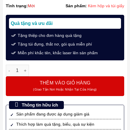
Tình trạng:
Mới
Sản phẩm:
Kèm hộp và túi giấy
Quà tặng và ưu đãi
Tặng thiệp cho đơn hàng quà tặng
Tặng túi đựng, thắt nơ, gói quà miễn phí
Miễn phí khắc tên, khắc laser lên sản phẩm
Bút Máy Sailor 1911 Ninja Maki-e #2 Shachihoko 11-8980-320 
THÊM VÀO GIỎ HÀNG
Thông tin hữu ích
Sản phẩm đang được áp dụng giảm giá
Thích hợp làm quà tặng, biếu, quà sự kiện