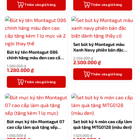
Thêm vào giỏ hàng
Thêm vào giỏ hàng
Set bút ký Montagut màu
Xanh Navy phiên bản đặc
Bút ký tên Montagut 086
biệt dành tặng thầy cô
chính hãng màu đen cao cấp
2.950.000
₫
2.500.000
₫
tặng kèm 1 lọ mực và 2 ngòi
-15%
1.580.000
₫
thay thế
1.280.000
₫
-19%
Thêm vào giỏ hàng
Thêm vào giỏ hàng
Bút mực ký tên Montagut 07
Set bút ký 4 món cao cấp làm
cao cấp làm quà tặng sếp
quà tặng MTG0128 (màu đen)
(tặng kèm 1 lọ mực)
1.050.000
₫
1.525.000
₫