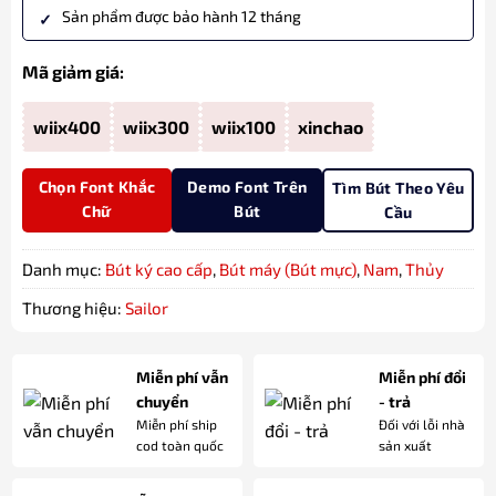
Sản phẩm được bảo hành 12 tháng
Mã giảm giá:
wiix400
wiix300
wiix100
xinchao
Chọn Font Khắc
Demo Font Trên
Tìm Bút Theo Yêu
Chữ
Bút
Cầu
Danh mục:
Bút ký cao cấp
,
Bút máy (Bút mực)
,
Nam
,
Thủy
Thương hiệu:
Sailor
Miễn phí vẫn
Miễn phí đổi
chuyển
- trả
Miễn phí ship
Đối với lỗi nhà
cod toàn quốc
sản xuất