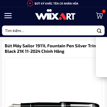
Bỏ
BÚT KÝ KHẮC TÊN CÁ NHÂN HÓA
qua
nội
dung
Tìm
kiếm:
Bút Máy Sailor 1911L Fountain Pen Silver Trim
Black 21K 11-2024 Chính Hãng