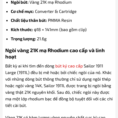
Ngòi bút:
Vàng 21K mạ Rhodium
Cơ chế mực:
Converter & Cartridge
Chất liệu thân bút:
PMMA Resin
Kích thước:
φ18 × 141mm (bao gồm clip)
Trọng lượng:
21.6g
Ngòi vàng 21K mạ Rhodium cao cấp và linh
hoạt
Bất kỳ ai khi tìm đến dòng
bút ký cao cấp
Sailor 1911
Large (1911L) đều bị mê hoặc bởi chiếc ngòi của nó. Khác
với những dòng bút thông thường chỉ sử dụng ngòi thép
hoặc ngòi vàng 14K, Sailor 1911L được trang bị ngòi bằng
vàng thật 21K nguyên khối. Sau đó, chiếc ngòi này được
mạ một lớp rhodium bạc để đồng bộ tuyệt đối với các chi
tiết cài bút.
Vàng 21K có hàm lượng vàng nguyên chất cực kỳ cao