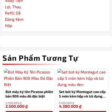
Sản Phẩm Tương Tự
Bút máy ký tên Picasso phiên
Set bút ký Montagut cao cấp
bản 908 màu đỏ đặc biệt
5 món kèm hộp và túi đựng
màu đen
2.950.000
₫
5.100.000
₫
2.500.000
₫
4.380.000
₫
-15%
-14%