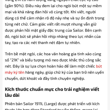
(gần 90%). Điều này đem lại cho ngòi bút một sự mềm
mại và khả năng đàn hồi vô cùng tốt. Khi viết, người
dùng có thể cảm nhận rõ độ nảy nhẹ và sự ổn định trong
từng nét chữ. Cảm giác viết rất mượt nhưng vẫn giữ
được phản hồi mặt giấy đặc trưng của Sailor. Bên cạnh
đó, ngòi bút sẽ phản hồi nhịp nhàng theo lực nhấn của
tay, tạo ra các nét thanh nét đậm tự nhiên.
Trên bề mặt ngòi, các hoa văn hoàng gia tinh xảo cùng
số “21K” và biểu tượng mỏ neo được khắc thủ công sắc
nét. Đây là sự lựa chọn hoàn hảo để làm một chiếc
bút
máy ký tên
hàng ngày, giúp chữ ký của bạn trở nên uyển
chuyển, dứt khoát và đầy tính chuyên nghiệp.
Kích thước chuẩn mực cho trải nghiệm viết
lâu dài
Phiên bản Sailor 1911L (Large) được phát triển với kích
thước lớn hơn dòng Standard truyền thống, mang lại