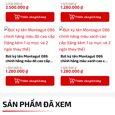
tặng thầy cô
2.950.000
₫
1.525.000
₫
2.500.000
₫
1.280.000
₫
-15%
-16%
Thêm vào giỏ hàng
Thêm vào giỏ hàng
Bút ký tên Montagut 086
Bút ký tên Montagut 086
chính hãng màu đỏ cao cấp
chính hãng màu xanh cao cấp
tặng kèm 1 lọ mực và 2 ngòi
(tặng kèm 1 lọ mực và 2 ngòi
1.580.000
₫
1.580.000
₫
thay thế
thay thế)
1.280.000
₫
1.280.000
₫
-19%
-19%
Thêm vào giỏ hàng
Thêm vào giỏ hàng
SẢN PHẨM ĐÃ XEM