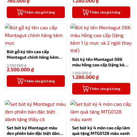
780.000
₫
1.280.000
₫
-26%
-16%
Thêm vào giỏ hàng
Thêm vào giỏ hàng
Bút gỗ ký tên cao cấp
Montagut chính hãng kèm
Bút ký tên Montagut 086
mực
màu hồng cao cấp (tặng kèm
2.950.000
₫
2.500.000
₫
1 lọ mực và 2 ngòi thay thế)
-15%
1.580.000
₫
1.280.000
₫
-19%
Thêm vào giỏ hàng
Thêm vào giỏ hàng
Set bút ký Montagut màu
Set bút ký 4 món cao cấp làm
đen phiên bản đặc biệt dành
quà tặng MTG0128 màu xanh