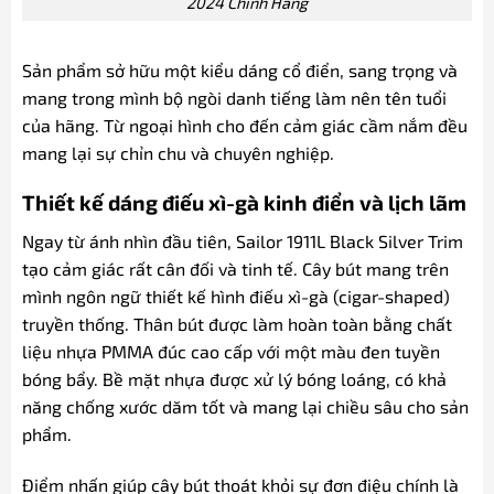
2024 Chính Hãng
Sản phẩm sở hữu một kiểu dáng cổ điển, sang trọng và
mang trong mình bộ ngòi danh tiếng làm nên tên tuổi
của hãng. Từ ngoại hình cho đến cảm giác cầm nắm đều
mang lại sự chỉn chu và chuyên nghiệp.
Thiết kế dáng điếu xì-gà kinh điển và lịch lãm
Ngay từ ánh nhìn đầu tiên, Sailor 1911L Black Silver Trim
tạo cảm giác rất cân đối và tinh tế. Cây bút mang trên
mình ngôn ngữ thiết kế hình điếu xì-gà (cigar-shaped)
truyền thống. Thân bút được làm hoàn toàn bằng chất
liệu nhựa PMMA đúc cao cấp với một màu đen tuyền
bóng bẩy. Bề mặt nhựa được xử lý bóng loáng, có khả
năng chống xước dăm tốt và mang lại chiều sâu cho sản
phẩm.
Điểm nhấn giúp cây bút thoát khỏi sự đơn điệu chính là