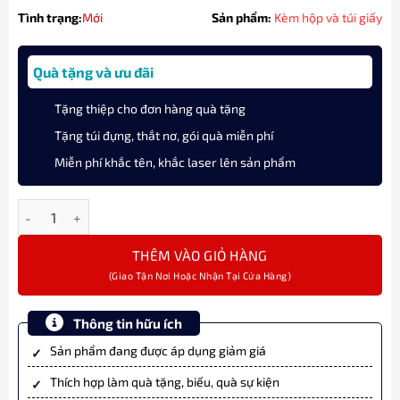
Tình trạng:
Mới
Sản phẩm:
Kèm hộp và túi giấy
Quà tặng và ưu đãi
Tặng thiệp cho đơn hàng quà tặng
Tặng túi đựng, thắt nơ, gói quà miễn phí
Miễn phí khắc tên, khắc laser lên sản phẩm
Bút Máy Sailor 1911L Fountain Pen Silver Trim Black 21K 11-202
THÊM VÀO GIỎ HÀNG
Thông tin hữu ích
Sản phẩm đang được áp dụng giảm giá
Thích hợp làm quà tặng, biếu, quà sự kiện