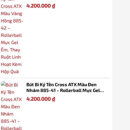
Êm, Thay Ruột Linh Hoạt Kèm Hộp
4.200.000
₫
Quà
Bút Bi Ký Tên Cross ATX Màu Đen
Nhám 885-41 – Rollerball Mực Gel
Êm, Thay Ruột Linh Hoạt Kèm Hộp
4.200.000
₫
Quà Cao Cấp