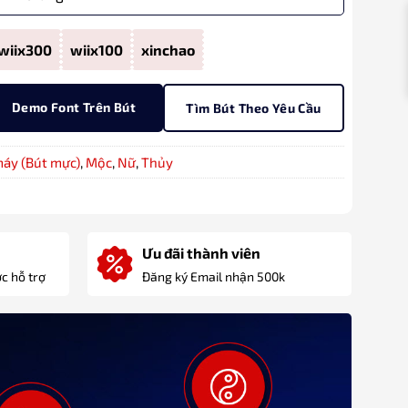
wiix300
wiix100
xinchao
Demo Font Trên Bút
Tìm Bút Theo Yêu Cầu
máy (Bút mực)
,
Mộc
,
Nữ
,
Thủy
Ưu đãi thành viên
c hỗ trợ
Đăng ký Email nhận 500k