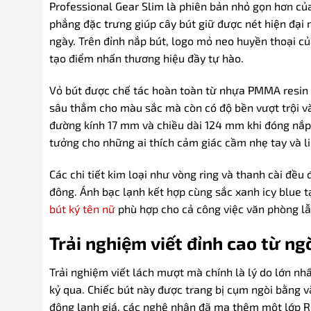
Professional Gear Slim là phiên bản nhỏ gọn hơn của
phẳng đặc trưng giúp cây bút giữ được nét hiện đại
ngày. Trên đỉnh nắp bút, logo mỏ neo huyền thoại củ
tạo điểm nhấn thương hiệu đầy tự hào.
Vỏ bút được chế tác hoàn toàn từ nhựa PMMA resin c
sâu thẳm cho màu sắc mà còn có độ bền vượt trội và
đường kính 17 mm và chiều dài 124 mm khi đóng nắp, 
tưởng cho những ai thích cảm giác cầm nhẹ tay và li
Các chi tiết kim loại như vòng ring và thanh cài đ
đông. Ánh bạc lạnh kết hợp cùng sắc xanh icy blue tạ
bút ký tên nữ
phù hợp cho cả công việc văn phòng lẫ
Trải nghiệm viết đỉnh cao từ n
Trải nghiệm viết lách mượt mà chính là lý do lớn nh
kỷ qua. Chiếc bút này được trang bị cụm ngòi bằng 
đông lạnh giá, các nghệ nhân đã mạ thêm một lớp R