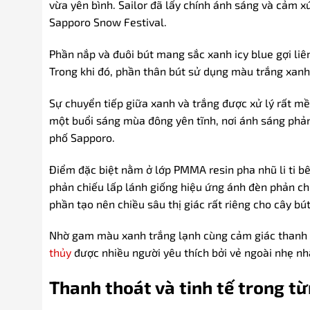
vừa yên bình. Sailor đã lấy chính ánh sáng và cảm x
Sapporo Snow Festival.
Phần nắp và đuôi bút mang sắc xanh icy blue gợi li
Trong khi đó, phần thân bút sử dụng màu trắng xanh
Sự chuyển tiếp giữa xanh và trắng được xử lý rất m
một buổi sáng mùa đông yên tĩnh, nơi ánh sáng phả
phố Sapporo.
Điểm đặc biệt nằm ở lớp PMMA resin pha nhũ li ti bê
phản chiếu lấp lánh giống hiệu ứng ánh đèn phản chi
phần tạo nên chiều sâu thị giác rất riêng cho cây bút
Nhờ gam màu xanh trắng lạnh cùng cảm giác thanh k
thủy
được nhiều người yêu thích bởi vẻ ngoài nhẹ n
Thanh thoát và tinh tế trong t