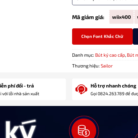
Mã giảm giá:
wiix400
Chọn Font Khắc Chữ
Danh mục:
Bút ký cao cấp
,
Bút 
Thương hiệu:
Sailor
ễn phí đổi - trả
Hỗ trợ nhanh chóng
i với lỗi nhà sản xuất
Gọi 0824.263.789 để đượ