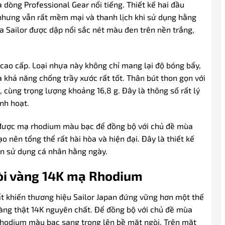
 dòng Professional Gear nổi tiếng. Thiết kế hai đầu
 nhưng vẫn rất mềm mại và thanh lịch khi sử dụng hằng
a Sailor được dập nổi sắc nét màu đen trên nền trắng,
ao cấp. Loại nhựa này không chỉ mang lại độ bóng bẩy,
 khả năng chống trầy xước rất tốt. Thân bút thon gọn với
cùng trọng lượng khoảng 16,8 g. Đây là thông số rất lý
nh hoạt.
ều được mạ rhodium màu bạc để đồng bộ với chủ đề mùa
o nên tổng thể rất hài hòa và hiện đại. Đây là thiết kế
n sử dụng cá nhân hằng ngày.
gòi vàng 14K mạ Rhodium
ất khiến thương hiệu Sailor Japan đứng vững hơn một thế
vàng thật 14K nguyên chất. Để đồng bộ với chủ đề mùa
hodium màu bạc sang trọng lên bề mặt ngòi. Trên mặt