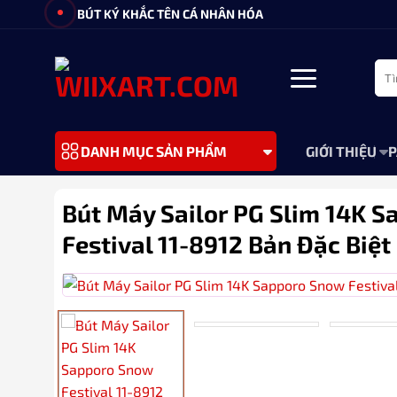
Bỏ
BÚT KÝ KHẮC TÊN CÁ NHÂN HÓA
qua
nội
Tìm
dung
kiếm
GIỚI THIỆU
P
DANH MỤC SẢN PHẨM
Bút Máy Sailor PG Slim 14K 
Festival 11-8912 Bản Đặc Biệt