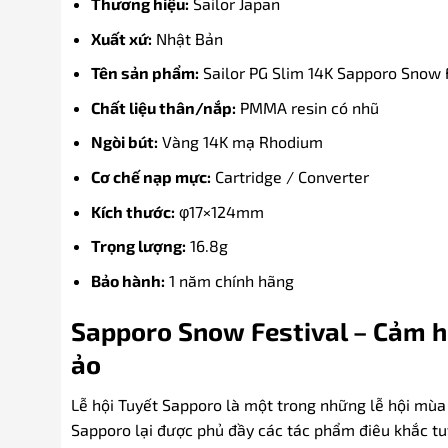
Thương hiệu:
Sailor Japan
Xuất xứ:
Nhật Bản
Tên sản phẩm:
Sailor PG Slim 14K Sapporo Snow 
Chất liệu thân/nắp:
PMMA resin có nhũ
Ngòi bút:
Vàng 14K mạ Rhodium
Cơ chế nạp mực:
Cartridge / Converter
Kích thước:
φ17×124mm
Trọng lượng:
16.8g
Bảo hành:
1 năm chính hãng
Sapporo Snow Festival – Cảm h
ảo
Lễ hội Tuyết Sapporo là một trong những lễ hội mùa
Sapporo lại được phủ đầy các tác phẩm điêu khắc tu