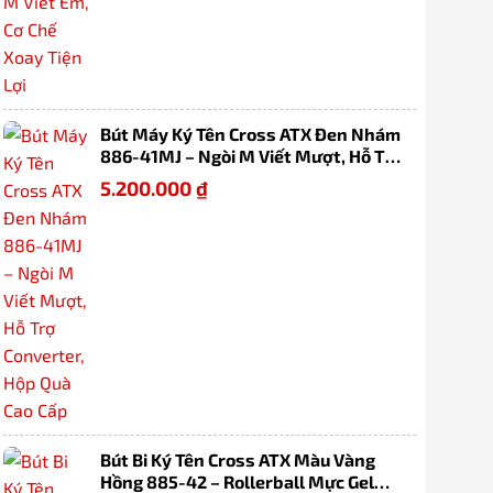
Bút Máy Ký Tên Cross ATX Đen Nhám
886-41MJ – Ngòi M Viết Mượt, Hỗ Trợ
Converter, Hộp Quà Cao Cấp
5.200.000
₫
Bút Bi Ký Tên Cross ATX Màu Vàng
Hồng 885-42 – Rollerball Mực Gel