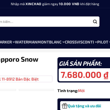
Nhập mã
XINCHAO
giảm ngay
10.000 VNĐ
khi đặt hàng
:
ARKER
WATERMAN
MONTBLANC
CROSS
VISCONTI
PILOT
Sapporo Snow
GIÁ SẢN PHẨM:
7.680.000
₫
Tình trạng:
Mới
Quà tặng và ưu đãi