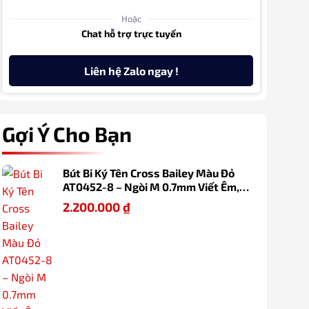
Hoặc
Chat hỗ trợ trực tuyến
Liên hệ Zalo ngay !
Gợi Ý Cho Bạn
Bút Bi Ký Tên Cross Bailey Màu Đỏ
AT0452-8 – Ngòi M 0.7mm Viết Êm,
Cơ Chế Xoay Tiện Lợi, Thay Refill Dễ
2.200.000
₫
Dàng Kèm Hộp