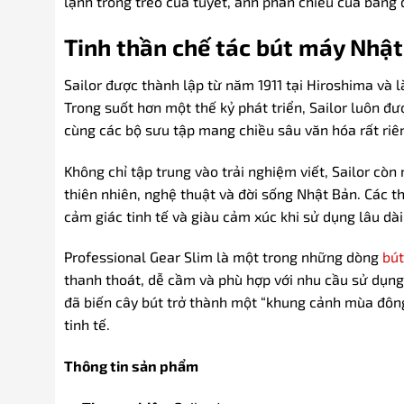
lạnh trong trẻo của tuyết, ánh phản chiếu của băng
Tinh thần chế tác bút máy Nhật
Sailor được thành lập từ năm 1911 tại Hiroshima và 
Trong suốt hơn một thế kỷ phát triển, Sailor luôn đ
cùng các bộ sưu tập mang chiều sâu văn hóa rất riê
Không chỉ tập trung vào trải nghiệm viết, Sailor còn
thiên nhiên, nghệ thuật và đời sống Nhật Bản. Các 
cảm giác tinh tế và giàu cảm xúc khi sử dụng lâu dài
Professional Gear Slim là một trong những dòng
bút
thanh thoát, dễ cầm và phù hợp với nhu cầu sử dụng
đã biến cây bút trở thành một “khung cảnh mùa đông
tinh tế.
Thông tin sản phẩm