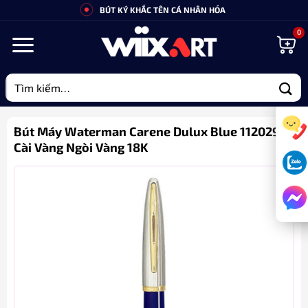
Bỏ
BÚT KÝ KHẮC TÊN CÁ NHÂN HÓA
qua
nội
dung
Tìm
kiếm:
Bút Máy Waterman Carene Dulux Blue 11202982
Cài Vàng Ngòi Vàng 18K