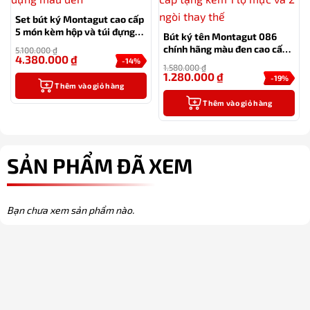
Set bút ký Montagut cao cấp
5 món kèm hộp và túi đựng
Bút ký tên Montagut 086
màu đen
chính hãng màu đen cao cấp
5.100.000
₫
4.380.000
₫
tặng kèm 1 lọ mực và 2 ngòi
-14%
1.580.000
₫
thay thế
1.280.000
₫
-19%
Thêm vào giỏ hàng
Thêm vào giỏ hàng
SẢN PHẨM ĐÃ XEM
Bạn chưa xem sản phẩm nào.