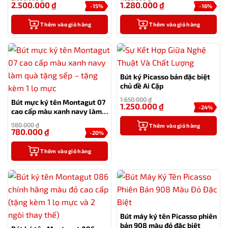
2.500.000
₫
1.280.000
₫
-15%
-16%
Thêm vào giỏ hàng
Thêm vào giỏ hàng
Bút ký Picasso bản đặc biệt
chủ đề Ai Cập
1.650.000
₫
Bút mực ký tên Montagut 07
1.250.000
₫
-24%
cao cấp màu xanh navy làm
quà tặng sếp – tặng kèm 1 lọ
980.000
₫
Thêm vào giỏ hàng
mực
780.000
₫
-20%
Thêm vào giỏ hàng
Bút máy ký tên Picasso phiên
bản 908 màu đỏ đặc biệt