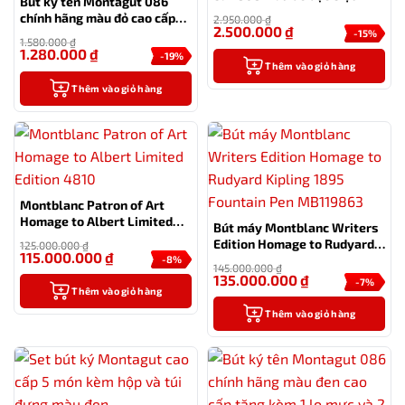
Bút ký tên Montagut 086
chính hãng màu đỏ cao cấp
2.950.000
₫
2.500.000
₫
tặng kèm 1 lọ mực và 2 ngòi
-15%
1.580.000
₫
thay thế
1.280.000
₫
-19%
Thêm vào giỏ hàng
Thêm vào giỏ hàng
Montblanc Patron of Art
Homage to Albert Limited
Bút máy Montblanc Writers
Edition 4810
Edition Homage to Rudyard
125.000.000
₫
115.000.000
₫
Kipling 1895 Fountain Pen
-8%
145.000.000
₫
MB119863
135.000.000
₫
-7%
Thêm vào giỏ hàng
Thêm vào giỏ hàng