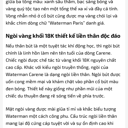
giữa ba tông màu: xanh sâu thẳm, bạc sáng bóng và
vàng quý tộc tạo nên một tổng thể xa xỉ và đầy cá tính.
Vòng nhẫn nhỏ ở cổ bút cũng được mạ vàng chói lọi và
khắc chìm dòng chữ “Waterman Paris” danh giá.
Ngòi vàng khối 18K thiết kế liền thân độc đáo
Nếu thân bút là một tuyệt tác khí động học, thì ngòi bút
chính là linh hồn làm nên tên tuổi của dòng Carene.
Chiếc ngòi được chế tác từ vàng khối 18K nguyên chất
cao cấp. Khác với kiểu ngòi truyền thống, ngòi của
Waterman Carene là dạng ngòi liền thân. Ngòi bút được
uốn cong mềm mại và khảm chặt vào phần cổ bút màu
đen bóng. Thiết kế này giống như phần mũi của một
chiếc du thuyền đang rẽ sóng tiến về phía trước.
Mặt ngòi vàng được mài giũa tỉ mỉ và khắc biểu tượng
Waterman một cách công phu. Cấu trúc ngòi liền thân
mang lại độ cứng cáp tuyệt vời và sự ổn định cao khi