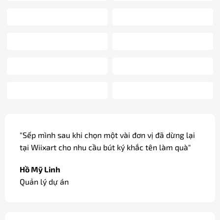
"Các dòng bút ký cao cấp được khắc tên miễn phí,
có gói quà và thắt nơ đẹp mắt, thích hợp làm quà
tặng, quà biếu."
Đỗ Cao Duy
Sale / Hà Nội