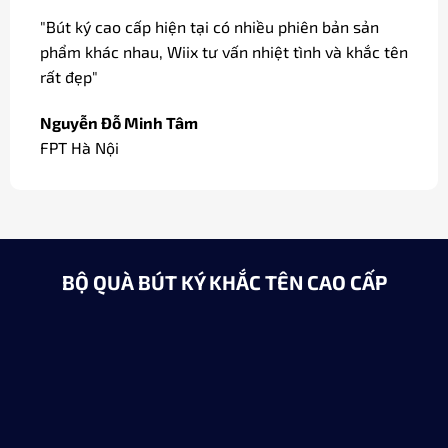
"Dòng bút ký tại Wiix có bản mạ vàng, ngòi vàng
18k sang trọng dùng làm quà biếu các đối tác của
công ty."
Minh Châu
Giám đốc / Hà Nội
BỘ QUÀ BÚT KÝ KHẮC TÊN CAO CẤP