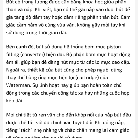
Bút có trọng lượng được cân bằng khoa học giữa phần
thân và nắp. Khi viết, bạn có thể gài nắp vào đuôi bút để
gia tăng độ đầm tay hoặc cầm riêng phần thân bút. Cảm
giác cầm nắm vô cùng vừa vặn, không gây mỏi tay khi
sử dụng trong thời gian dài.
Bên cạnh đó, bút sử dụng hệ thống bơm mực piston
filling (converter) hiện đại. Bộ phận bơm mực hoạt động
êm ái, giúp bạn dễ dàng hút mực từ các lọ mực cao cấp.
Ngoài ra, thiết kế của bút cũng cho phép người dùng
thay thế bằng ống mực tiện lợi (cartridge) của
Waterman. Sự linh hoạt này giúp bạn hoàn toàn chủ
động trong các chuyến công tác xa hay những cuộc họp
kéo dài.
Mọi chi tiết từ ren vặn cho đến khớp nối của nắp bút đều
được chế tác với độ chính xác tuyệt đối. Khi đóng nắp,
tiếng “tách” nhẹ nhàng và chắc chắn mang lại cảm giác
vô cùng an tâm cho người sử dụng.