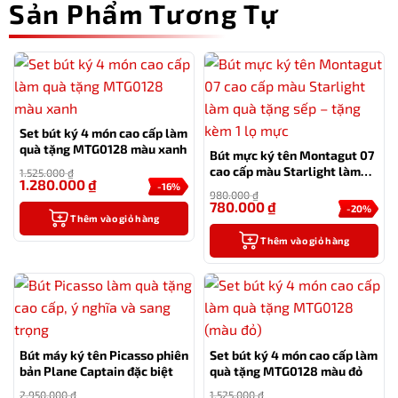
Sản Phẩm Tương Tự
Set bút ký 4 món cao cấp làm
quà tặng MTG0128 màu xanh
Bút mực ký tên Montagut 07
cao cấp màu Starlight làm
1.525.000
₫
1.280.000
₫
quà tặng sếp – tặng kèm 1 lọ
-16%
980.000
₫
mực
780.000
₫
-20%
Thêm vào giỏ hàng
Thêm vào giỏ hàng
Bút máy ký tên Picasso phiên
Set bút ký 4 món cao cấp làm
bản Plane Captain đặc biệt
quà tặng MTG0128 màu đỏ
2.950.000
₫
1.525.000
₫