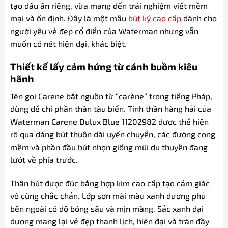
tạo dấu ấn riêng, vừa mang đến trải nghiệm viết mềm
mại và ổn định. Đây là một mẫu
bút ký cao cấp
dành cho
người yêu vẻ đẹp cổ điển của Waterman nhưng vẫn
muốn có nét hiện đại, khác biệt.
Thiết kế lấy cảm hứng từ cánh buồm kiêu
hãnh
Tên gọi Carene bắt nguồn từ “carène” trong tiếng Pháp,
dùng để chỉ phần thân tàu biển. Tinh thần hàng hải của
Waterman Carene Dulux Blue 11202982 được thể hiện
rõ qua dáng bút thuôn dài uyển chuyển, các đường cong
mềm và phần đầu bút nhọn giống mũi du thuyền đang
lướt về phía trước.
Thân bút được đúc bằng hợp kim cao cấp tạo cảm giác
vô cùng chắc chắn. Lớp sơn mài màu xanh dương phủ
bên ngoài có độ bóng sâu và mịn màng. Sắc xanh đại
dương mang lại vẻ đẹp thanh lịch, hiện đại và tràn đầy