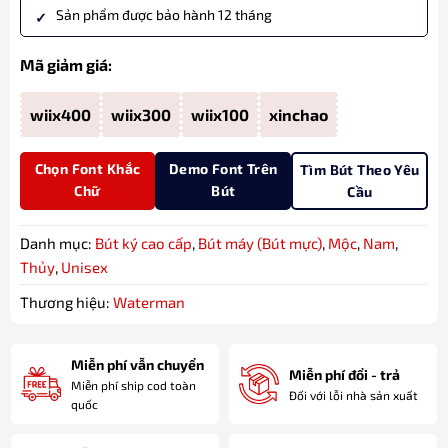
Sản phẩm được bảo hành 12 tháng
Mã giảm giá:
wiix400
wiix300
wiix100
xinchao
Chọn Font Khắc
Demo Font Trên
Tìm Bút Theo Yêu
Chữ
Bút
Cầu
Danh mục:
Bút ký cao cấp
,
Bút máy (Bút mực)
,
Mộc
,
Nam
,
Thủy
,
Unisex
Thương hiệu:
Waterman
Miễn phí vẫn chuyển
Miễn phí đổi - trả
Miễn phí ship cod toàn
Đối với lỗi nhà sản xuất
quốc