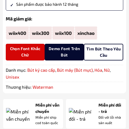
Sản phẩm được bảo hành 12 tháng
Mã giảm giá:
wiix400
wiix300
wiix100
xinchao
Chọn Font Khắc
Demo Font Trên
Tìm Bút Theo Yêu
Chữ
Bút
Cầu
Danh mục:
Bút ký cao cấp
,
Bút máy (Bút mực)
,
Hỏa
,
Nữ
,
Unisex
Thương hiệu:
Waterman
Miễn phí vẫn
Miễn phí đổi
chuyển
- trả
Miễn phí ship
Đối với lỗi nhà
cod toàn quốc
sản xuất