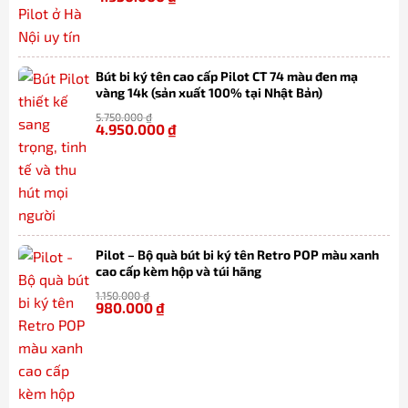
Bút bi ký tên cao cấp Pilot CT 74 màu đen mạ
vàng 14k (sản xuất 100% tại Nhật Bản)
5.750.000
₫
4.950.000
₫
-14%
Pilot – Bộ quà bút bi ký tên Retro POP màu xanh
cao cấp kèm hộp và túi hãng
1.150.000
₫
980.000
₫
-15%