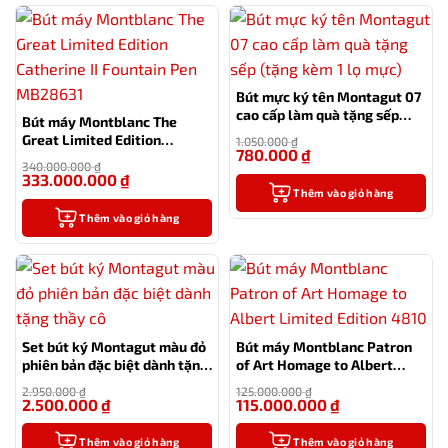
Bút mực ký tên Montagut 07
cao cấp làm quà tặng sếp
Bút máy Montblanc The
(tặng kèm 1 lọ mực)
Great Limited Edition
1.050.000
₫
780.000
₫
Catherine II Fountain Pen
-26%
340.000.000
₫
MB28631
333.000.000
₫
-2%
Thêm vào giỏ hàng
Thêm vào giỏ hàng
Set bút ký Montagut màu đỏ
Bút máy Montblanc Patron
phiên bản đặc biệt dành tặng
of Art Homage to Albert
thầy cô
Limited Edition 4810
2.950.000
₫
125.000.000
₫
2.500.000
₫
115.000.000
₫
-15%
-8%
Thêm vào giỏ hàng
Thêm vào giỏ hàng