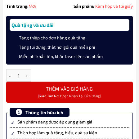
Tình trạng:
Mới
Sản phẩm:
Kèm hộp và túi giấy
Quà tặng và ưu đãi
Tặng thiệp cho đơn hàng quà tặng
Tặng túi đựng, thắt nơ, gói quà miễn phí
Miễn phí khắc tên, khắc laser lên sản phẩm
Bút Máy Ký Tên Waterman Expert III ROSE GOLD RT 2119292Z Sa
THÊM VÀO GIỎ HÀNG
Thông tin hữu ích
Sản phẩm đang được áp dụng giảm giá
Thích hợp làm quà tặng, biếu, quà sự kiện