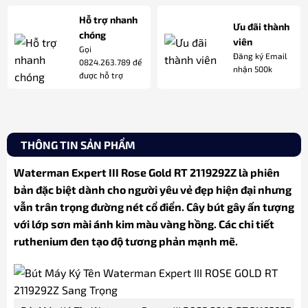
Hỗ trợ nhanh
Ưu đãi thành
chóng
viên
Gọi
Đăng ký Email
0824.263.789 để
nhận 500k
được hỗ trợ
THÔNG TIN SẢN PHẨM
Waterman Expert III Rose Gold RT 2119292Z là phiên
bản đặc biệt dành cho người yêu vẻ đẹp hiện đại nhưng
vẫn trân trọng đường nét cổ điển. Cây bút gây ấn tượng
với lớp sơn mài ánh kim màu vàng hồng. Các chi tiết
ruthenium đen tạo độ tương phản mạnh mẽ.