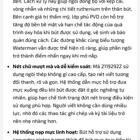
đen. Cách xử lý này giúp ngòi đồng bộ với kẹp cài,
vòng nhẫn và những chi tiết ruthenium trên thân bút.
Bên cạnh giá trị thẩm mỹ, lớp phủ PVD còn hỗ trợ
tăng độ bền bề mặt và hạn chế tác động của quá
trình oxy hóa khi bút được sử dụng, vệ sinh và bảo
quản đúng cách. Các đường khắc cùng biểu tượng
Waterman vẫn được thể hiện rõ ràng, giúp phần ngòi
trở thành điểm nhấn ngay khi mở nắp.
Nét chữ mượt mà và dễ kiểm soát:
Mã 2119292Z sử
dụng ngòi thép không gỉ cao cấp, tạo nét viết tương
đối thanh, rõ và gọn. Hệ thống dẫn mực hỗ trợ đưa
mực xuống đều khi bút được đặt ở góc nghiêng tự
nhiên, giúp hạn chế tình trạng đứt nét trong điều kiện
sử dụng phù hợp. Người viết không cần dùng nhiều
lực, nhờ đó các thao tác ghi chép và ký tài liệu trở
nên nhẹ nhàng hơn.
Hệ thống nạp mực linh hoạt:
Bút hỗ trợ sử dụng
converter piston tương thích để hút mực trực tiếp từ