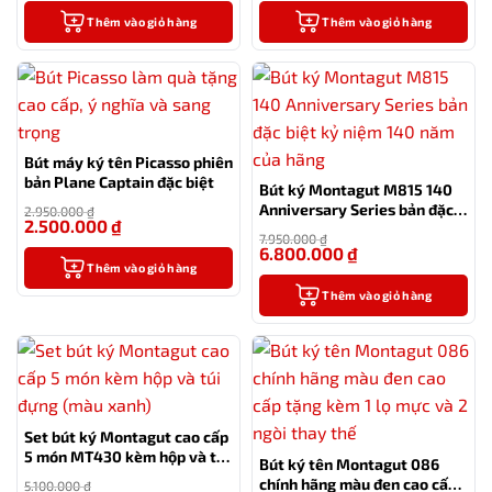
Thêm vào giỏ hàng
Thêm vào giỏ hàng
Bút máy ký tên Picasso phiên
bản Plane Captain đặc biệt
Bút ký Montagut M815 140
Anniversary Series bản đặc
2.950.000
₫
2.500.000
₫
biệt kỷ niệm 140 năm của
-15%
7.950.000
₫
hãng
6.800.000
₫
-14%
Thêm vào giỏ hàng
Thêm vào giỏ hàng
Set bút ký Montagut cao cấp
5 món MT430 kèm hộp và túi
Bút ký tên Montagut 086
đựng màu xanh
chính hãng màu đen cao cấp
5.100.000
₫