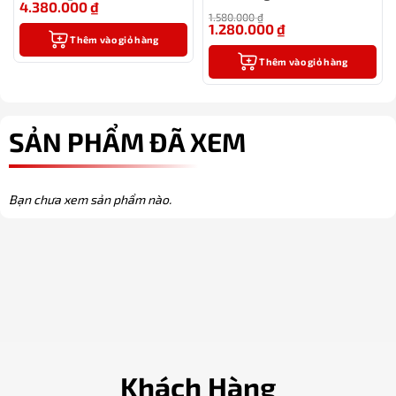
4.380.000
₫
tặng kèm 1 lọ mực và 2 ngòi
-14%
1.580.000
₫
thay thế
1.280.000
₫
-19%
Thêm vào giỏ hàng
Thêm vào giỏ hàng
SẢN PHẨM ĐÃ XEM
Bạn chưa xem sản phẩm nào.
Khách Hàng