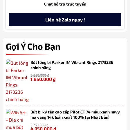
Chat hỗ trợ trực tuyến
Liên hệ Zalo ngay !
Gợi Ý Cho Bạn
Bút lông bi Parker IM Vibrant Rings 2173236
chính hãng
2.250.000
₫
1.850.000
₫
-18%
Bút bi ký tên cao cấp Pilot CT 74 màu xanh navy
mạ vàng 14k (sản xuất 100% tại Nhật Bản)
5.750.000
₫
4.950.000
₫
-14%