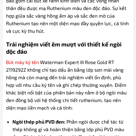
bao gồm cài bút xẻ rãnh kinh điển và các vòng nhẫn
thân đều được mạ Ruthenium màu đen độc đáo. Sự kết
hợp giữa sắc vàng hồng ấm áp và sắc đen mờ của
Ruthenium tạo nên một diện mạo đầy quyền lực, cá tính
và cực kỳ thu hút.
Trải nghiệm viết êm mượt với thiết kế ngòi
độc đáo
Bút máy ký tên
Waterman Expert III Rose Gold RT
2119292Z không chỉ tạo dấu ấn bằng lớp sơn mài vàng
hồng mà còn mang đến trải nghiệm viết ổn định, phù
hợp với nhu cầu ký tên và ghi chép thường xuyên. Điểm
khác biệt nổi bật của phiên bản này nằm ở bộ ngòi màu
đen đồng bộ với hệ thống chi tiết ruthenium, tạo nên
diện mạo liền mạch và cá tính:
Ngòi thép phủ PVD đen:
Phần ngòi được chế tác từ
thép không gỉ và hoàn thiện bằng lớp phủ PVD màu