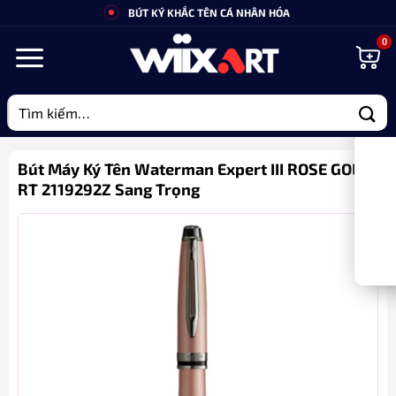
Bỏ
BÚT KÝ KHẮC TÊN CÁ NHÂN HÓA
qua
nội
dung
Tìm
kiếm:
Bút Máy Ký Tên Waterman Expert III ROSE GOLD
RT 2119292Z Sang Trọng