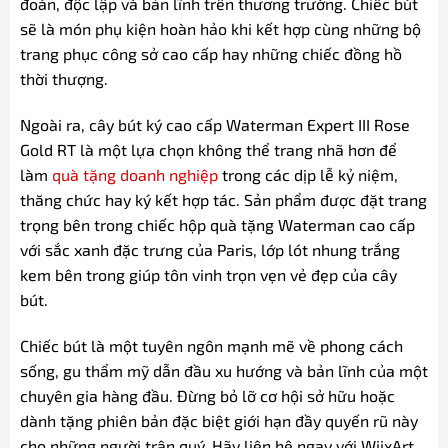
đoán, độc lập và bản lĩnh trên thương trường. Chiếc bút
sẽ là món phụ kiện hoàn hảo khi kết hợp cùng những bộ
trang phục công sở cao cấp hay những chiếc đồng hồ
thời thượng.
Ngoài ra, cây bút ký cao cấp Waterman Expert III Rose
Gold RT là một lựa chọn không thể trang nhã hơn để
làm
quà tặng doanh nghiệp
trong các dịp lễ kỷ niệm,
thăng chức hay ký kết hợp tác. Sản phẩm được đặt trang
trọng bên trong chiếc hộp quà tặng Waterman cao cấp
với sắc xanh đặc trưng của Paris, lớp lót nhung trắng
kem bên trong giúp tôn vinh trọn vẹn vẻ đẹp của cây
bút.
Chiếc bút là một tuyên ngôn mạnh mẽ về phong cách
sống, gu thẩm mỹ dẫn đầu xu hướng và bản lĩnh của một
chuyên gia hàng đầu. Đừng bỏ lỡ cơ hội sở hữu hoặc
dành tặng phiên bản đặc biệt giới hạn đầy quyến rũ này
cho những người trân quý. Hãy liên hệ ngay với WiixArt