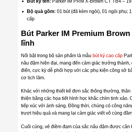
Bút ký tên:
Parker IM PRM X-Brown CT TB4 – 1
Bộ quà gồm:
01 bút (đã kèm ngòi), 01 ngòi phụ; 1 
cấp
Bút Parker IM Premium Brown 
lĩnh
Nổi bật trong bộ sản phẩm là mẫu
bút ký cao cấp
Park
nâu đậm hiện đại, mang đến cảm giác trưởng thành, đi
điển, cực kỳ dễ phối hợp với các phụ kiện công sở bằ
cơ lịch lãm.
Khác với những thiết kế đơn sắc thông thường, thân 
thiện bằng các họa tiết hình học khắc chìm tinh xảo.
tiếp xúc với ánh sáng. Đồng thời, chúng có công năng 
trượt hiệu quả và mang lại cảm giác viết vô cùng đầm
Cuối cùng, vẻ điềm đạm của sắc nâu đậm được cân b