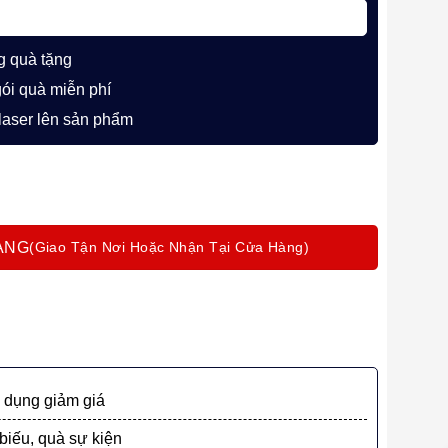
g quà tặng
gói quà miễn phí
 laser lên sản phẩm
p Vượt Vũ Môn” cùng Parker IM PRM X-Brown CT TB4 – 1975656 s
ÀNG
dụng giảm giá
biếu, quà sự kiện