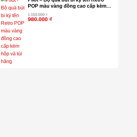
POP màu vàng đồng cao cấp kèm
hộp và túi hãng
1.150.000
₫
980.000
₫
-15%