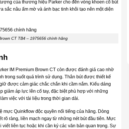
u tượng của thương hiệu Parker cho đến vòng khoen cổ bút
a sắc nâu ấm mờ và ánh bạc tinh khôi tạo nên một diện
-Brown CT TB4 – 1975656 chính hãng
ịnh
rker IM Premium Brown CT còn được đánh giá cao nhờ
nh trong suốt quá trình sử dụng. Thân bút được thiết kế
n giữ được cảm giác chắc chắn khi cầm nắm. Kiểu dáng
 giảm áp lực lên cổ tay, đặc biệt phù hợp với những
 việc với tài liệu trong thời gian dài.
hệ mực Quinkflow độc quyền nổi tiếng của hãng. Dòng
t rõ ràng, liền mạch ngay từ những nét bút đầu tiên. Mực
 viết liên tục hoặc khi cần ký các văn bản quan trọng. Sự