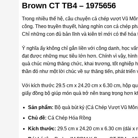
Brown CT TB4 – 1975656
Trong nhiều thế hệ, câu chuyện cá chép vượt Vũ Môn 
công. Theo truyền thuyết, hàng nghìn con cá chép ph
Chỉ những con đủ bản lĩnh và kiên trì mới có thể hóa 
Ý nghĩa ấy không chỉ gắn liền với công danh, học vấ
đạt được những mục tiêu lớn hơn. Chính vì vậy, hìn
quà chúc mừng thăng chức, khai trương, tốt nghiệp 
thần đó như một lời chúc về sự thăng tiến, phát triể
Với kích thước 29.5 cm x 24.20 cm x 6.30 cm, hộp quà
giấy đồng bộ giúp món quà trở nên trang trọng hơn kh
Sản phẩm:
Bộ quà bút ký (Cá Chép Vượt Vũ Môn
Chủ đề:
Cá Chép Hóa Rồng
Kích thước:
29.5 cm x 24.20 cm x 6.30 cm (dài x 