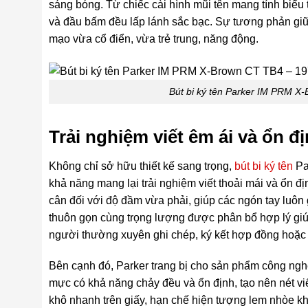
sáng bóng. Từ chiếc cài hình mũi tên mang tính biể
và đầu bấm đều lấp lánh sắc bạc. Sự tương phản giữ
mạo vừa cổ điển, vừa trẻ trung, năng động.
Bút bi ký tên Parker IM PRM X
Trải nghiệm viết êm ái và ổn đ
Không chỉ sở hữu thiết kế sang trọng,
bút bi ký tên
Pa
khả năng mang lại trải nghiệm viết thoải mái và ổn đị
cân đối với độ đầm vừa phải, giúp các ngón tay luô
thuôn gọn cùng trọng lượng được phân bổ hợp lý giúp
người thường xuyên ghi chép, ký kết hợp đồng hoặc làm
Bên cạnh đó, Parker trang bị cho sản phẩm công ng
mực có khả năng chảy đều và ổn định, tạo nên nét viế
khô nhanh trên giấy, hạn chế hiện tượng lem nhòe khi