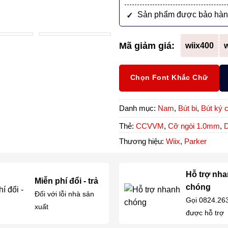
Sản phẩm được bảo hàn
Mã giảm giá:
wiix400
w
Chọn Font Khắc Chữ
Danh mục:
Nam
,
Bút bi
,
Bút ký 
Thẻ:
CCVVM
,
Cỡ ngòi 1.0mm
,
Thương hiệu:
Wiix
,
Parker
Hỗ trợ nh
Miễn phí đổi - trả
chóng
Đối với lỗi nhà sản
Gọi 0824.26
xuất
được hỗ trợ