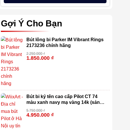
Gợi Ý Cho Bạn
Bút lông bi Parker IM Vibrant Rings
2173236 chính hãng
2.250.000
₫
1.850.000
₫
-18%
Bút bi ký tên cao cấp Pilot CT 74
màu xanh navy mạ vàng 14k (sản
xuất 100% tại Nhật Bản)
5.750.000
₫
4.950.000
₫
-14%