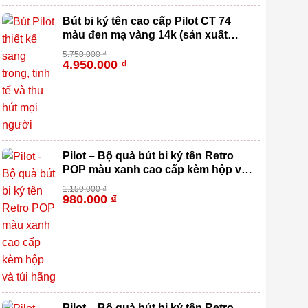
Bút bi ký tên cao cấp Pilot CT 74
màu đen mạ vàng 14k (sản xuất
100% tại Nhật Bản)
5.750.000
₫
4.950.000
₫
-14%
Pilot – Bộ quà bút bi ký tên Retro
POP màu xanh cao cấp kèm hộp và
túi hãng
1.150.000
₫
980.000
₫
-15%
Pilot – Bộ quà bút bi ký tên Retro