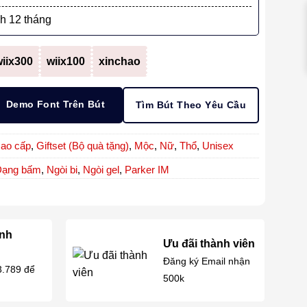
h 12 tháng
iix300
wiix100
xinchao
Demo Font Trên Bút
Tìm Bút Theo Yêu Cầu
cao cấp
,
Giftset (Bộ quà tặng)
,
Mộc
,
Nữ
,
Thổ
,
Unisex
Dạng bấm
,
Ngòi bi
,
Ngòi gel
,
Parker IM
anh
Ưu đãi thành viên
Đăng ký Email nhận
3.789 để
500k