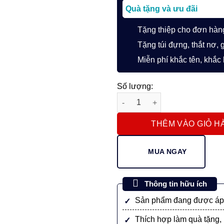
Quà tặng và ưu đãi
Tặng thiệp cho đơn hàn
Tặng túi đựng, thắt nơ, 
Miễn phí khắc tên, khắc
Số lượng:
Bộ quà bút ký chủ đề “Cá Ché
THÊM VÀO GIỎ H
MUA NGAY
Thông tin hữu ích
Sản phẩm đang được áp 
Thích hợp làm quà tặng, 