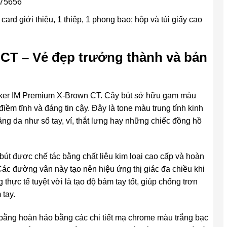
975656
card giới thiệu, 1 thiệp, 1 phong bao; hộp và túi giấy cao
CT – Vẻ đẹp trưởng thành và bản
er IM Premium X-Brown CT. Cây bút sở hữu gam màu
ềm tĩnh và đáng tin cậy. Đây là tone màu trung tính kinh
ng da như sổ tay, ví, thắt lưng hay những chiếc đồng hồ
bút được chế tác bằng chất liệu kim loại cao cấp và hoàn
 Các đường vân này tạo nên hiệu ứng thị giác đa chiều khi
thực tế tuyệt vời là tạo độ bám tay tốt, giúp chống trơn
 tay.
ằng hoàn hảo bằng các chi tiết mạ chrome màu trắng bạc