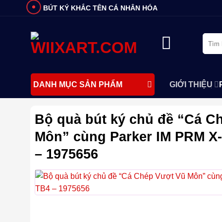
Bỏ
BÚT KÝ KHẮC TÊN CÁ NHÂN HÓA
qua
nội
Tìm
dung
kiếm:
GIỚI THIỆU
DANH MỤC SẢN PHẨM
Bộ quà bút ký chủ đề “Cá C
Môn” cùng Parker IM PRM X
– 1975656