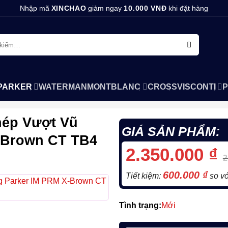
Nhập mã
XINCHAO
giảm ngay
10.000 VNĐ
khi đặt hàng
PARKER
WATERMAN
MONTBLANC
CROSS
VISCONTI
P
hép Vượt Vũ
GIÁ SẢN PHẨM:
-Brown CT TB4
2.350.000
₫
2
600.000
₫
Tiết kiệm:
so vớ
Tình trạng:
Mới