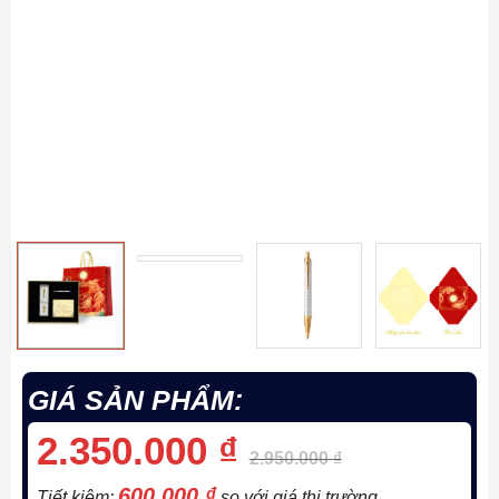
GIÁ SẢN PHẨM:
2.350.000
₫
2.950.000
₫
600.000
₫
Tiết kiệm:
so với giá thị trường