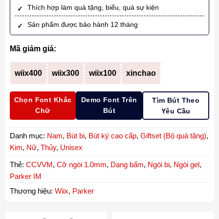
Thích hợp làm quà tặng, biếu, quà sự kiện
Sản phẩm được bảo hành 12 tháng
Mã giảm giá:
wiix400
wiix300
wiix100
xinchao
Chọn Font Khắc
Demo Font Trên
Tìm Bút Theo
Chữ
Bút
Yêu Cầu
Danh mục:
Nam
,
Bút bi
,
Bút ký cao cấp
,
Giftset (Bộ quà tặng)
,
Kim
,
Nữ
,
Thủy
,
Unisex
Thẻ:
CCVVM
,
Cỡ ngòi 1.0mm
,
Dạng bấm
,
Ngòi bi
,
Ngòi gel
,
Parker IM
Thương hiệu:
Wiix
,
Parker