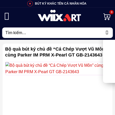
Bỏ
BÚT KÝ KHẮC TÊN CÁ NHÂN HÓA
qua
nội
dung
Tìm
kiếm:
Bộ quà bút ký chủ đề “Cá Chép Vượt Vũ Môn”
cùng Parker IM PRM X-Pearl GT GB-2143643