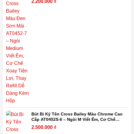
2.200.000
₫
Bút Bi Ký Tên Cross Bailey Màu Chrome Cao
Cấp AT0452S-6 – Ngòi M Viết Êm, Cơ Chế
Xoay Tiện Lợi, Thay Refill Dễ Dàng Kèm Hộp
2.500.000
₫