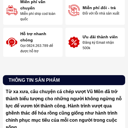
Miễn phí vẫn
Miễn phí đổi - trả
chuyển
Đối với lỗi nhà sản xuất
Miễn phí ship cod toàn
quốc
Hỗ trợ nhanh
Ưu đãi thành viên
chóng
Đăng ký Email nhận
Gọi 0824.263.789 để
500k
được hỗ trợ
THÔNG TIN SẢN PHẨM
Từ xa xưa, câu chuyện cá chép vượt Vũ Môn đã trở
thành biểu tượng cho những người không ngừng nỗ
lực để vươn tới thành công. Hành trình vượt qua
ghềnh thác để hóa rồng cũng giống như hành trình
chinh phục mục tiêu của mỗi con người trong cuộc
sống.