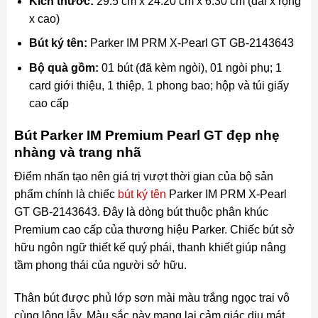
Kích thước:
29.5 cm x 24.20 cm x 6.30 cm (dài x rộng
x cao)
Bút ký tên:
Parker IM PRM X-Pearl GT GB-2143643
Bộ quà gồm:
01 bút (đã kèm ngòi), 01 ngòi phụ; 1
card giới thiệu, 1 thiệp, 1 phong bao; hộp và túi giấy
cao cấp
Bút Parker IM Premium Pearl GT đẹp nhẹ
nhàng và trang nhã
Điểm nhấn tạo nên giá trị vượt thời gian của bộ sản
phẩm chính là chiếc
bút ký tên
Parker IM PRM X-Pearl
GT GB-2143643. Đây là dòng bút thuộc phân khúc
Premium cao cấp của thương hiệu Parker. Chiếc bút sở
hữu ngôn ngữ thiết kế quý phái, thanh khiết giúp nâng
tầm phong thái của người sở hữu.
Thân bút được phủ lớp sơn mài màu trắng ngọc trai vô
cùng lộng lẫy. Màu sắc này mang lại cảm giác dịu mát,