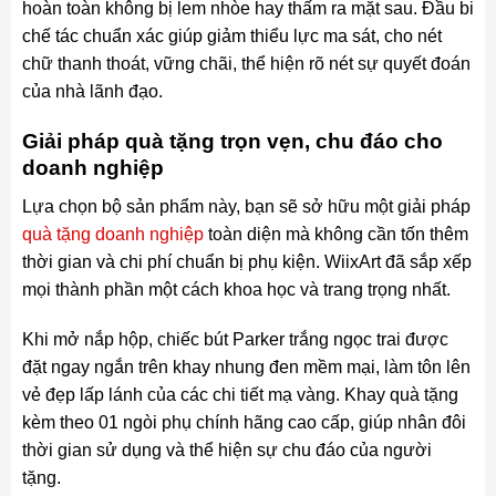
hoàn toàn không bị lem nhòe hay thấm ra mặt sau. Đầu bi
chế tác chuẩn xác giúp giảm thiểu lực ma sát, cho nét
chữ thanh thoát, vững chãi, thể hiện rõ nét sự quyết đoán
của nhà lãnh đạo.
Giải pháp quà tặng trọn vẹn, chu đáo cho
doanh nghiệp
Lựa chọn bộ sản phẩm này, bạn sẽ sở hữu một giải pháp
quà tặng doanh nghiệp
toàn diện mà không cần tốn thêm
thời gian và chi phí chuẩn bị phụ kiện. WiixArt đã sắp xếp
mọi thành phần một cách khoa học và trang trọng nhất.
Khi mở nắp hộp, chiếc bút Parker trắng ngọc trai được
đặt ngay ngắn trên khay nhung đen mềm mại, làm tôn lên
vẻ đẹp lấp lánh của các chi tiết mạ vàng. Khay quà tặng
kèm theo 01 ngòi phụ chính hãng cao cấp, giúp nhân đôi
thời gian sử dụng và thể hiện sự chu đáo của người
tặng.