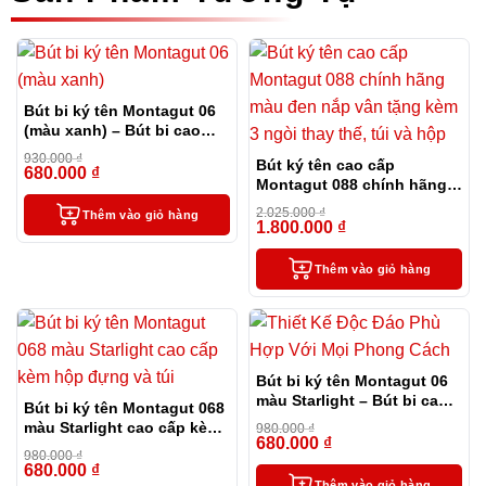
Bút bi ký tên Montagut 06
(màu xanh) – Bút bi cao
cấp làm quà tặng sếp
930.000
₫
Bút ký tên cao cấp
680.000
₫
-27%
Montagut 088 chính hãng
màu đen nắp vân tặng kèm
2.025.000
₫
Thêm vào giỏ hàng
3 ngòi thay thế, túi và hộp
1.800.000
₫
-11%
Thêm vào giỏ hàng
Bút bi ký tên Montagut 06
màu Starlight – Bút bi cao
Bút bi ký tên Montagut 068
cấp làm quà tặng sếp
màu Starlight cao cấp kèm
980.000
₫
680.000
₫
hộp đựng và túi
-31%
980.000
₫
680.000
₫
-31%
Thêm vào giỏ hàng