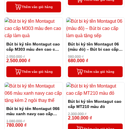
Thêm vào giỏ hàng
Bút bi ký tên Montagut cao
Bút bi ký tên Montagut 06
cấp M303 màu đen cao cấp
(màu đỏ) – Bút bi cao cấp
làm quà
làm quà tặng sếp
2.950.000
₫
980.000
₫
2.500.000
₫
680.000
₫
-15%
-31%
Thêm vào giỏ hàng
Thêm vào giỏ hàng
Bút bi ký tên Montagut cao
cấp MT210 màu đỏ
Bút bi ký tên Montagut 066
màu xanh navy cao cấp
2.300.000
₫
2.100.000
₫
tặng kèm 2 ngòi thay thế
-9%
1.080.000
₫
780.000
₫
-28%
Thêm vào giỏ hàng