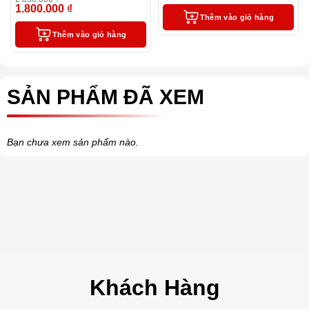
ngòi, túi và hộp
1.800.000
₫
-12%
Thêm vào giỏ hàng
Thêm vào giỏ hàng
SẢN PHẨM ĐÃ XEM
Bạn chưa xem sản phẩm nào.
Khách Hàng