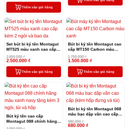
Thêm vào giỏ hàng
Set bút bi ký tên Montagut
Bút bi ký tên Montagut cao
MT525 màu xanh cao cấp
cấp MT150 Carbon màu
kèm 2 ngòi và bao da
xanh
2.850.000
₫
1.750.000
₫
2.500.000
₫
1.500.000
₫
-12%
-14%
Thêm vào giỏ hàng
Thêm vào giỏ hàng
Bút bi ký tên Montagut 068
màu bạc dập vân cao cấp
Bút ký tên cao cấp
(kèm hộp đựng và túi)
Montagut 088 chính hãng
980.000
₫
680.000
₫
màu xanh navy tặng kèm 3
-31%
2.050.000
₫