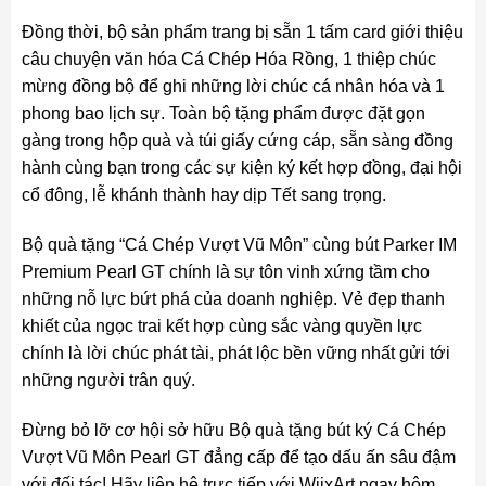
Đồng thời, bộ sản phẩm trang bị sẵn 1 tấm card giới thiệu
câu chuyện văn hóa Cá Chép Hóa Rồng, 1 thiệp chúc
mừng đồng bộ để ghi những lời chúc cá nhân hóa và 1
phong bao lịch sự. Toàn bộ tặng phẩm được đặt gọn
gàng trong hộp quà và túi giấy cứng cáp, sẵn sàng đồng
hành cùng bạn trong các sự kiện ký kết hợp đồng, đại hội
cổ đông, lễ khánh thành hay dịp Tết sang trọng.
Bộ quà tặng “Cá Chép Vượt Vũ Môn” cùng bút Parker IM
Premium Pearl GT chính là sự tôn vinh xứng tầm cho
những nỗ lực bứt phá của doanh nghiệp. Vẻ đẹp thanh
khiết của ngọc trai kết hợp cùng sắc vàng quyền lực
chính là lời chúc phát tài, phát lộc bền vững nhất gửi tới
những người trân quý.
Đừng bỏ lỡ cơ hội sở hữu Bộ quà tặng bút ký Cá Chép
Vượt Vũ Môn Pearl GT đẳng cấp để tạo dấu ấn sâu đậm
với đối tác! Hãy liên hệ trực tiếp với WiixArt ngay hôm