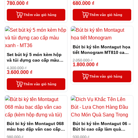
780.000
₫
680.000
₫
-28%
-31%
Thêm vào giỏ hàng
Thêm vào giỏ hàng
Bút bi ký tên Montagut họa
tiết Monogram MT810 cao
Set bút ký 5 món kèm hộp
cấp (màu đen)
và túi đựng cao cấp màu
2.050.000
₫
1.800.000
₫
xanh – MT36
-12%
4.300.000
₫
3.600.000
₫
-16%
Thêm vào giỏ hàng
Thêm vào giỏ hàng
Bút bi ký tên Montagut 068
Bút bi ký tên Montagut 06 –
màu bạc dập vân cao cấp
Bút bi cao cấp làm quà
(kèm hộp đựng và túi)
tặng sếp
980.000
₫
930.000
₫