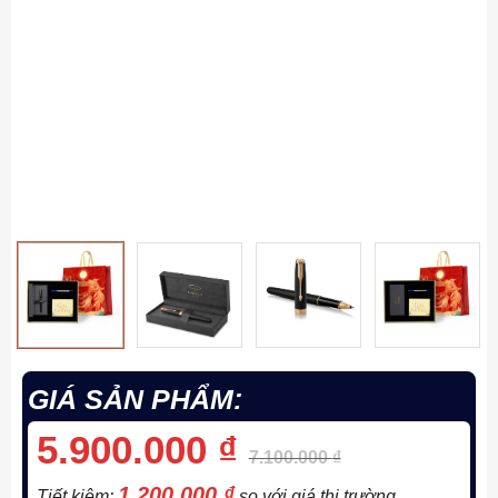
GIÁ SẢN PHẨM:
5.900.000
₫
7.100.000
₫
1.200.000
₫
Tiết kiệm:
so với giá thị trường