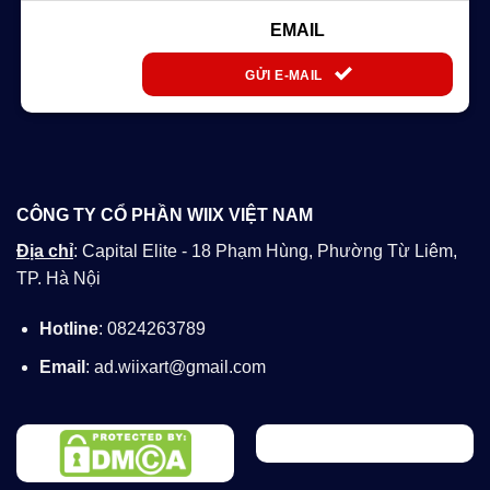
EMAIL
GỬI E-MAIL
CÔNG TY CỔ PHẦN WIIX VIỆT NAM
Địa chỉ
: Capital Elite - 18 Phạm Hùng, Phường Từ Liêm,
TP. Hà Nội
Hotline
: 0824263789
Email
: ad.wiixart@gmail.com