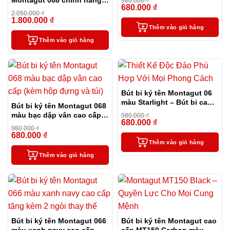
980.000
₫
680.000
₫
màu xanh navy tặng kèm 3
-31%
2.050.000
₫
ngòi, túi và hộp
1.800.000
₫
-12%
Thêm vào giỏ hàng
Thêm vào giỏ hàng
Bút bi ký tên Montagut 06
màu Starlight – Bút bi cao
Bút bi ký tên Montagut 068
cấp làm quà tặng sếp
màu bạc dập vân cao cấp
980.000
₫
680.000
₫
(kèm hộp đựng và túi)
-31%
980.000
₫
680.000
₫
-31%
Thêm vào giỏ hàng
Thêm vào giỏ hàng
Bút bi ký tên Montagut 066
Bút bi ký tên Montagut cao