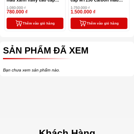
màu xanh navy cao cấp
cấp MT150 Carbon màu
tặng kèm 2 ngòi thay thế
đen
1.080.000
₫
1.750.000
₫
780.000
₫
1.500.000
₫
-28%
-14%
Thêm vào giỏ hàng
Thêm vào giỏ hàng
SẢN PHẨM ĐÃ XEM
Bạn chưa xem sản phẩm nào.
Khách Hàng