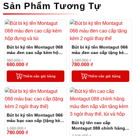
Sản Phẩm Tương Tự
Bút bi ký tên Montagut 068
Bút bi ký tên Montagut 066
màu đen cao cấp kèm hộp
màu đen cao cấp tặng kèm
đựng và túi
2 ngòi thay thế
980.000
₫
1.080.000
₫
680.000
₫
780.000
₫
-31%
-28%
Thêm vào giỏ hàng
Thêm vào giỏ hàng
Bút bi ký tên Montagut 066
màu bạc cao cấp (tặng kèm
Bút ký tên cao cấp
2 ngòi thay thế)
Montagut 088 chính hãng
1.080.000
₫
780.000
₫
-28%
màu đen nắp vân tặng kèm