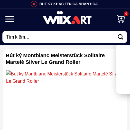
Bỏ
BÚT KÝ KHẮC TÊN CÁ NHÂN HÓA
qua
nội
dung
Tìm
kiếm:
Bút ký Montblanc Meisterstück Solitaire
Martelé Silver Le Grand Roller