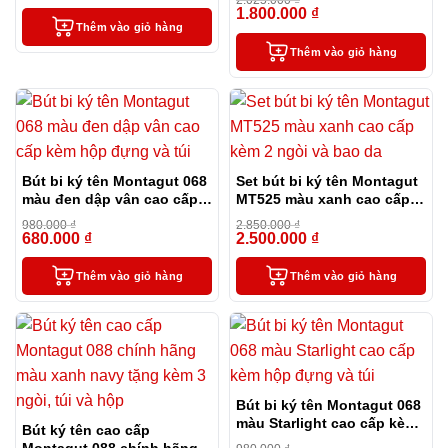
2.025.000
₫
3 ngòi thay thế, túi và hộp
1.800.000
₫
-11%
Thêm vào giỏ hàng
Thêm vào giỏ hàng
Bút bi ký tên Montagut 068
Set bút bi ký tên Montagut
màu đen dập vân cao cấp
MT525 màu xanh cao cấp
kèm hộp đựng và túi
kèm 2 ngòi và bao da
980.000
₫
2.850.000
₫
680.000
₫
2.500.000
₫
-31%
-12%
Thêm vào giỏ hàng
Thêm vào giỏ hàng
Bút bi ký tên Montagut 068
màu Starlight cao cấp kèm
Bút ký tên cao cấp
hộp đựng và túi
Montagut 088 chính hãng