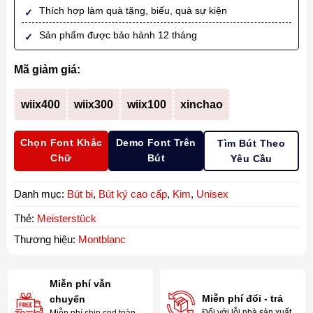
Thích hợp làm quà tặng, biếu, quà sự kiện
Sản phẩm được bảo hành 12 tháng
Mã giảm giá:
wiix400
wiix300
wiix100
xinchao
Chọn Font Khắc
Demo Font Trên
Tìm Bút Theo
Chữ
Bút
Yêu Cầu
Danh mục:
Bút bi
,
Bút ký cao cấp
,
Kim
,
Unisex
Thẻ:
Meisterstück
Thương hiệu:
Montblanc
Miễn phí vẫn
Miễn phí đổi - trả
chuyển
Đối với lỗi nhà sản xuất