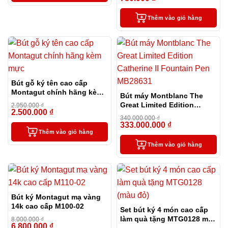
Thêm vào giỏ hàng
Bút gỗ ký tên cao cấp
Montagut chính hãng kèm
Bút máy Montblanc The
mực
Great Limited Edition
2.950.000
₫
2.500.000
₫
-15%
Catherine II Fountain Pen
340.000.000
₫
MB28631
333.000.000
₫
-2%
Thêm vào giỏ hàng
Thêm vào giỏ hàng
Bút ký Montagut mạ vàng
14k cao cấp M100-02
Set bút ký 4 món cao cấp
làm quà tặng MTG0128 màu
8.000.000
₫
6.800.000
₫
-15%