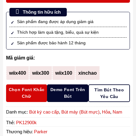
Thông tin hữu ích
Sản phẩm đang được áp dụng giảm giá
Thích hợp làm quà tặng, biếu, quà sự kiện
Sản phẩm được bảo hành 12 tháng
Mã giảm giá:
wiix400
wiix300
wiix100
xinchao
Chọn Font Khắc
Demo Font Trên
Tìm Bút Theo
Chữ
Bút
Yêu Cầu
Danh mục:
Bút ký cao cấp
,
Bút máy (Bút mực)
,
Hỏa
,
Nam
Thẻ:
PK12900k
Thương hiệu:
Parker