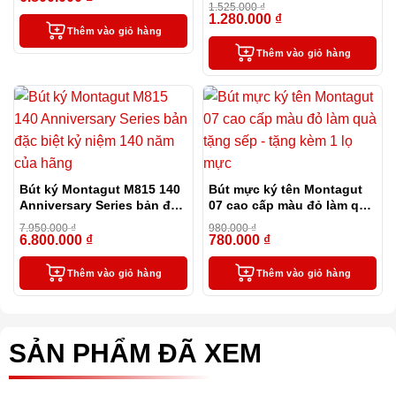
đỏ
1.525.000
₫
1.280.000
₫
-16%
Thêm vào giỏ hàng
Thêm vào giỏ hàng
Bút ký Montagut M815 140
Bút mực ký tên Montagut
Anniversary Series bản đặc
07 cao cấp màu đỏ làm quà
biệt kỷ niệm 140 năm của
tặng sếp – tặng kèm 1 lọ
7.950.000
₫
980.000
₫
hãng
mực
6.800.000
₫
780.000
₫
-14%
-20%
Thêm vào giỏ hàng
Thêm vào giỏ hàng
SẢN PHẨM ĐÃ XEM