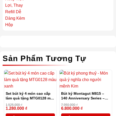
Sản Phẩm Tương Tự
Set bút ký 4 món cao cấp
Bút ký Montagut M815 –
làm quà tặng MTG0128 màu
140 Anniversary Series –
xanh
phiên bản đặc biệt kỷ niệm
1.525.000
₫
7.950.000
₫
140 năm của hãng
1.280.000
₫
6.800.000
₫
-16%
-14%