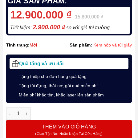
GIÁ SẢN PHẨM:
12.900.000
₫
15.800.000
₫
2.900.000
₫
Tiết kiệm:
so với giá thị trường
Tình trạng:
Mới
Sản phẩm:
Kèm hộp và túi giấy
Quà tặng và ưu đãi
Tặng thiệp cho đơn hàng quà tặng
Tặng túi đựng, thắt nơ, gói quà miễn phí
Miễn phí khắc tên, khắc laser lên sản phẩm
Bộ quà tặng bút ký cao cấp Parker bản đặc biệt Sonnet Drago
THÊM VÀO GIỎ HÀNG