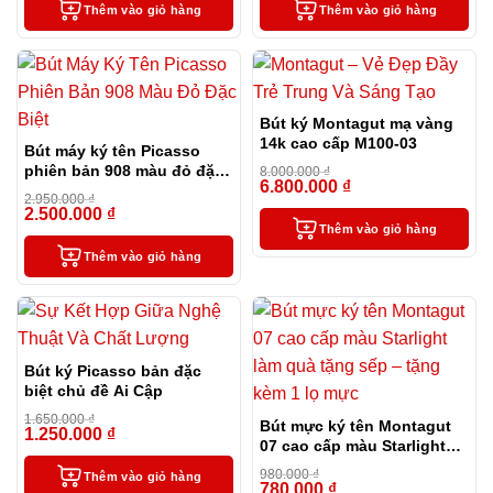
Thêm vào giỏ hàng
Thêm vào giỏ hàng
Bút ký Montagut mạ vàng
14k cao cấp M100-03
Bút máy ký tên Picasso
phiên bản 908 màu đỏ đặc
8.000.000
₫
6.800.000
₫
biệt
-15%
2.950.000
₫
2.500.000
₫
-15%
Thêm vào giỏ hàng
Thêm vào giỏ hàng
Bút ký Picasso bản đặc
biệt chủ đề Ai Cập
1.650.000
₫
Bút mực ký tên Montagut
1.250.000
₫
-24%
07 cao cấp màu Starlight
làm quà tặng sếp – tặng
980.000
₫
Thêm vào giỏ hàng
kèm 1 lọ mực
780.000
₫
-20%