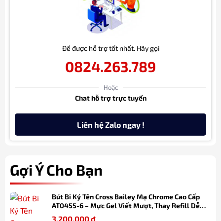
Để được hỗ trợ tốt nhất. Hãy gọi
0824.263.789
Hoặc
Chat hỗ trợ trực tuyến
Liên hệ Zalo ngay !
Gợi Ý Cho Bạn
Bút Bi Ký Tên Cross Bailey Mạ Chrome Cao Cấp
AT0455-6 – Mực Gel Viết Mượt, Thay Refill Dễ
Dàng, Kèm Hộp Quà
3.200.000
₫