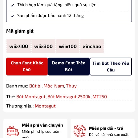
Thích hợp làm quà tặng, biếu, quà sự kiện
Sản phẩm được bảo hành 12 tháng
Mã giảm giá:
wiix400
wiix300
wiix100
xinchao
Chọn Font Khắc
Demo Font Trên
Tìm Bút Theo Yêu
Chữ
Bút
Cầu
Danh mục:
Bút bi
,
Mộc
,
Nam
,
Thủy
Thẻ:
Bút Montagut
,
Bút Montagut 2500k
,
MT250
Thương hiệu:
Montagut
Miễn phí vẫn chuyển
Miễn phí đổi - trả
Miễn phí ship cod toàn
Đối với lỗi nhà sản xuất
quốc