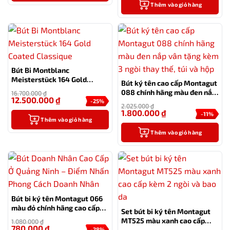
Thêm vào giỏ hàng
Bút Bi Montblanc
Meisterstück 164 Gold
Bút ký tên cao cấp Montagut
Coated Classique
088 chính hãng màu đen nắp
16.700.000
₫
12.500.000
₫
vân tặng kèm 3 ngòi thay
-25%
2.025.000
₫
thế, túi và hộp
1.800.000
₫
-11%
Thêm vào giỏ hàng
Thêm vào giỏ hàng
Bút bi ký tên Montagut 066
màu đỏ chính hãng cao cấp
Set bút bi ký tên Montagut
tặng kèm 2 ngòi thay thế
MT525 màu xanh cao cấp
1.080.000
₫
780.000
₫
kèm 2 ngòi và bao da
-28%