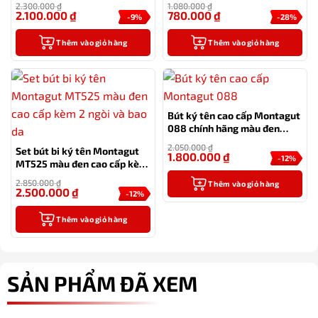
2.300.000
₫
1.080.000
₫
2.100.000
₫
780.000
₫
-9%
-28%
Thêm vào giỏ hàng
Thêm vào giỏ hàng
Bút ký tên cao cấp Montagut
088 chính hãng màu đen
tặng kèm 3 ngòi, túi và hộp
2.050.000
₫
Set bút bi ký tên Montagut
1.800.000
₫
-12%
MT525 màu đen cao cấp kèm
2 ngòi và bao da
2.850.000
₫
Thêm vào giỏ hàng
2.500.000
₫
-12%
Thêm vào giỏ hàng
SẢN PHẨM ĐÃ XEM