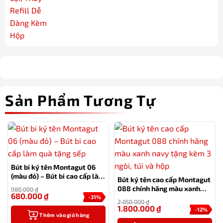
Sản Phẩm Tương Tự
Bút bi ký tên Montagut 06
(màu đỏ) – Bút bi cao cấp làm
Bút ký tên cao cấp Montagut
quà tặng sếp
088 chính hãng màu xanh
980.000
₫
680.000
₫
navy tặng kèm 3 ngòi, túi và
-31%
2.050.000
₫
hộp
1.800.000
₫
-12%
Thêm vào giỏ hàng