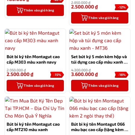
2.850.000
₫
2.500.000
₫
-12%
Thêm vào giỏ hàng
Thêm vào giỏ hàng
Bút bi ký tên Montagut cao
Set bút ký 5 món kèm hộp và
cấp M303 màu xanh navy
túi đựng cao cấp màu xanh –
MT36
2.950.000
₫
4.300.000
₫
2.500.000
₫
3.600.000
₫
-15%
-16%
Thêm vào giỏ hàng
Thêm vào giỏ hàng
Bút bi ký tên Montagut cao
Bút bi ký tên Montagut 066
cấp MT210 màu xanh
màu bạc cao cấp (tặng kèm 2
ngòi thay thế)