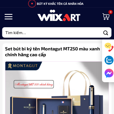
Bỏ
BÚT KÝ KHẮC TÊN CÁ NHÂN HÓA
qua
nội
dung
Tìm
kiếm:
Set bút bi ký tên Montagut MT250 màu xanh
chính hãng cao cấp