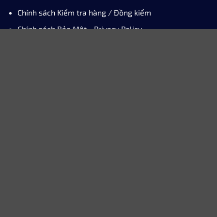
CÔNG TY CỔ PHẦN WIIX VIỆT NAM
Địa chỉ
: Capital Elite - 18 Phạm Hùng, Phường Từ Liêm, TP.
Hà Nội
Hotline
: 0824263789
Email
: ad.wiixart@gmail.com
Chính sách
Chính sách Vận chuyển và Giao hàng
Chính sách Đổi trả và Hoàn Tiền