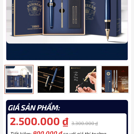
GIÁ SẢN PHẨM:
2.500.000
₫
3.300.000
₫
800.000
₫
Tiết kiệm:
so với giá thị trường