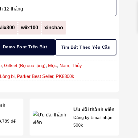
h 12 tháng
iix300
wiix100
xinchao
Demo Font Trên Bút
Tìm Bút Theo Yêu Cầu
p
,
Giftset (Bộ quà tặng)
,
Mộc
,
Nam
,
Thủy
Lông bi
,
Parker Best Seller
,
PK8800k
anh
Ưu đãi thành viên
Đăng ký Email nhận
3.789 để
500k