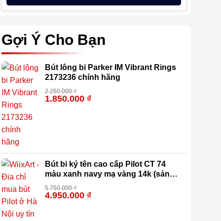
Gợi Ý Cho Bạn
Bút lông bi Parker IM Vibrant Rings
2173236 chính hãng
2.250.000
₫
1.850.000
₫
-18%
Bút bi ký tên cao cấp Pilot CT 74
màu xanh navy mạ vàng 14k (sản
xuất 100% tại Nhật Bản)
5.750.000
₫
4.950.000
₫
-14%