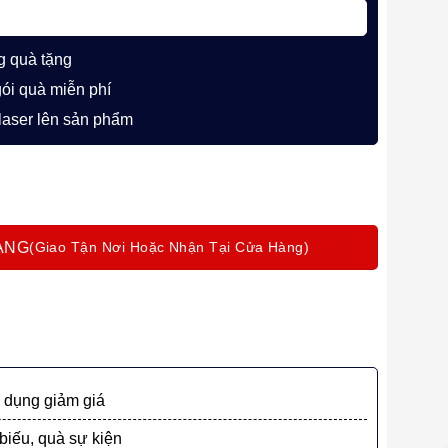
g quà tặng
gói quà miễn phí
 laser lên sản phẩm
PK529 MBlack mạ vàng 18k cao cấp làm quà số lượng
ÀNG
dụng giảm giá
biếu, quà sự kiện