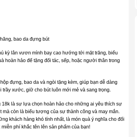
p hãng, bao da đựng bút
hú kỳ lân vươn mình bay cao hướng tới mặt trăng, biểu
 hoàn hảo để tặng đối tác, sếp, hoặc người thân trong
 hộp đựng, bao da và ngòi tặng kèm, giúp bạn dễ dàng
 trầy xước, giữ cho bút luôn mới mẻ và sang trọng.
18k là sự lựa chọn hoàn hảo cho những ai yêu thích sự
ết mà còn là biểu tượng của sự thành công và may mắn.
ng khách hàng khó tính nhất, là món quà ý nghĩa cho đối
x miễn phí khắc tên lên sản phẩm của bạn!