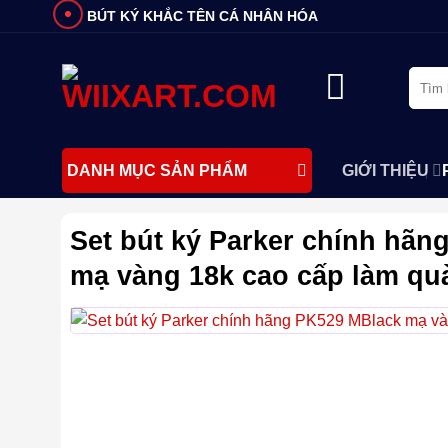
Bỏ
BÚT KÝ KHẮC TÊN CÁ NHÂN HÓA
qua
nội
Tìm
dung
kiếm:
GIỚI THIỆU
DANH MỤC SẢN PHẨM
Set bút ký Parker chính hã
mạ vàng 18k cao cấp làm qu