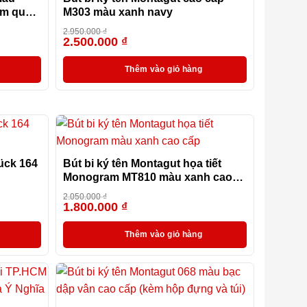
làm quà
M303 màu xanh navy
2.950.000
₫
2.500.000
₫
-31%
-15%
Thêm vào giỏ hàng
ück 164
Bút bi ký tên Montagut họa tiết
Monogram MT810 màu xanh cao
cấp
2.050.000
₫
1.800.000
₫
-25%
-12%
Thêm vào giỏ hàng