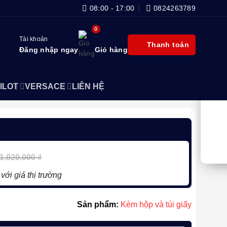
08:00 - 17:00
0824263789
Tài khoản
Thanh toán
Đăng nhập ngay
Giỏ hàng
ILOT
VERSACE
LIÊN HỆ
1.020.000
₫
với giá thị trường
Sản phẩm:
Kèm hộp và túi giấy