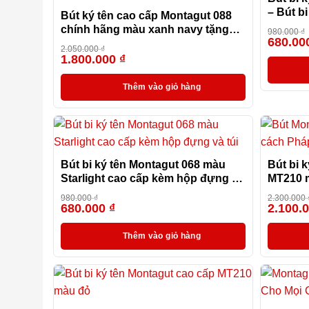
– Bút b
Bút ký tên cao cấp Montagut 088
chính hãng màu xanh navy tặng
980.000
₫
680.00
kèm 3 ngòi, túi và hộp
2.050.000
₫
1.800.000
₫
-12%
Thêm vào giỏ hàng
Bút bi ký tên Montagut 068 màu
Bút bi 
Starlight cao cấp kèm hộp đựng và
MT210 
túi
980.000
₫
2.300.000
680.000
₫
2.100.
-31%
Thêm vào giỏ hàng