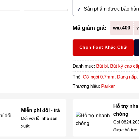
Sản phẩm được bảo hàn
Mã giảm giá:
wiix400
w
Chọn Font Khắc Chữ
Danh mục:
Bút bi
,
Bút ký cao cấ
Thẻ:
Cỡ ngòi 0.7mm
,
Dạng nắp
,
Thương hiệu:
Parker
Hỗ trợ nh
Miễn phí đổi - trả
chóng
Đối với lỗi nhà sản
Gọi 0824.26
xuất
được hỗ trợ