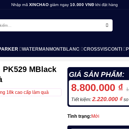
Nhập mã
XINCHAO
giảm ngay
10.000 VNĐ
khi đặt hàng
PARKER
WATERMAN
MONTBLANC
CROSS
VISCONTI
P
ng PK529 MBlack
GIÁ SẢN PHẨM:
à
8.800.000
₫
1
2.220.000
₫
Tiết kiệm:
so 
Tình trạng:
Mới