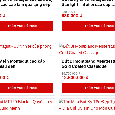
i cao cấp làm quà tặng sếp
Starlight – Bút bi cao cấp 
tặng sếp
980.000
₫
0
₫
680.000
₫
-31%
Thêm vào giỏ hàng
Thêm vào giỏ hàng
ký tên Montagut cao cấp
Bút Bi Montblanc Meisterst
màu đen
Gold Coated Classique
₫
16.700.000
₫
000
₫
12.500.000
₫
-9%
Thêm vào giỏ hàng
Thêm vào giỏ hàng