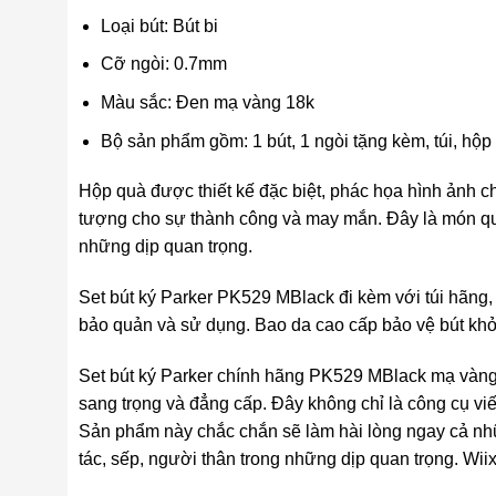
Loại bút: Bút bi
Cỡ ngòi: 0.7mm
Màu sắc: Đen mạ vàng 18k
Bộ sản phẩm gồm: 1 bút, 1 ngòi tặng kèm, túi, hộ
Hộp quà được thiết kế đặc biệt, phác họa hình ảnh c
tượng cho sự thành công và may mắn. Đây là món quà
những dịp quan trọng.
Set bút ký Parker PK529 MBlack đi kèm với túi hãng,
bảo quản và sử dụng. Bao da cao cấp bảo vệ bút khỏi
Set bút ký Parker chính hãng PK529 MBlack mạ vàng 
sang trọng và đẳng cấp. Đây không chỉ là công cụ vi
Sản phẩm này chắc chắn sẽ làm hài lòng ngay cả nhữ
tác, sếp, người thân trong những dịp quan trọng. Wii