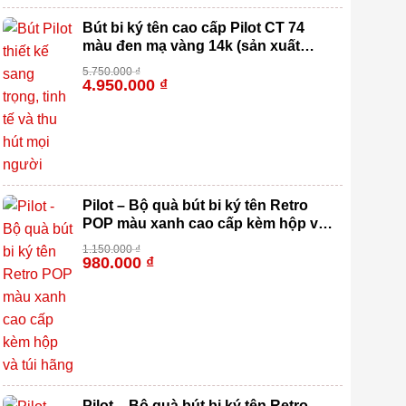
Bút bi ký tên cao cấp Pilot CT 74
màu đen mạ vàng 14k (sản xuất
100% tại Nhật Bản)
5.750.000
₫
4.950.000
₫
-14%
Pilot – Bộ quà bút bi ký tên Retro
POP màu xanh cao cấp kèm hộp và
túi hãng
1.150.000
₫
980.000
₫
-15%
Pilot – Bộ quà bút bi ký tên Retro