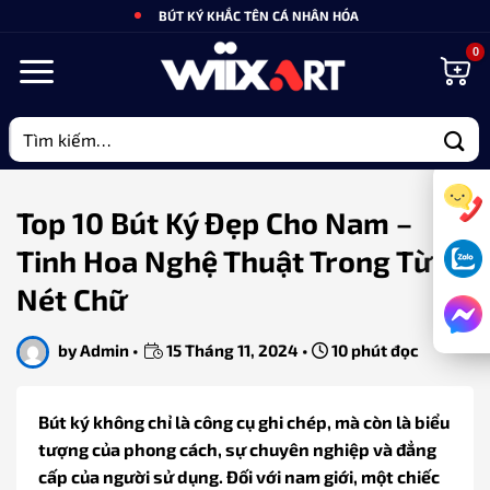
Bỏ
BÚT KÝ KHẮC TÊN CÁ NHÂN HÓA
qua
nội
dung
Tìm
kiếm:
Top 10 Bút Ký Đẹp Cho Nam –
Tinh Hoa Nghệ Thuật Trong Từng
Nét Chữ
by
Admin
•
15 Tháng 11, 2024
•
10 phút đọc
Bút ký không chỉ là công cụ ghi chép, mà còn là biểu
tượng của phong cách, sự chuyên nghiệp và đẳng
cấp của người sử dụng. Đối với nam giới, một chiếc