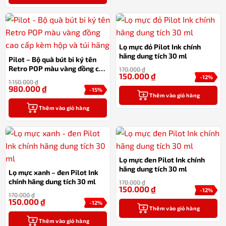
Lọ mực đỏ Pilot Ink chính
hãng dung tích 30 ml
Pilot – Bộ quà bút bi ký tên
Retro POP màu vàng đồng cao
170.000
₫
150.000
₫
cấp kèm hộp và túi hãng
-12%
1.150.000
₫
980.000
₫
-15%
Thêm vào giỏ hàng
Thêm vào giỏ hàng
Lọ mực đen Pilot Ink chính
hãng dung tích 30 ml
Lọ mực xanh – đen Pilot Ink
chính hãng dung tích 30 ml
170.000
₫
150.000
₫
-12%
170.000
₫
150.000
₫
-12%
Thêm vào giỏ hàng
Thêm vào giỏ hàng