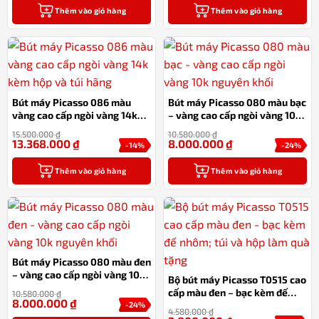
Thêm vào giỏ hàng
Thêm vào giỏ hàng
Bút máy Picasso 086 màu
Bút máy Picasso 080 màu bạc
vàng cao cấp ngòi vàng 14k
– vàng cao cấp ngòi vàng 10k
kèm hộp và túi hãng
nguyên khối
15.500.000
₫
10.580.000
₫
13.368.000
₫
8.000.000
₫
-14%
-24%
Thêm vào giỏ hàng
Thêm vào giỏ hàng
Bút máy Picasso 080 màu đen
– vàng cao cấp ngòi vàng 10k
Bộ bút máy Picasso T0515 cao
nguyên khối
cấp màu đen – bạc kèm đế
10.580.000
₫
8.000.000
₫
nhôm; túi và hộp làm quà tặng
-24%
4.580.000
₫