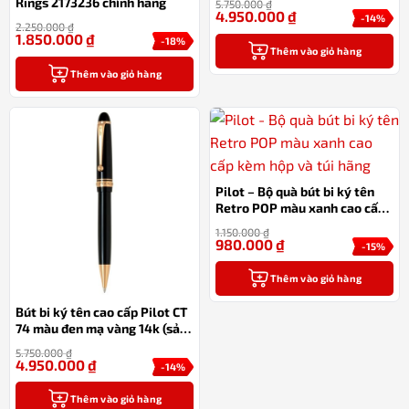
Rings 2173236 chính hãng
5.750.000
₫
Bản)
4.950.000
₫
-14%
2.250.000
₫
1.850.000
₫
-18%
Thêm vào giỏ hàng
Thêm vào giỏ hàng
Pilot – Bộ quà bút bi ký tên
Retro POP màu xanh cao cấp
kèm hộp và túi hãng
1.150.000
₫
980.000
₫
-15%
Thêm vào giỏ hàng
Bút bi ký tên cao cấp Pilot CT
74 màu đen mạ vàng 14k (sản
xuất 100% tại Nhật Bản)
5.750.000
₫
4.950.000
₫
-14%
Thêm vào giỏ hàng