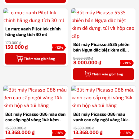
Lọ mực xanh Pilot Ink chính
hãng dung tích 30 ml
170.000
₫
Bút máy Picasso 5535 phiên
150.000
₫
-12%
bản Ngựa đặc biệt kèm đế
đựng, túi và hộp cao cấp
9.850.000
₫
Thêm vào giỏ hàng
8.000.000
₫
-19%
Thêm vào giỏ hàng
Bút máy Picasso 086 màu đen
Bút máy Picasso 086 màu
cao cấp ngòi vàng 14k kèm
xanh cao cấp ngòi vàng 14k
hộp và túi hãng
kèm hộp và túi hãng
15.500.000
₫
15.500.000
₫
13.368.000
₫
13.368.000
₫
-14%
-14%