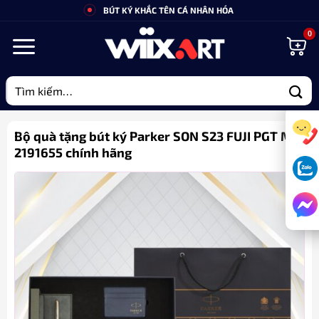
Bỏ
BÚT KÝ KHẮC TÊN CÁ NHÂN HÓA
qua
nội
dung
Tìm
kiếm:
Bộ quà tặng bút ký Parker SON S23 FUJI PGT M –
2191655 chính hãng