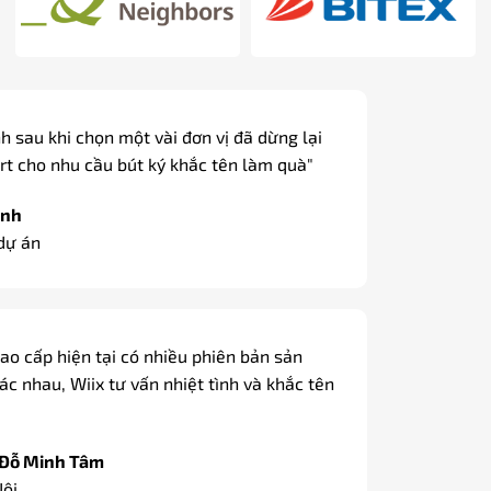
"Các dòng bút ký cao cấp được khắc tên miễn phí,
có gói quà và thắt nơ đẹp mắt, thích hợp làm quà
tặng, quà biếu."
Đỗ Cao Duy
Sale / Hà Nội
"Dòng bút ký tại Wiix có bản mạ vàng, ngòi vàng
18k sang trọng dùng làm quà biếu các đối tác của
công ty."
Minh Châu