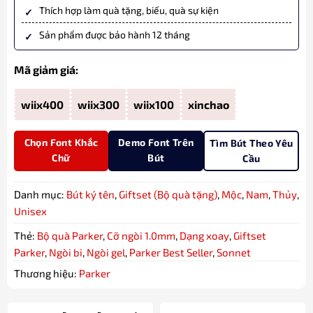
Thích hợp làm quà tặng, biếu, quà sự kiện
Sản phẩm được bảo hành 12 tháng
Mã giảm giá:
wiix400
wiix300
wiix100
xinchao
Chọn Font Khắc
Demo Font Trên
Tìm Bút Theo Yêu
Chữ
Bút
Cầu
Danh mục:
Bút ký tên
,
Giftset (Bộ quà tặng)
,
Mộc
,
Nam
,
Thủy
,
Unisex
Thẻ:
Bộ quà Parker
,
Cỡ ngòi 1.0mm
,
Dạng xoay
,
Giftset
Parker
,
Ngòi bi
,
Ngòi gel
,
Parker Best Seller
,
Sonnet
Thương hiệu:
Parker