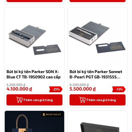
Bút bi ký tên Parker SON X-
Bút bi ký tên Parker Sonnet
Blue CT TB-1950902 cao cấp
Đ-Pearl PGT GB-1931555
sang trọng
5.200.000
₫
6.300.000
₫
4.100.000
₫
5.500.000
₫
-21%
-13%
Thêm vào giỏ hàng
Thêm vào giỏ hàng