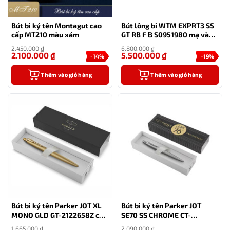
Bút bi ký tên Montagut cao
Bút lông bi WTM EXPRT3 SS
cấp MT210 màu xám
GT RB F B S0951980 mạ vàng
23K cao cấp
2.450.000
₫
6.800.000
₫
2.100.000
₫
5.500.000
₫
-14%
-19%
Thêm vào giỏ hàng
Thêm vào giỏ hàng
Bút bi ký tên Parker JOT XL
Bút bi ký tên Parker JOT
MONO GLD GT-2122658Z cao
SE70 SS CHROME CT-
cấp
2205530 cao cấp
1.665.000
₫
2.090.000
₫