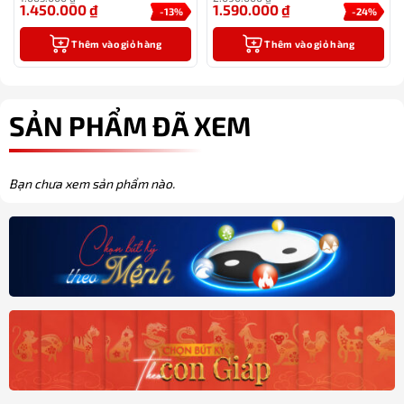
1.450.000
₫
1.590.000
₫
-13%
-24%
Thêm vào giỏ hàng
Thêm vào giỏ hàng
SẢN PHẨM ĐÃ XEM
Bạn chưa xem sản phẩm nào.