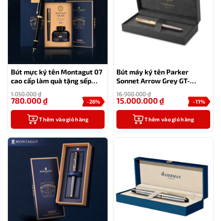
Bút mực ký tên Montagut 07
Bút máy ký tên Parker
cao cấp làm quà tặng sếp
Sonnet Arrow Grey GT-
(tặng kèm 1 lọ mực)
2201039 cao cấp
1.050.000
₫
16.900.000
₫
780.000
₫
15.000.000
₫
-26%
-11%
Thêm vào giỏ hàng
Thêm vào giỏ hàng