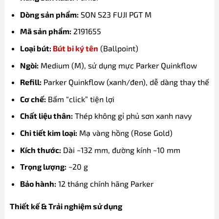
Dòng sản phẩm:
SON S23 FUJI PGT M
Mã sản phẩm:
2191655
Loại bút:
Bút bi ký tên
(Ballpoint)
Ngòi:
Medium (M), sử dụng mực Parker Quinkflow
Refill:
Parker Quinkflow (xanh/đen), dễ dàng thay thế
Cơ chế:
Bấm “click” tiện lợi
Chất liệu thân:
Thép không gỉ phủ sơn xanh navy
Chi tiết kim loại:
Mạ vàng hồng (Rose Gold)
Kích thước:
Dài ~132 mm, đường kính ~10 mm
Trọng lượng:
~20 g
Bảo hành:
12 tháng chính hãng Parker
Thiết kế & Trải nghiệm sử dụng