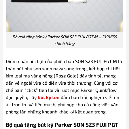
Bộ quà tặng bút ký Parker SON S23 FUJI PGT M – 2191655
chính hãng
Điểm nhấn nổi bật của phiên bản SON S23 FUJI PGT M là
thân bút phủ sơn xanh navy sang trọng, kết hợp chi tiết
kim loại mạ vàng hồng (Rose Gold) đầy tinh tế, mang
đến vẻ ngoài vừa cổ điển vừa thời thượng. Cùng với cơ
chế bấm “click” tiện lợi và ruột mực Parker Quinkflow
độc quyền, cây
bút ký tên
đảm bảo trải nghiệm viết êm
ái, trơn tru và liền mạch, phù hợp cho cả công việc văn
phòng lẫn những khoảnh khắc ký kết quan trọng.
Bộ quà tặng bút ký Parker SON S23 FUJI PGT