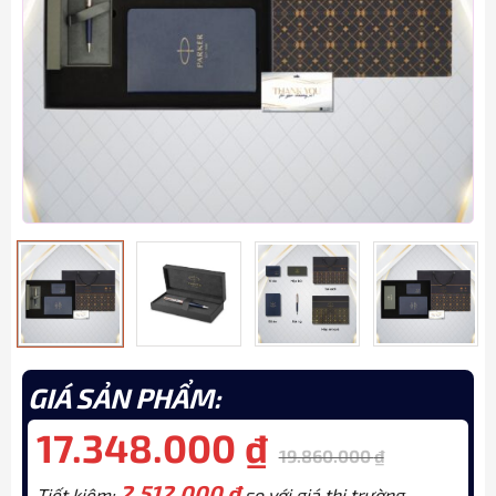
GIÁ SẢN PHẨM:
17.348.000
₫
19.860.000
₫
2.512.000
₫
Tiết kiệm:
so với giá thị trường