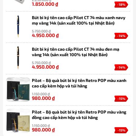
1.850.000
₫
-18%
Bút bi ký tên cao cấp Pilot CT 74 màu xanh navy
mạ vàng 14k (sản xuất 100% tại Nhật Bản)
5.750.000
₫
4.950.000
₫
-14%
Bút bi ký tên cao cấp Pilot CT 74 màu đen mạ
vàng 14k (sản xuất 100% tại Nhật Bản)
5.750.000
₫
4.950.000
₫
-14%
Pilot – Bộ quà bút bi ký tên Retro POP màu xanh
cao cấp kèm hộp và túi hãng
1.150.000
₫
980.000
₫
-15%
Pilot – Bộ quà bút bi ký tên Retro POP màu vàng
đồng cao cấp kèm hộp và túi hãng
1.150.000
₫
980.000
₫
-15%