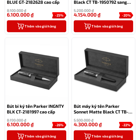
BLUE GT-2182628 cao cấp
Black CT TB-1950792 sang
trọng làm quà
8.100.000
₫
5.200.000
₫
6.100.000
₫
4.154.000
₫
-25%
-20%
Thêm vào giỏ hàng
Thêm vào giỏ hàng
Bút bi ký tên Parker INGNTY
Bút máy ký tên Parker
BLK CT-2181997 cao cấp
Sonnet Matte Black CT TB-
1931522 chính hãng
8.190.000
₫
5.500.000
₫
6.100.000
₫
4.300.000
₫
-26%
-22%
Thêm vào giỏ hàng
Thêm vào giỏ hàng