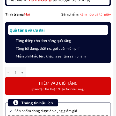
Tình trạng:
Mới
Sản phẩm:
Kèm hộp và túi giấy
Quà tặng và ưu đãi
Tặng thiệp cho đơn hàng quà tặng
Tặng túi đựng, thắt nơ, gói quà miễn phí
Miễn phí khắc tên, khắc laser lên sản phẩm
Bút ký tên Parker SON X STAIN Steel CT TB 1950871 cao cấp số l
THÊM VÀO GIỎ HÀNG
Thông tin hữu ích
Sản phẩm đang được áp dụng giảm giá