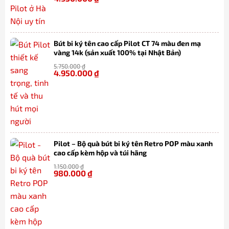
Bút bi ký tên cao cấp Pilot CT 74 màu đen mạ
vàng 14k (sản xuất 100% tại Nhật Bản)
5.750.000
₫
4.950.000
₫
-14%
Pilot – Bộ quà bút bi ký tên Retro POP màu xanh
cao cấp kèm hộp và túi hãng
1.150.000
₫
980.000
₫
-15%