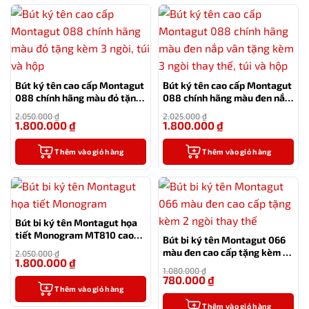
Bút ký tên cao cấp Montagut
Bút ký tên cao cấp Montagut
088 chính hãng màu đỏ tặng
088 chính hãng màu đen nắp
kèm 3 ngòi, túi và hộp
vân tặng kèm 3 ngòi thay
2.050.000
₫
2.025.000
₫
thế, túi và hộp
1.800.000
₫
1.800.000
₫
-12%
-11%
Thêm vào giỏ hàng
Thêm vào giỏ hàng
Bút bi ký tên Montagut họa
tiết Monogram MT810 cao
Bút bi ký tên Montagut 066
cấp (màu đen)
màu đen cao cấp tặng kèm 2
2.050.000
₫
1.800.000
₫
ngòi thay thế
-12%
1.080.000
₫
780.000
₫
-28%
Thêm vào giỏ hàng
Thêm vào giỏ hàng