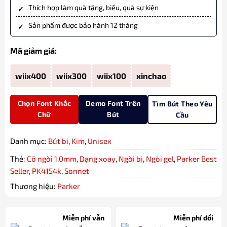
Thích hợp làm quà tặng, biếu, quà sự kiện
Sản phẩm được bảo hành 12 tháng
Mã giảm giá:
wiix400
wiix300
wiix100
xinchao
Chọn Font Khắc
Demo Font Trên
Tìm Bút Theo Yêu
Chữ
Bút
Cầu
Danh mục:
Bút bi
,
Kim
,
Unisex
Thẻ:
Cỡ ngòi 1.0mm
,
Dạng xoay
,
Ngòi bi
,
Ngòi gel
,
Parker Best
Seller
,
PK4154k
,
Sonnet
Thương hiệu:
Parker
Miễn phí vẫn
Miễn phí đổi