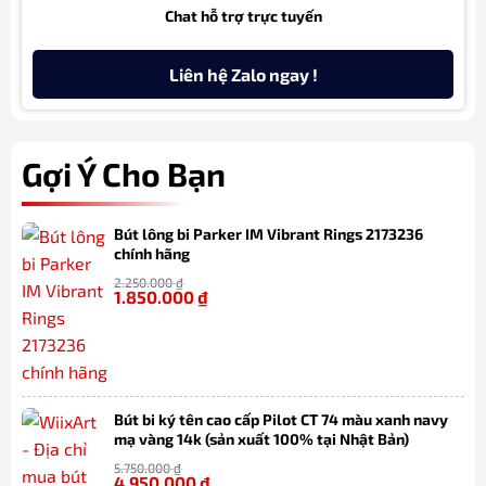
Chat hỗ trợ trực tuyến
Liên hệ Zalo ngay !
Gợi Ý Cho Bạn
Bút lông bi Parker IM Vibrant Rings 2173236
chính hãng
2.250.000
₫
1.850.000
₫
-18%
Bút bi ký tên cao cấp Pilot CT 74 màu xanh navy
mạ vàng 14k (sản xuất 100% tại Nhật Bản)
5.750.000
₫
4.950.000
₫
-14%