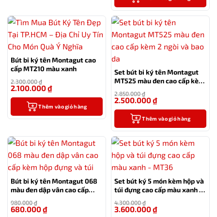
Bút bi ký tên Montagut cao
cấp MT210 màu xanh
Set bút bi ký tên Montagut
MT525 màu đen cao cấp kèm
2.300.000
₫
2.100.000
₫
2 ngòi và bao da
-9%
2.850.000
₫
2.500.000
₫
-12%
Thêm vào giỏ hàng
Thêm vào giỏ hàng
Bút bi ký tên Montagut 068
Set bút ký 5 món kèm hộp và
màu đen dập vân cao cấp
túi đựng cao cấp màu xanh –
kèm hộp đựng và túi
MT36
980.000
₫
4.300.000
₫
680.000
₫
3.600.000
₫
-31%
-16%