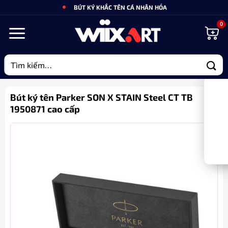
Bỏ
BÚT KÝ KHẮC TÊN CÁ NHÂN HÓA
qua
nội
dung
Tìm
kiếm:
Bút ký tên Parker SON X STAIN Steel CT TB
1950871 cao cấp