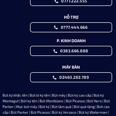
0777.222.555
HỖ TRỢ
0777.444.666
P. KINH DOANH
0383.666.888
MÁY BÀN
02463.263.789
Bút ký khắc tên
|
Bút bi ký tên
|
Bút máy
|
Bút ký cao cấp
|
Bút ký
Montagut
|
Bút ký tên
|
Bút Montblanc
| Bút Picasso |
Bút Hero
|
Bút
Parker
|
Mực bút máy
| Bút ký | Bút làm quà | Bút quà tặng | Bút cao
cấp |
Bút Parker
| Bút Picasso |
Bút ký Versace
|
Bút ký Waterman
|