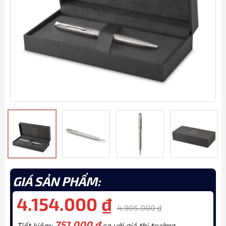
GIÁ SẢN PHẨM:
4.154.000
₫
4.905.000
₫
751.000
₫
Tiết kiệm:
so với giá thị trường