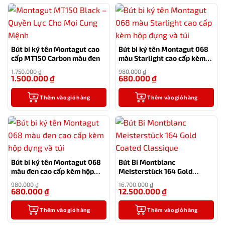
Bút bi ký tên Montagut cao
Bút bi ký tên Montagut 068
cấp MT150 Carbon màu đen
màu Starlight cao cấp kèm
hộp đựng và túi
1.750.000
₫
980.000
₫
1.500.000
₫
680.000
₫
-14%
-31%
Thêm vào giỏ hàng
Thêm vào giỏ hàng
Bút bi ký tên Montagut 068
Bút Bi Montblanc
màu đen cao cấp kèm hộp
Meisterstück 164 Gold
đựng và túi
Coated Classique
980.000
₫
16.700.000
₫
680.000
₫
12.500.000
₫
-31%
-25%
Thêm vào giỏ hàng
Thêm vào giỏ hàng