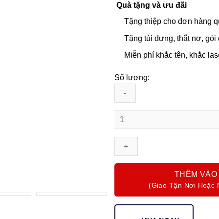
Quà tặng và ưu đãi
Tặng thiệp cho đơn hàng q
Tặng túi đựng, thắt nơ, gói
Miễn phí khắc tên, khắc la
Số lượng:
Bút
Máy
Ký
Tên
Yard-
O-
THÊM VÀO
Led
Pinstripe
72
Sterling