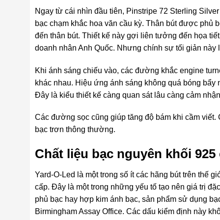
Ngay từ cái nhìn đầu tiên, Pinstripe 72 Sterling Silve
bạc chạm khắc hoa văn cầu kỳ. Thân bút được phủ bở
đến thân bút. Thiết kế này gợi liên tưởng đến họa tiết
doanh nhân Anh Quốc. Nhưng chính sự tối giản này lại
Khi ánh sáng chiếu vào, các đường khắc engine turn
khác nhau. Hiệu ứng ánh sáng không quá bóng bẩy như
Đây là kiểu thiết kế càng quan sát lâu càng cảm nhận 
Các đường sọc cũng giúp tăng độ bám khi cầm viết. 
bạc trơn thông thường.
Chất liệu bạc nguyên khối 925
Yard-O-Led là một trong số ít các hãng bút trên thế gi
cấp. Đây là một trong những yếu tố tạo nên giá trị đ
phủ bạc hay hợp kim ánh bạc, sản phẩm sử dụng bạc t
Birmingham Assay Office. Các dấu kiểm định này kh