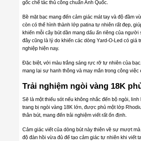
gốc chế tác thủ công chuẩn Anh Quốc.
Bề mặt bạc mang đến cảm giác mát tay và độ đầm vừa 
còn có thể hình thành lớp patina tự nhiên rất đẹp, gi
khiến mỗi cây bút dần mang dấu ấn riêng của người s
đây cũng là lý do khiến các dòng Yard-O-Led có giá t
nghiệp hiện nay.
Đặc biệt, với màu trắng sáng rực rỡ tự nhiên của bạc
mang lại sự hanh thông và may mắn trong công việc
Trải nghiệm ngòi vàng 18K p
Sẽ là một thiếu sót nếu không nhắc đến bộ ngòi, linh
trang bị ngòi vàng 18K lớn, được phủ một lớp Rhodiu
thân bút, mang đến trải nghiệm viết rất ổn định.
Cảm giác viết của dòng bút này thiên về sự mượt mà
độ đàn hồi vừa đủ để tạo cảm giác tự nhiên khi viết ta