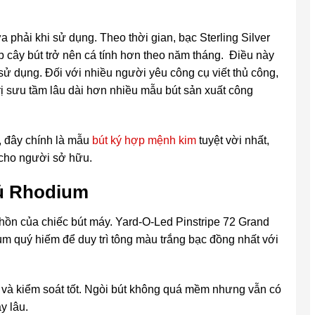
phải khi sử dụng. Theo thời gian, bạc Sterling Silver
úp cây bút trở nên cá tính hơn theo năm tháng. Điều này
ử dụng. Đối với nhiều người yêu công cụ viết thủ công,
rị sưu tầm lâu dài hơn nhiều mẫu bút sản xuất công
, đây chính là mẫu
bút ký hợp mệnh kim
tuyệt vời nhất,
 cho người sở hữu.
hủ Rhodium
 hồn của chiếc bút máy. Yard-O-Led Pinstripe 72 Grand
m quý hiếm để duy trì tông màu trắng bạc đồng nhất với
 và kiểm soát tốt. Ngòi bút không quá mềm nhưng vẫn có
y lâu.