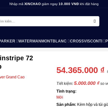
Nhập mã
XINCHAO
giảm ngay
10.000 VNĐ
khi đặt hàng
m
ếm:
PARKER
WATERMAN
MONTBLANC
CROSS
VISCONTI
P
nstripe 72
GIÁ SẢN PHẨM:
p
54.365.000
₫
5.000.000
₫
Tiết kiệm:
so vớ
Tình trạng:
Mới
Sản phẩm:
Kèm hộp và túi gi