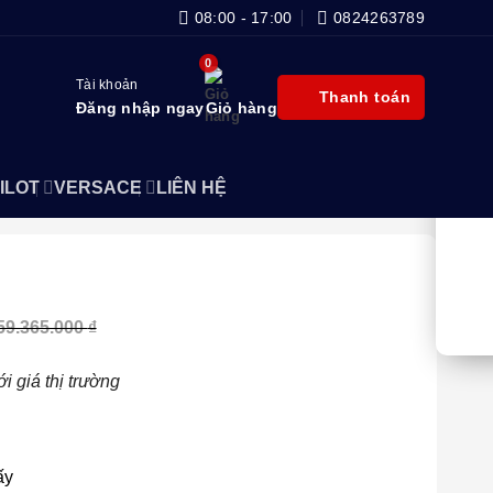
08:00 - 17:00
0824263789
Tài khoản
Thanh toán
Đăng nhập ngay
Giỏ hàng
ILOT
VERSACE
LIÊN HỆ
59.365.000
₫
i giá thị trường
ấy