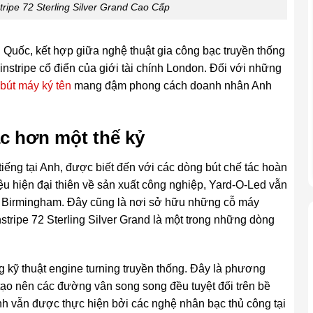
ripe 72 Sterling Silver Grand Cao Cấp
 Quốc, kết hợp giữa nghệ thuật gia công bạc truyền thống
instripe cổ điển của giới tài chính London. Đối với những
bút máy ký tên
mang đậm phong cách doanh nhân Anh
ạc hơn một thế kỷ
tiếng tại Anh, được biết đến với các dòng bút chế tác hoàn
iệu hiện đại thiên về sản xuất công nghiệp, Yard-O-Led vẫn
ng Birmingham. Đây cũng là nơi sở hữu những cỗ máy
nstripe 72 Sterling Silver Grand là một trong những dòng
 kỹ thuật engine turning truyền thống. Đây là phương
tạo nên các đường vân song song đều tuyệt đối trên bề
ình vẫn được thực hiện bởi các nghệ nhân bạc thủ công tại