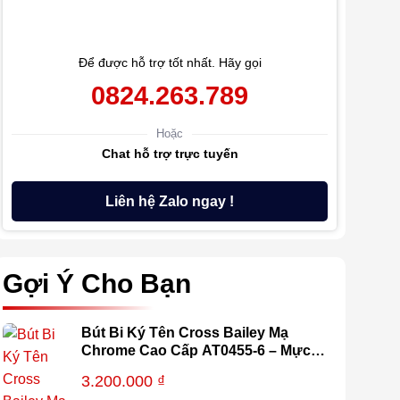
Để được hỗ trợ tốt nhất. Hãy gọi
0824.263.789
Hoặc
Chat hỗ trợ trực tuyến
Liên hệ Zalo ngay !
Gợi Ý Cho Bạn
Bút Bi Ký Tên Cross Bailey Mạ
Chrome Cao Cấp AT0455-6 – Mực
Gel Viết Mượt, Thay Refill Dễ Dàng,
3.200.000
₫
Kèm Hộp Quà