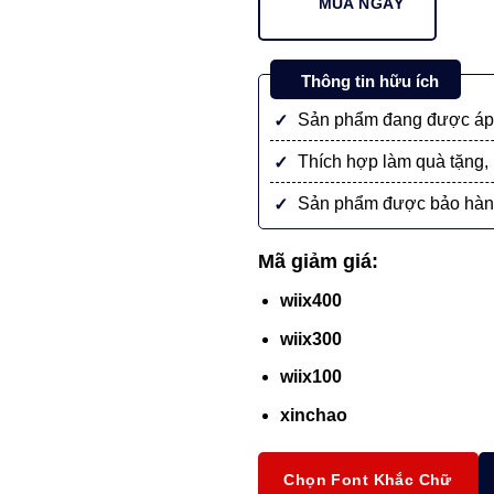
MUA NGAY
Silver
Grand
Cao
Thông tin hữu ích
Cấp
Sản phẩm đang được áp 
số
lượng
Thích hợp làm quà tặng, 
Sản phẩm được bảo hàn
Mã giảm giá:
wiix400
wiix300
wiix100
xinchao
Chọn Font Khắc Chữ