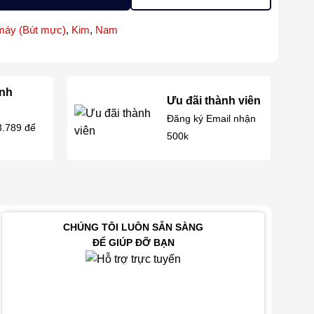
máy (Bút mực)
,
Kim
,
Nam
anh
Ưu đãi thành viên
Đăng ký Email nhận
3.789 để
500k
CHÚNG TÔI LUÔN SẴN SÀNG
ĐỂ GIÚP ĐỠ BẠN