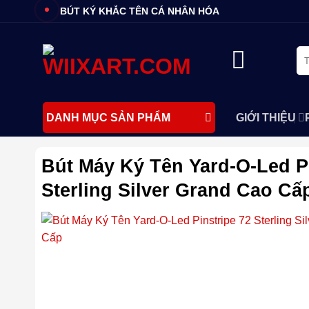
Bỏ
BÚT KÝ KHẮC TÊN CÁ NHÂN HÓA
qua
nội
Tì
dung
ki
GIỚI THIỆU
DANH MỤC SẢN PHẨM
Bút Máy Ký Tên Yard-O-Led Pi
Sterling Silver Grand Cao Cấ