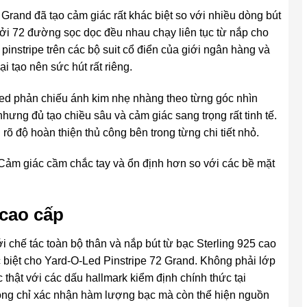
r Grand đã tạo cảm giác rất khác biệt so với nhiều dòng bút
i 72 đường sọc dọc đều nhau chạy liên tục từ nắp cho
 pinstripe trên các bộ suit cổ điển của giới ngân hàng và
 tạo nên sức hút rất riêng.
ed phản chiếu ánh kim nhẹ nhàng theo từng góc nhìn
ng đủ tạo chiều sâu và cảm giác sang trọng rất tinh tế.
rõ độ hoàn thiện thủ công bên trong từng chi tiết nhỏ.
Cảm giác cầm chắc tay và ổn định hơn so với các bề mặt
 cao cấp
ới chế tác toàn bộ thân và nắp bút từ bạc Sterling 925 cao
ặc biệt cho Yard-O-Led Pinstripe 72 Grand. Không phải lớp
hật với các dấu hallmark kiểm định chính thức tại
ông chỉ xác nhận hàm lượng bạc mà còn thể hiện nguồn