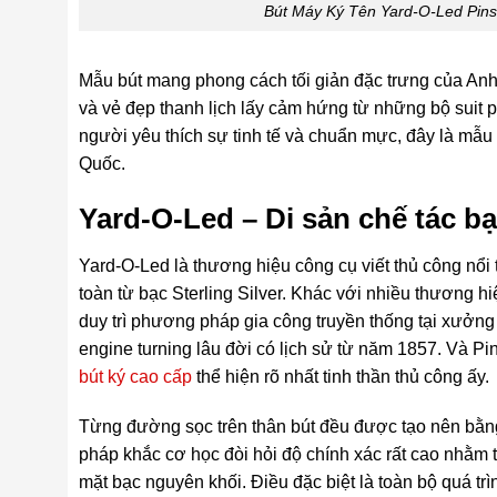
Bút Máy Ký Tên Yard-O-Led Pinst
Mẫu bút mang phong cách tối giản đặc trưng của Anh
và vẻ đẹp thanh lịch lấy cảm hứng từ những bộ suit p
người yêu thích sự tinh tế và chuẩn mực, đây là mẫu
Quốc.
Yard-O-Led – Di sản chế tác b
Yard-O-Led là thương hiệu công cụ viết thủ công nổi 
toàn từ bạc Sterling Silver. Khác với nhiều thương h
duy trì phương pháp gia công truyền thống tại xưở
engine turning lâu đời có lịch sử từ năm 1857. Và Pi
bút ký cao cấp
thể hiện rõ nhất tinh thần thủ công ấy.
Từng đường sọc trên thân bút đều được tạo nên bằng
pháp khắc cơ học đòi hỏi độ chính xác rất cao nhằm 
mặt bạc nguyên khối. Điều đặc biệt là toàn bộ quá tr