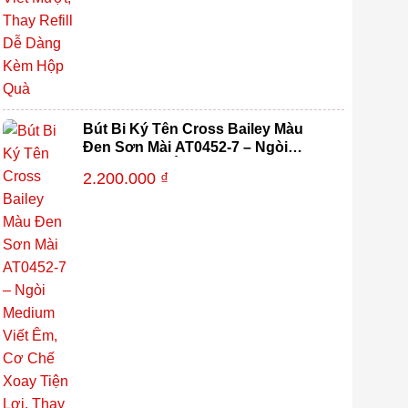
Bút Bi Ký Tên Cross Bailey Màu
Đen Sơn Mài AT0452-7 – Ngòi
Medium Viết Êm, Cơ Chế Xoay Tiện
2.200.000
₫
Lợi, Thay Refill Dễ Dàng Kèm Hộp