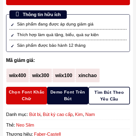
Thông tin hữu ích
Sản phẩm đang được áp dụng giảm giá
Thích hợp làm quà tặng, biếu, quà sự kiện
Sản phẩm được bảo hành 12 tháng
Mã giảm giá:
wiix400
wiix300
wiix100
xinchao
Chọn Font Khắc
Demo Font Trên
Tìm Bút Theo
Chữ
Bút
Yêu Cầu
Danh mục:
Bút bi
,
Bút ký cao cấp
,
Kim
,
Nam
Thẻ:
Neo Slim
Thương hiệu:
Faber-Castell