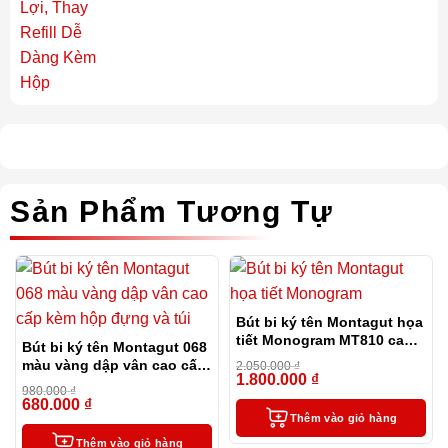
Sản Phẩm Tương Tự
Bút bi ký tên Montagut họa
tiết Monogram MT810 cao
Bút bi ký tên Montagut 068
cấp (màu đen)
màu vàng dập vân cao cấp
2.050.000
₫
1.800.000
₫
kèm hộp đựng và túi
-12%
980.000
₫
680.000
₫
-31%
Thêm vào giỏ hàng
Thêm vào giỏ hàng