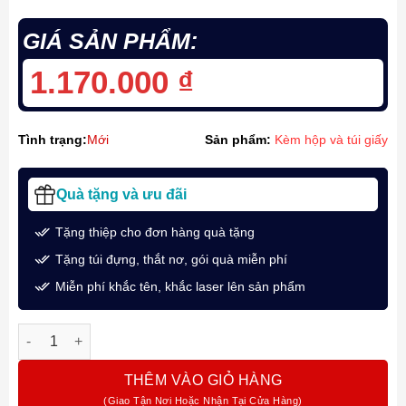
GIÁ SẢN PHẨM:
1.170.000
₫
Tình trạng:
Mới
Sản phẩm:
Kèm hộp và túi giấy
Quà tặng và ưu đãi
Tặng thiệp cho đơn hàng quà tặng
Tặng túi đựng, thắt nơ, gói quà miễn phí
Miễn phí khắc tên, khắc laser lên sản phẩm
Bút Ký Dạ Bi Faber-Castell Neo Slim Stainless Steel Silver M
THÊM VÀO GIỎ HÀNG