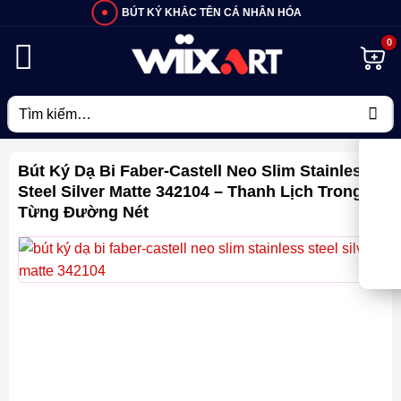
Bỏ
BÚT KÝ KHẮC TÊN CÁ NHÂN HÓA
qua
nội
dung
Tìm
kiếm:
Bút Ký Dạ Bi Faber-Castell Neo Slim Stainless
Steel Silver Matte 342104 – Thanh Lịch Trong
Từng Đường Nét