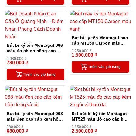
Bút bi ký tên Montagut cao
cấp MT150 Carbon màu
Bút bi ký tên Montagut 066
xanh
màu đỏ chính hãng cao
1.750.000
₫
1.500.000
₫
cấp tặng kèm 2 ngòi thay
-14%
1.080.000
₫
thế
780.000
₫
-28%
Thêm vào giỏ hàng
Thêm vào giỏ hàng
Bút bi ký tên Montagut 068
Set bút bi ký tên Montagut
màu đen cao cấp kèm hộp
MT525 màu đỏ cao cấp kèm
đựng và túi
2 ngòi và bao da
980.000
₫
2.850.000
₫
680.000
₫
2.500.000
₫
-31%
-12%