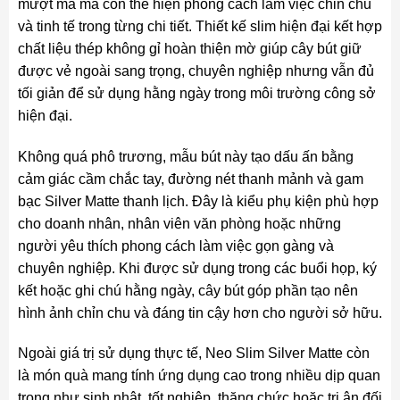
mượt mà mà còn thể hiện phong cách làm việc chỉn chu
và tinh tế trong từng chi tiết. Thiết kế slim hiện đại kết hợp
chất liệu thép không gỉ hoàn thiện mờ giúp cây bút giữ
được vẻ ngoài sang trọng, chuyên nghiệp nhưng vẫn đủ
tối giản để sử dụng hằng ngày trong môi trường công sở
hiện đại.
Không quá phô trương, mẫu bút này tạo dấu ấn bằng
cảm giác cầm chắc tay, đường nét thanh mảnh và gam
bạc Silver Matte thanh lịch. Đây là kiểu phụ kiện phù hợp
cho doanh nhân, nhân viên văn phòng hoặc những
người yêu thích phong cách làm việc gọn gàng và
chuyên nghiệp. Khi được sử dụng trong các buổi họp, ký
kết hoặc ghi chú hằng ngày, cây bút góp phần tạo nên
hình ảnh chỉn chu và đáng tin cậy hơn cho người sở hữu.
Ngoài giá trị sử dụng thực tế, Neo Slim Silver Matte còn
là món quà mang tính ứng dụng cao trong nhiều dịp quan
trọng như sinh nhật, tốt nghiệp, thăng chức hoặc tri ân đối