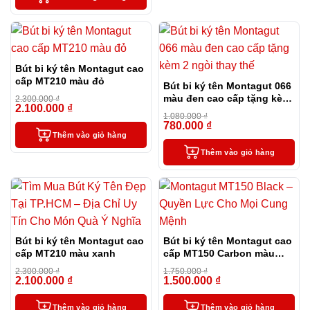
Bút bi ký tên Montagut cao
cấp MT210 màu đỏ
Bút bi ký tên Montagut 066
màu đen cao cấp tặng kèm
2.300.000
₫
2.100.000
₫
-9%
2 ngòi thay thế
1.080.000
₫
780.000
₫
-28%
Thêm vào giỏ hàng
Thêm vào giỏ hàng
Bút bi ký tên Montagut cao
Bút bi ký tên Montagut cao
cấp MT210 màu xanh
cấp MT150 Carbon màu
đen
2.300.000
₫
1.750.000
₫
2.100.000
₫
1.500.000
₫
-9%
-14%
Thêm vào giỏ hàng
Thêm vào giỏ hàng