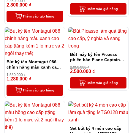
3.350.000
₫
2.800.000
₫
-16%
Thêm vào giỏ hàng
Thêm vào giỏ hàng
Bút máy ký tên Picasso
phiên bản Plane Captain
Bút ký tên Montagut 086
đặc biệt
chính hãng màu xanh cao
2.950.000
₫
2.500.000
₫
cấp (tặng kèm 1 lọ mực và
-15%
1.580.000
₫
2 ngòi thay thế)
1.280.000
₫
-19%
Thêm vào giỏ hàng
Thêm vào giỏ hàng
Set bút ký 4 món cao cấp