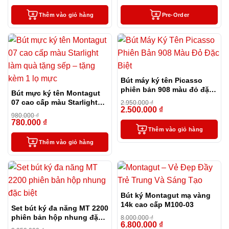
Thêm vào giỏ hàng
Pre-Order
Bút máy ký tên Picasso
phiên bản 908 màu đỏ đặc
Bút mực ký tên Montagut
biệt
07 cao cấp màu Starlight
2.950.000
₫
2.500.000
₫
làm quà tặng sếp – tặng
-15%
980.000
₫
kèm 1 lọ mực
780.000
₫
-20%
Thêm vào giỏ hàng
Thêm vào giỏ hàng
Bút ký Montagut mạ vàng
14k cao cấp M100-03
Set bút ký đa năng MT 2200
phiên bản hộp nhung đặc
8.000.000
₫
6.800.000
₫
biệt
-15%