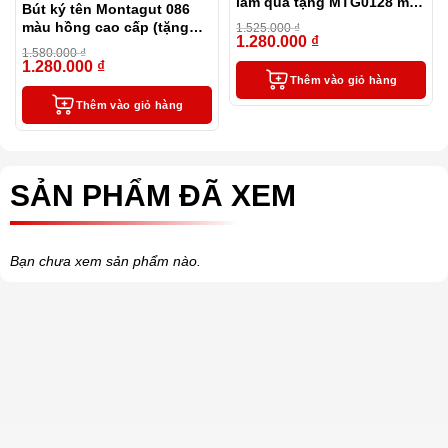
làm quà tặng MTG0128 màu
Bút ký tên Montagut 086
xanh
màu hồng cao cấp (tặng
1.525.000
₫
1.280.000
₫
kèm 1 lọ mực và 2 ngòi
-16%
1.580.000
₫
thay thế)
1.280.000
₫
-19%
Thêm vào giỏ hàng
Thêm vào giỏ hàng
SẢN PHẨM ĐÃ XEM
Bạn chưa xem sản phẩm nào.