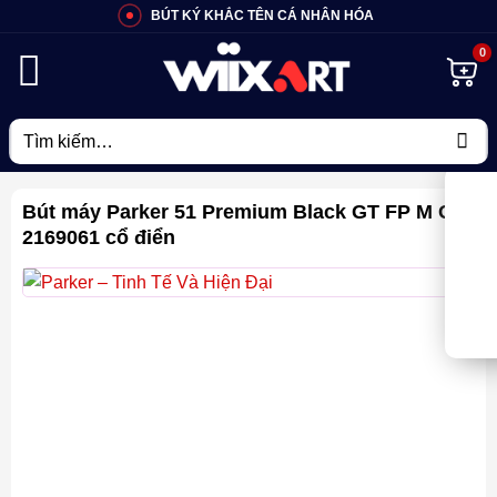
Bỏ
BÚT KÝ KHẮC TÊN CÁ NHÂN HÓA
qua
nội
dung
Tìm
kiếm:
Bút máy Parker 51 Premium Black GT FP M GB
2169061 cổ điển