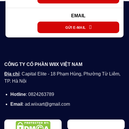
EMAIL
GỬI E-MAIL
CÔNG TY CỔ PHẦN WIIX VIỆT NAM
Địa chỉ
: Capital Elite - 18 Phạm Hùng, Phường Từ Liêm,
TP. Hà Nội
Hotline
: 0824263789
Email
: ad.wiixart@gmail.com