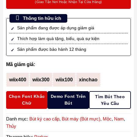
Thông tin hữu ích
Sản phẩm đang được áp dụng giảm giá
Thích hợp làm quà tặng, biếu, quà sự kiện
Sản phẩm được bảo hành 12 tháng
Mã giảm giá:
wiix400
wiix300
wiix100
xinchao
Chọn Font Khắc
Demo Font Trên
Tìm Bút Theo
Chữ
Bút
Yêu Cầu
Danh mục:
Bút ký cao cấp
,
Bút máy (Bút mực)
,
Mộc
,
Nam
,
Thủy
Thương hiệu:
Parker