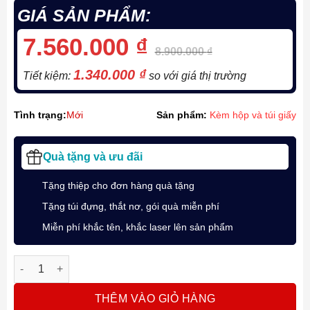
GIÁ SẢN PHẨM:
7.560.000
₫
8.900.000
₫
1.340.000
₫
Tiết kiệm:
so với giá thị trường
Tình trạng:
Mới
Sản phẩm:
Kèm hộp và túi giấy
Quà tặng và ưu đãi
Tặng thiệp cho đơn hàng quà tặng
Tặng túi đựng, thắt nơ, gói quà miễn phí
Miễn phí khắc tên, khắc laser lên sản phẩm
Bút máy Parker 51 Premium Black GT FP M GB 2169061 cổ điể
THÊM VÀO GIỎ HÀNG