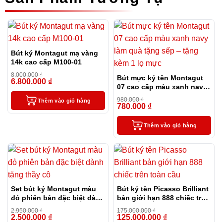
Bút ký Montagut mạ vàng
14k cao cấp M100-01
8.000.000
₫
Bút mực ký tên Montagut
6.800.000
₫
-15%
07 cao cấp màu xanh navy
làm quà tặng sếp – tặng
980.000
₫
Thêm vào giỏ hàng
kèm 1 lọ mực
780.000
₫
-20%
Thêm vào giỏ hàng
Set bút ký Montagut màu
Bút ký tên Picasso Brilliant
đỏ phiên bản đặc biệt dành
bản giới hạn 888 chiếc trên
tặng thầy cô
toàn cầu
2.950.000
₫
175.000.000
₫
2.500.000
₫
125.000.000
₫
-15%
-29%