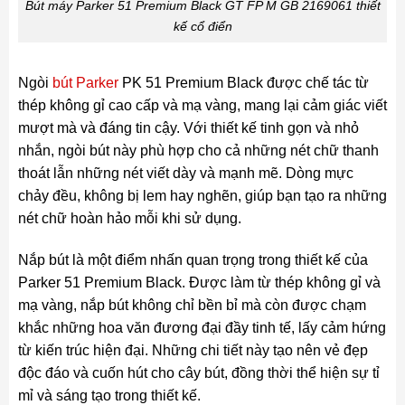
Bút máy Parker 51 Premium Black GT FP M GB 2169061 thiết
kế cổ điển
Ngòi
bút Parker
PK 51 Premium Black được chế tác từ
thép không gỉ cao cấp và mạ vàng, mang lại cảm giác viết
mượt mà và đáng tin cậy. Với thiết kế tinh gọn và nhỏ
nhắn, ngòi bút này phù hợp cho cả những nét chữ thanh
thoát lẫn những nét viết dày và mạnh mẽ. Dòng mực
chảy đều, không bị lem hay nghẽn, giúp bạn tạo ra những
nét chữ hoàn hảo mỗi khi sử dụng.
Nắp bút là một điểm nhấn quan trọng trong thiết kế của
Parker 51 Premium Black. Được làm từ thép không gỉ và
mạ vàng, nắp bút không chỉ bền bỉ mà còn được chạm
khắc những hoa văn đương đại đầy tinh tế, lấy cảm hứng
từ kiến trúc hiện đại. Những chi tiết này tạo nên vẻ đẹp
độc đáo và cuốn hút cho cây bút, đồng thời thể hiện sự tỉ
mỉ và sáng tạo trong thiết kế.