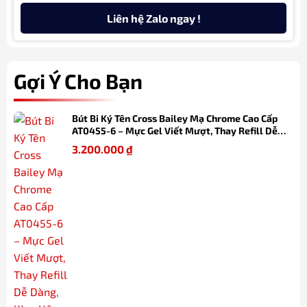
Liên hệ Zalo ngay !
Gợi Ý Cho Bạn
Bút Bi Ký Tên Cross Bailey Mạ Chrome Cao Cấp
AT0455-6 – Mực Gel Viết Mượt, Thay Refill Dễ
Dàng, Kèm Hộp Quà
3.200.000
₫