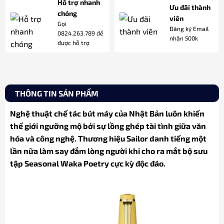
Hỗ trợ nhanh
Ưu đãi thành
chóng
viên
Gọi
Đăng ký Email
0824.263.789 để
nhận 500k
được hỗ trợ
THÔNG TIN SẢN PHẨM
Nghệ thuật chế tác bút máy của Nhật Bản luôn khiến
thế giới ngưỡng mộ bởi sự lồng ghép tài tình giữa văn
hóa và công nghệ. Thương hiệu Sailor danh tiếng một
lần nữa làm say đắm lòng người khi cho ra mắt bộ sưu
tập Seasonal Waka Poetry cực kỳ độc đáo.