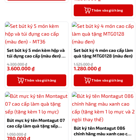
Thêm vào giỏ hàng
Set bút ký 5 món kèm hộp và
Set bút ký 4 món cao cấp làm
túi đựng cao cấp (màu đen) –
quà tặng MTG0128 (màu đen)
MT36
4.300.000
₫
1.525.000
₫
3.600.000
₫
1.280.000
₫
-16%
-16%
Thêm vào giỏ hàng
Thêm vào giỏ hàng
Bút mực ký tên Montagut 07
cao cấp làm quà tặng sếp
Bút ký tên Montagut 086
(tặng kèm 1 lọ mực)
chính hãng màu xanh cao cấp
1.050.000
₫
780.000
₫
(tặng kèm 1 lọ mực và 2 ngòi
-26%