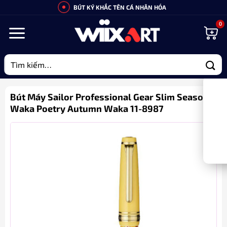
Bỏ
BÚT KÝ KHẮC TÊN CÁ NHÂN HÓA
qua
nội
dung
Tìm
kiếm:
Bút Máy Sailor Professional Gear Slim Seasonal
Waka Poetry Autumn Waka 11-8987