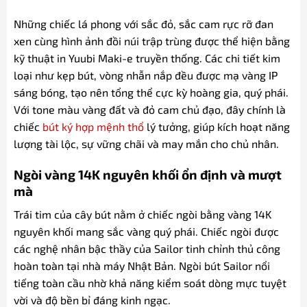
Những chiếc lá phong với sắc đỏ, sắc cam rực rỡ đan
xen cùng hình ảnh đồi núi trập trùng được thể hiện bằng
kỹ thuật in Yuubi Maki-e truyền thống. Các chi tiết kim
loại như kẹp bút, vòng nhẫn nắp đều được mạ vàng IP
sáng bóng, tạo nên tổng thể cực kỳ hoàng gia, quý phái.
Với tone màu vàng đất và đỏ cam chủ đạo, đây chính là
chiếc
bút ký hợp mệnh thổ
lý tưởng, giúp kích hoạt năng
lượng tài lộc, sự vững chãi và may mắn cho chủ nhân.
Ngòi vàng 14K nguyên khối ổn định và mượt
mà
Trái tim của cây bút nằm ở chiếc ngòi bằng vàng 14K
nguyên khối mang sắc vàng quý phái. Chiếc ngòi được
các nghệ nhân bậc thầy của Sailor tinh chỉnh thủ công
hoàn toàn tại nhà máy Nhật Bản. Ngòi bút Sailor nổi
tiếng toàn cầu nhờ khả năng kiểm soát dòng mực tuyệt
vời và độ bền bỉ đáng kinh ngạc.