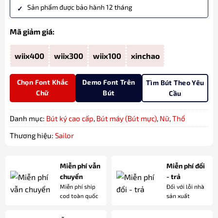
Sản phẩm được bảo hành 12 tháng
Mã giảm giá:
wiix400
wiix300
wiix100
xinchao
Chọn Font Khắc
Demo Font Trên
Tìm Bút Theo Yêu
Chữ
Bút
Cầu
Danh mục:
Bút ký cao cấp
,
Bút máy (Bút mực)
,
Nữ
,
Thổ
Thương hiệu:
Sailor
Miễn phí vẫn
Miễn phí đổi
chuyển
- trả
Miễn phí ship
Đối với lỗi nhà
cod toàn quốc
sản xuất