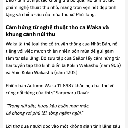
phẩm nghệ thuật thu nhỏ, mang trọn vẹn nét đẹp tĩnh
lặng và chiều sâu của mùa thu xứ Phù Tang.
Cảm hứng từ nghệ thuật thơ ca Waka và
khung cảnh núi thu
Waka là thể loại thơ cổ truyền thống của Nhật Bản, nổi
tiếng với việc mượn thiên nhiên bốn mùa để gửi gắm
tâm tư sâu lắng. Bộ sưu tập của Sailor lấy cảm hứng từ
hai tuyển tập thơ kinh điển là Kokin Wakashū (năm 905)
và Shin Kokin Wakashū (năm 1205).
Phiên bản Autumn Waka 11-8987 khắc họa bài thơ vô
cùng nổi tiếng của thi sĩ Sarumaru Dayū:
“Trong núi sâu, hươu kêu buồn man mác,
Lá phong rơi phủ lối, lòng ngậm ngùi.”
Lời thơ đưa người đọc vào một không gian tĩnh lặng sâu