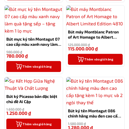
Bút máy Montblanc Patron
of Art Homage to Albert
Bút mực ký tên Montagut 07
Limited Edition 4810
cao cấp màu xanh navy làm
125.000.000
₫
115.000.000
₫
quà tặng sếp – tặng kèm 1 lọ
-8%
980.000
₫
mực
780.000
₫
-20%
Thêm vào giỏ hàng
Thêm vào giỏ hàng
Bút ký Picasso bản đặc biệt
chủ đề Ai Cập
1.650.000
₫
Bút ký tên Montagut 086
1.250.000
₫
-24%
chính hãng màu đen cao cấp
tặng kèm 1 lọ mực và 2 ngòi
1.580.000
₫
Thêm vào giỏ hàng
thay thế
1.280.000
₫
-19%