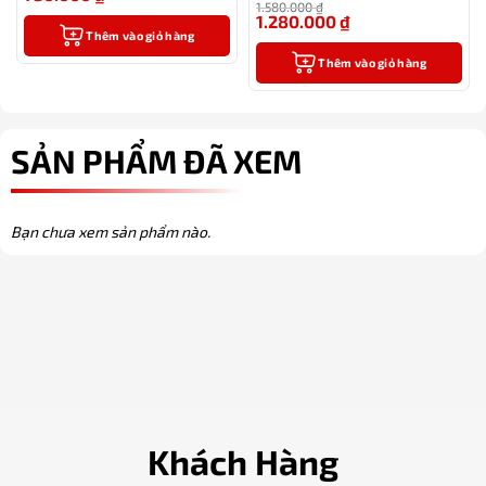
1.580.000
₫
thay thế)
1.280.000
₫
-19%
Thêm vào giỏ hàng
Thêm vào giỏ hàng
SẢN PHẨM ĐÃ XEM
Bạn chưa xem sản phẩm nào.
Khách Hàng