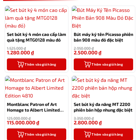
Set bút ký 4 món cao cấp làm
Bút máy ký tên Picasso phiên
quà tặng MTG0128 màu đỏ
bản 908 màu đỏ đặc biệt
1.525.000
₫
2.950.000
₫
1.280.000
₫
2.500.000
₫
-16%
-15%
Thêm vào giỏ hàng
Thêm vào giỏ hàng
Montblanc Patron of Art
Set bút ký đa năng MT 2200
Homage to Albert Limited
phiên bản hộp nhung đặc biệt
Edition 4810
125.000.000
₫
3.350.000
₫
115.000.000
₫
2.800.000
₫
-8%
-16%
Thêm vào giỏ hàng
Thêm vào giỏ hàng