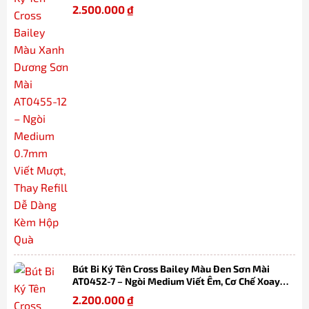
Mượt, Thay Refill Dễ Dàng Kèm Hộp Quà
2.500.000
₫
Bút Bi Ký Tên Cross Bailey Màu Đen Sơn Mài
AT0452-7 – Ngòi Medium Viết Êm, Cơ Chế Xoay
Tiện Lợi, Thay Refill Dễ Dàng Kèm Hộp
2.200.000
₫