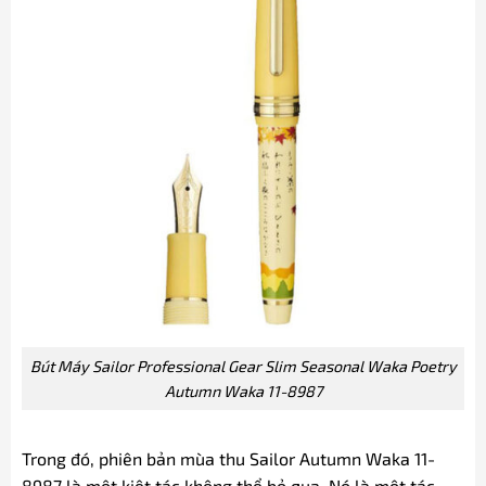
Bút Máy Sailor Professional Gear Slim Seasonal Waka Poetry
Autumn Waka 11-8987
Trong đó, phiên bản mùa thu Sailor Autumn Waka 11-
8987 là một kiệt tác không thể bỏ qua. Nó là một tác