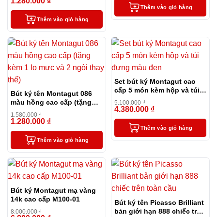
1.280.000
₫
-19%
Thêm vào giỏ hàng
Thêm vào giỏ hàng
Set bút ký Montagut cao
cấp 5 món kèm hộp và túi
Bút ký tên Montagut 086
đựng màu đen
màu hồng cao cấp (tặng
5.100.000
₫
4.380.000
₫
kèm 1 lọ mực và 2 ngòi
-14%
1.580.000
₫
thay thế)
1.280.000
₫
-19%
Thêm vào giỏ hàng
Thêm vào giỏ hàng
Bút ký Montagut mạ vàng
14k cao cấp M100-01
Bút ký tên Picasso Brilliant
bản giới hạn 888 chiếc trên
8.000.000
₫