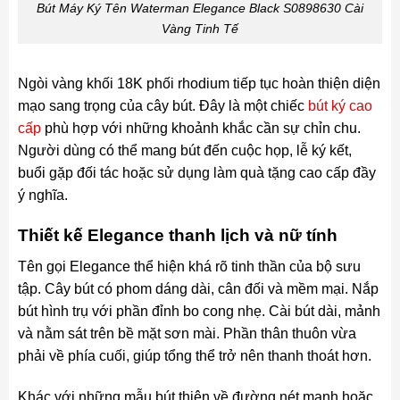
Bút Máy Ký Tên Waterman Elegance Black S0898630 Cài
Vàng Tinh Tế
Ngòi vàng khối 18K phối rhodium tiếp tục hoàn thiện diện
mạo sang trọng của cây bút. Đây là một chiếc
bút ký cao
cấp
phù hợp với những khoảnh khắc cần sự chỉn chu.
Người dùng có thể mang bút đến cuộc họp, lễ ký kết,
buổi gặp đối tác hoặc sử dụng làm quà tặng cao cấp đầy
ý nghĩa.
Thiết kế Elegance thanh lịch và nữ tính
Tên gọi Elegance thể hiện khá rõ tinh thần của bộ sưu
tập. Cây bút có phom dáng dài, cân đối và mềm mại. Nắp
bút hình trụ với phần đỉnh bo cong nhẹ. Cài bút dài, mảnh
và nằm sát trên bề mặt sơn mài. Phần thân thuôn vừa
phải về phía cuối, giúp tổng thể trở nên thanh thoát hơn.
Khác với những mẫu bút thiên về đường nét mạnh hoặc