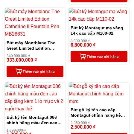
Bút ký Montagut mạ vàng
14k cao cấp M100-02
8.000.000
₫
Bút máy Montblanc The
6.800.000
₫
-15%
Great Limited Edition
Catherine II Fountain Pen
340.000.000
₫
Thêm vào giỏ hàng
MB28631
333.000.000
₫
-2%
Thêm vào giỏ hàng
Bút gỗ ký tên cao cấp
Montagut chính hãng kèm
Bút ký tên Montagut 086
mực
chính hãng màu đen cao
2.950.000
₫
2.500.000
₫
cấp tặng kèm 1 lọ mực và 2
-15%
1.580.000
₫
ngòi thay thế