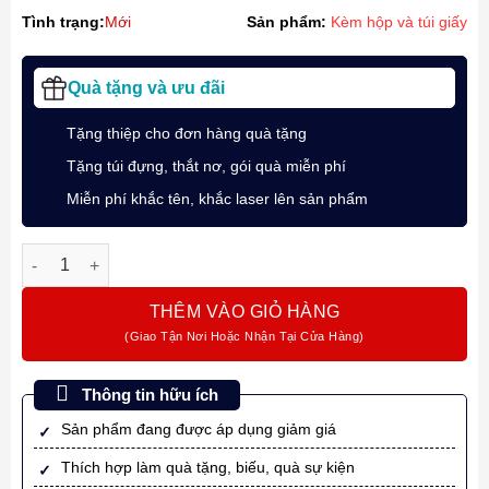
Tình trạng:
Mới
Sản phẩm:
Kèm hộp và túi giấy
Quà tặng và ưu đãi
Tặng thiệp cho đơn hàng quà tặng
Tặng túi đựng, thắt nơ, gói quà miễn phí
Miễn phí khắc tên, khắc laser lên sản phẩm
Bút Máy Ký Tên Waterman Elegance Black S0898630 Cài Vàng 
THÊM VÀO GIỎ HÀNG
Thông tin hữu ích
Sản phẩm đang được áp dụng giảm giá
Thích hợp làm quà tặng, biếu, quà sự kiện