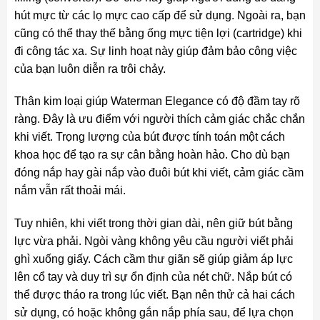
hút mực từ các lọ mực cao cấp để sử dụng. Ngoài ra, bạn
cũng có thể thay thế bằng ống mực tiện lợi (cartridge) khi
đi công tác xa. Sự linh hoạt này giúp đảm bảo công việc
của bạn luôn diễn ra trôi chảy.
Thân kim loại giúp Waterman Elegance có độ đầm tay rõ
ràng. Đây là ưu điểm với người thích cảm giác chắc chắn
khi viết. Trọng lượng của bút được tính toán một cách
khoa học để tạo ra sự cân bằng hoàn hảo. Cho dù bạn
đóng nắp hay gài nắp vào đuôi bút khi viết, cảm giác cầm
nắm vẫn rất thoải mái.
Tuy nhiên, khi viết trong thời gian dài, nên giữ bút bằng
lực vừa phải. Ngòi vàng không yêu cầu người viết phải
ghì xuống giấy. Cách cầm thư giãn sẽ giúp giảm áp lực
lên cổ tay và duy trì sự ổn định của nét chữ. Nắp bút có
thể được tháo ra trong lúc viết. Bạn nên thử cả hai cách
sử dụng, có hoặc không gắn nắp phía sau, để lựa chọn