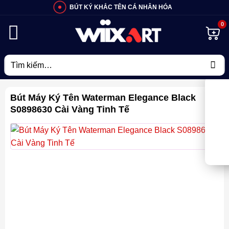
Bỏ
BÚT KÝ KHẮC TÊN CÁ NHÂN HÓA
qua
nội
dung
Tìm
kiếm:
Bút Máy Ký Tên Waterman Elegance Black
S0898630 Cài Vàng Tinh Tế