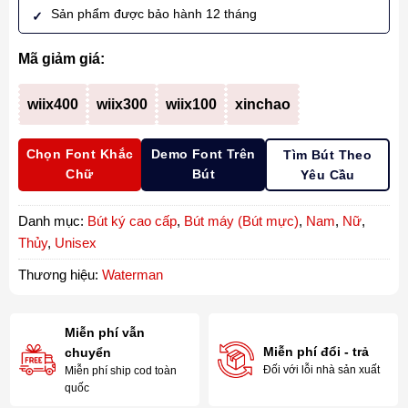
Sản phẩm được bảo hành 12 tháng
Mã giảm giá:
wiix400
wiix300
wiix100
xinchao
Chọn Font Khắc
Demo Font Trên
Tìm Bút Theo
Chữ
Bút
Yêu Cầu
Danh mục:
Bút ký cao cấp
,
Bút máy (Bút mực)
,
Nam
,
Nữ
,
Thủy
,
Unisex
Thương hiệu:
Waterman
Miễn phí vẫn
Miễn phí đổi - trả
chuyển
Đối với lỗi nhà sản xuất
Miễn phí ship cod toàn
quốc