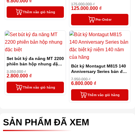
6.800.000
₫
-15%
toàn cầu
175.000.000
₫
125.000.000
₫
-29%
Thêm vào giỏ hàng
Pre-Order
Set bút ký đa năng MT 2200
phiên bản hộp nhung đặc
Bút ký Montagut M815 140
biệt
Anniversary Series bản đặc
3.350.000
₫
2.800.000
₫
-16%
biệt kỷ niệm 140 năm của
7.950.000
₫
hãng
6.800.000
₫
-14%
Thêm vào giỏ hàng
Thêm vào giỏ hàng
SẢN PHẨM ĐÃ XEM