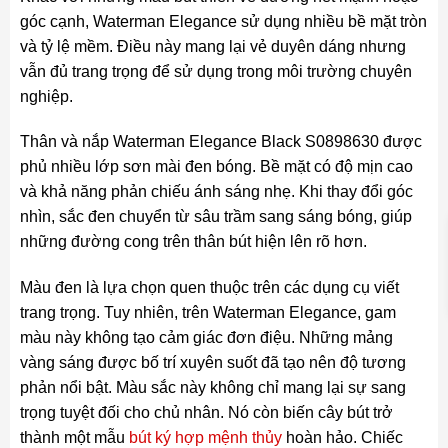
góc cạnh, Waterman Elegance sử dụng nhiều bề mặt tròn
và tỷ lệ mềm. Điều này mang lại vẻ duyên dáng nhưng
vẫn đủ trang trọng để sử dụng trong môi trường chuyên
nghiệp.
Thân và nắp Waterman Elegance Black S0898630 được
phủ nhiều lớp sơn mài đen bóng. Bề mặt có độ mịn cao
và khả năng phản chiếu ánh sáng nhẹ. Khi thay đổi góc
nhìn, sắc đen chuyển từ sâu trầm sang sáng bóng, giúp
những đường cong trên thân bút hiện lên rõ hơn.
Màu đen là lựa chọn quen thuộc trên các dụng cụ viết
trang trọng. Tuy nhiên, trên Waterman Elegance, gam
màu này không tạo cảm giác đơn điệu. Những mảng
vàng sáng được bố trí xuyên suốt đã tạo nên độ tương
phản nổi bật. Màu sắc này không chỉ mang lại sự sang
trọng tuyệt đối cho chủ nhân. Nó còn biến cây bút trở
thành một mẫu
bút ký hợp mệnh thủy
hoàn hảo. Chiếc