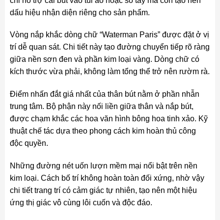
chỉ hỗ trợ cài bút vào túi áo hoặc sổ tay mà còn tạo nên
dấu hiệu nhận diện riêng cho sản phẩm.
Vòng nắp khắc dòng chữ “Waterman Paris” được đặt ở vị
trí dễ quan sát. Chi tiết này tạo đường chuyển tiếp rõ ràng
giữa nền sơn đen và phần kim loại vàng. Dòng chữ có
kích thước vừa phải, không làm tổng thể trở nên rườm rà.
Điểm nhấn đắt giá nhất của thân bút nằm ở phần nhẫn
trung tâm. Bộ phận này nối liền giữa thân và nắp bút,
được chạm khắc các hoa văn hình bông hoa tinh xảo. Kỹ
thuật chế tác dựa theo phong cách kim hoàn thủ công
độc quyền.
Những đường nét uốn lượn mềm mại nổi bật trên nền
kim loại. Cách bố trí không hoàn toàn đối xứng, nhờ vậy
chi tiết trang trí có cảm giác tự nhiên, tạo nên một hiệu
ứng thị giác vô cùng lôi cuốn và độc đáo.