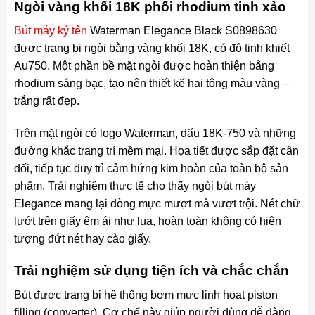
Ngòi vàng khối 18K phối rhodium tinh xảo
Bút máy ký tên
Waterman Elegance Black S0898630
được trang bị ngòi bằng vàng khối 18K, có độ tinh khiết
Au750. Một phần bề mặt ngòi được hoàn thiện bằng
rhodium sáng bạc, tạo nên thiết kế hai tông màu vàng –
trắng rất đẹp.
Trên mặt ngòi có logo Waterman, dấu 18K-750 và những
đường khắc trang trí mềm mại. Họa tiết được sắp đặt cân
đối, tiếp tục duy trì cảm hứng kim hoàn của toàn bộ sản
phẩm. Trải nghiệm thực tế cho thấy ngòi bút máy
Elegance mang lại dòng mực mượt mà vượt trội. Nét chữ
lướt trên giấy êm ái như lụa, hoàn toàn không có hiện
tượng đứt nét hay cào giấy.
Trải nghiệm sử dụng tiện ích và chắc chắn
Bút được trang bị hệ thống bơm mực linh hoạt piston
filling (converter). Cơ chế này giúp người dùng dễ dàng