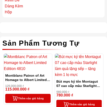
Sản Phẩm Tương Tự
Montblanc Patron of Art
Homage to Albert Limited
Bút mực ký tên Montagut
Edition 4810
07 cao cấp màu Starlight
125.000.000
₫
115.000.000
₫
-8%
làm quà tặng sếp – tặng
980.000
₫
kèm 1 lọ mực
780.000
₫
-20%
Thêm vào giỏ hàng
Thêm vào giỏ hàng